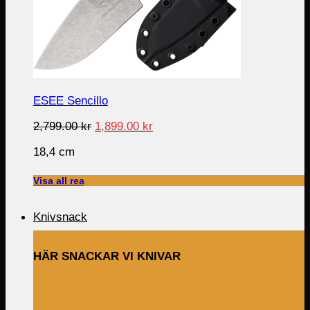
ESEE Sencillo
Original
Current
2,799.00
kr
1,899.00
kr
price
price
18,4 cm
was:
is:
2,799.00 kr.
1,899.00 kr.
Visa all rea
Knivsnack
HÄR SNACKAR VI KNIVAR