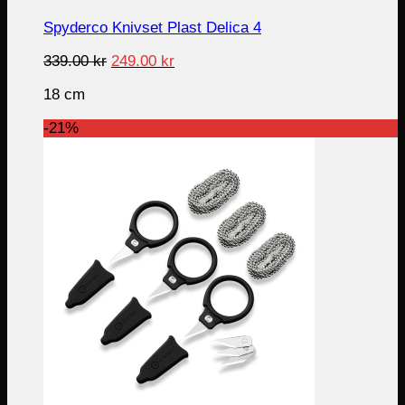
Spyderco Knivset Plast Delica 4
Original
Current
339.00
kr
249.00
kr
price
price
18 cm
was:
is:
339.00 kr.
249.00 kr.
-21%