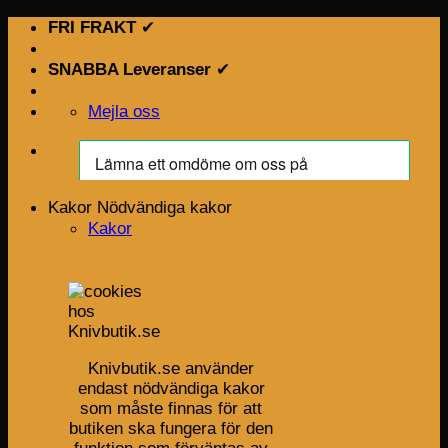
Skip
FRI FRAKT
✔
to
content
SNABBA Leveranser
✔
Mejla oss
Kakor
Nödvändiga kakor
Kakor
Knivbutik.se använder
endast nödvändiga kakor
som måste finnas för att
butiken ska fungera för den