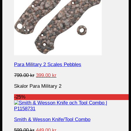
Para Military 2 Scales Pebbles
Original
Current
799.00
kr
399.00
kr
price
price
Skalor Para Military 2
was:
is:
799.00 kr.
399.00 kr.
-25%
Smith & Wesson Knife/Tool Combo
Original
Current
599.00
kr
449.00
kr