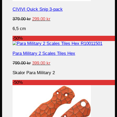
CIVIVI Quick Snip 3-pack
Original
Current
379.00
kr
299.00
kr
price
price
6,5 cm
was:
is:
379.00 kr.
299.00 kr.
-50%
Para Military 2 Scales Tiles Hex
Original
Current
799.00
kr
399.00
kr
price
price
Skalor Para Military 2
was:
is:
799.00 kr.
399.00 kr.
-50%