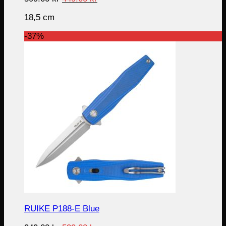
price
price
18,5 cm
was:
is:
599.00 kr.
449.00 kr.
-37%
RUIKE P188-E Blue