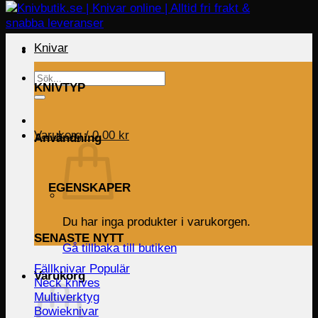
Knivar
Sök
KNIVTYP
efter:
Varukorg /
0.00
kr
Användning
EGENSKAPER
Du har inga produkter i varukorgen.
SENASTE NYTT
Gå tillbaka till butiken
Fällknivar
Varukorg
Neck knives
Multiverktyg
Bowieknivar