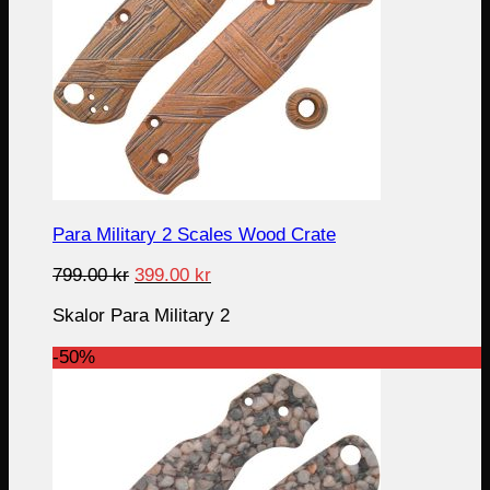
Para Military 2 Scales Wood Crate
Original
Current
799.00
kr
399.00
kr
price
price
Skalor Para Military 2
was:
is:
799.00 kr.
399.00 kr.
-50%