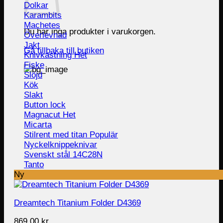
Dolkar
Karambits
Machetes
Du har inga produkter i varukorgen.
Överlevnad
Jakt
Gå tillbaka till butiken
Knivkastning
Fiske
Slöjd
Kök
Slakt
Button lock
Magnacut
Micarta
Stilrent med titan
Nyckelknippeknivar
Svenskt stål 14C28N
Tanto
Ny
Dreamtech Titanium Folder D4369
869.00
kr