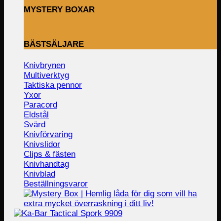
MYSTERY BOXAR
BÄSTSÄLJARE
Knivbrynen
Multiverktyg
Taktiska pennor
Yxor
Paracord
Eldstål
Svärd
Knivförvaring
Knivslidor
Clips & fästen
Knivhandtag
Knivblad
Beställningsvaror