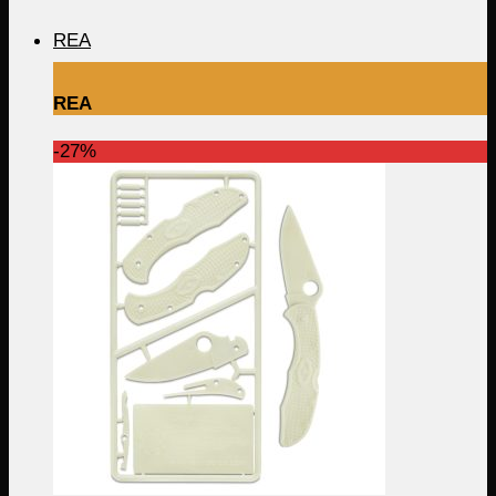
REA
REA
-27%