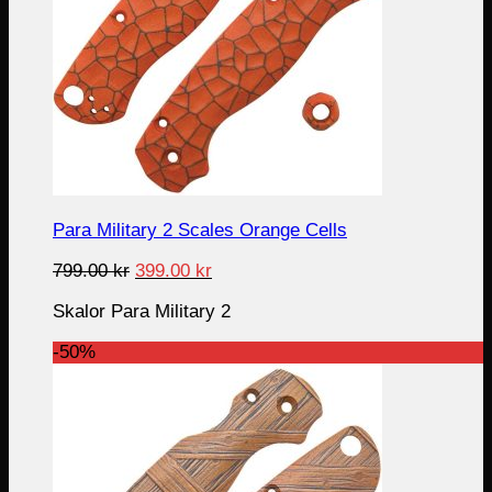
Para Military 2 Scales Orange Cells
Original
Current
799.00
kr
399.00
kr
price
price
Skalor Para Military 2
was:
is:
799.00 kr.
399.00 kr.
-50%