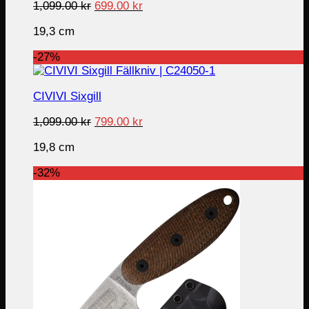
Original
Current
1,099.00
kr
699.00
kr
price
price
19,3 cm
was:
is:
1,099.00 kr.
699.00 kr.
-27%
CIVIVI Sixgill
Original
Current
1,099.00
kr
799.00
kr
price
price
19,8 cm
was:
is:
1,099.00 kr.
799.00 kr.
-32%