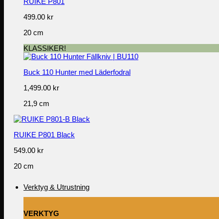
RUIKE P801
499.00
kr
20 cm
KLASSIKER!
Buck 110 Hunter med Läderfodral
1,499.00
kr
21,9 cm
RUIKE P801 Black
549.00
kr
20 cm
Verktyg & Utrustning
VERKTYG