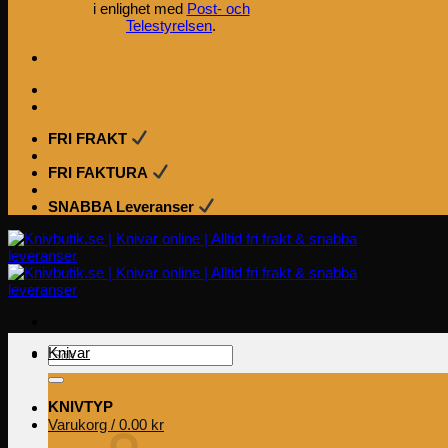
i enlighet med
Post- och
Telestyrelsen
.
FRI FRAKT
FRI FAKTURA
SNABBA Leveranser
Knivar
Sök
efter:
KNIVTYP
Varukorg /
0.00
kr