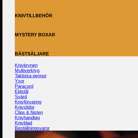
KNIVTILLBEHÖR
MYSTERY BOXAR
BÄSTSÄLJARE
Knivbrynen
Multiverktyg
Taktiska pennor
Yxor
Paracord
Eldstål
Svärd
Knivförvaring
Knivslidor
Clips & fästen
Knivhandtag
Knivblad
Beställningsvaror