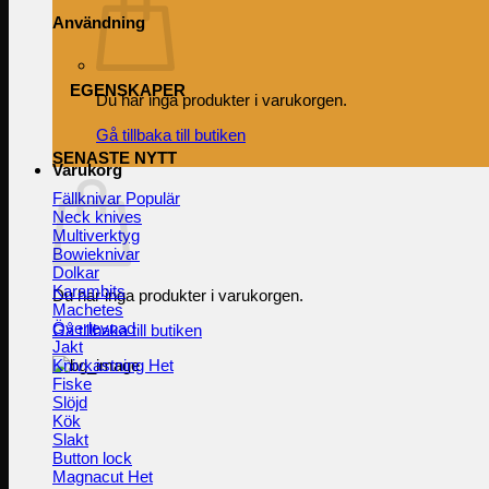
Användning
EGENSKAPER
Du har inga produkter i varukorgen.
Gå tillbaka till butiken
SENASTE NYTT
Varukorg
Fällknivar
Neck knives
Multiverktyg
Bowieknivar
Dolkar
Karambits
Du har inga produkter i varukorgen.
Machetes
Överlevnad
Gå tillbaka till butiken
Jakt
Knivkastning
Fiske
Slöjd
Kök
Slakt
Button lock
Magnacut