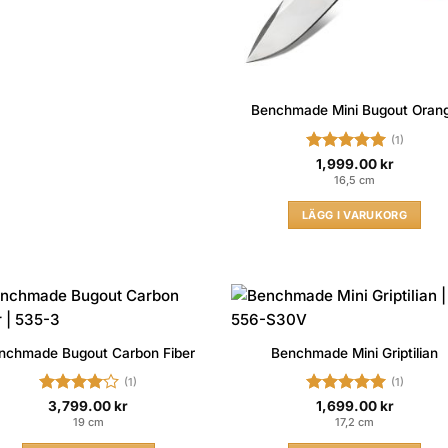
Benchmade Mini Bugout Oran
(1)
Betygsatt
5
1,999.00
kr
av 5
16,5 cm
LÄGG I VARUKORG
nchmade Bugout Carbon Fiber
Benchmade Mini Griptilian
(1)
(1)
Betygsatt
Betygsatt
5
3,799.00
kr
1,699.00
kr
4
av 5
av 5
19 cm
17,2 cm