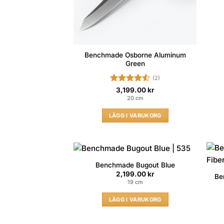
Benchmade Osborne Aluminum
Green
(2)
Betygsatt
3,199.00
kr
4.5
av 5
20 cm
LÄGG I VARUKORG
Benchmade Bugout Blue
2,199.00
kr
Be
19 cm
LÄGG I VARUKORG