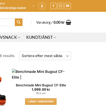
akor
ödvändiga kakor
Varukorg /
0.00
kr
IVSNACK
KUNDTJÄNST
Sorted
8 results
by
popularity
Benchmade Mini Bugout CF-Elite
1,999.00
kr
16,5 cm
LÄGG I VARUKORG