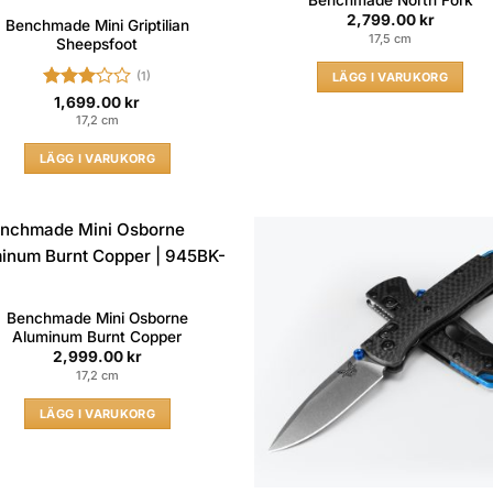
Benchmade North Fork
2,799.00
kr
Benchmade Mini Griptilian
17,5 cm
Sheepsfoot
(1)
LÄGG I VARUKORG
Betygsatt
1,699.00
kr
3
av 5
17,2 cm
LÄGG I VARUKORG
Benchmade Mini Osborne
Aluminum Burnt Copper
2,999.00
kr
17,2 cm
LÄGG I VARUKORG