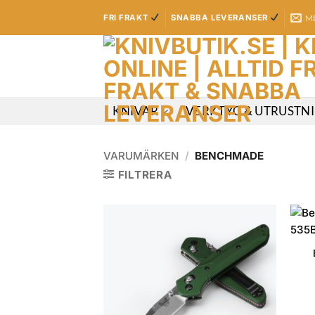
Skip
M
FRI FRAKT
SNABBA LEVERANSER
to
content
KNIVAR
VERKTYG & UTRUSTN
VARUMÄRKEN
/
BENCHMADE
FILTRERA