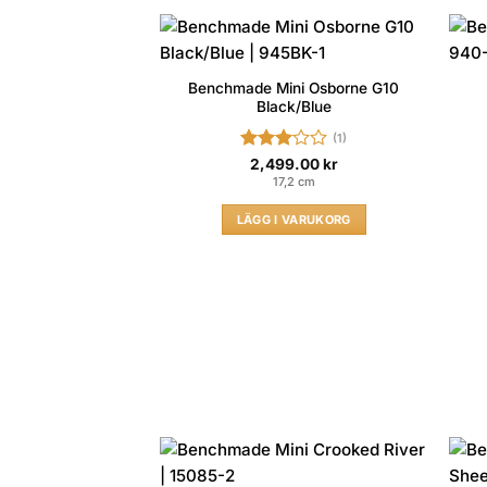
Benchmade Mini Osborne G10
Black/Blue
(1)
Betygsatt
2,499.00
kr
3
av 5
17,2 cm
LÄGG I VARUKORG