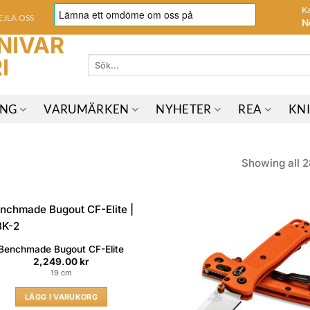
K
EJLA OSS
N
Sök
efter:
ING
VARUMÄRKEN
NYHETER
REA
KN
Showing all 2
Benchmade Bugout CF-Elite
2,249.00
kr
19 cm
LÄGG I VARUKORG