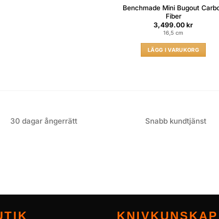
Benchmade Mini Bugout Carb
Fiber
3,499.00
kr
16,5 cm
LÄGG I VARUKORG
30 dagar ångerrätt
Snabb kundtjänst
UTIK
KNIVKUNSKAP