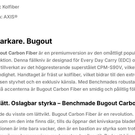
:
Kolfiber
:
AXIS®
tarkare. Bugout
ut Carbon Fiber
är en premiumversion av den omåttligt popul
ruktion. Denna fällkniv är designad för Every Day Carry (EDC)
r tillverkat av det högpresterande superstålet CPM-S90V, vilk
ighet. Handtaget är fräst ur kolfiber, vilket bidrar till den ex
gsen styvhet och en exklusiv känsla. Med Benchmades robus
blå accenterna är Bugout Carbon Fiber en smidig och pålitlig f
 lätt. Oslagbar styrka – Benchmade Bugout Carbo
de du visste om lättvikt. Bugout Carbon Fiber är en revolution.
om om den inte finns där, tills du öppnar det knivskarpa blad
ionen är inte bara vacker, den är en bastion av styrka som trot