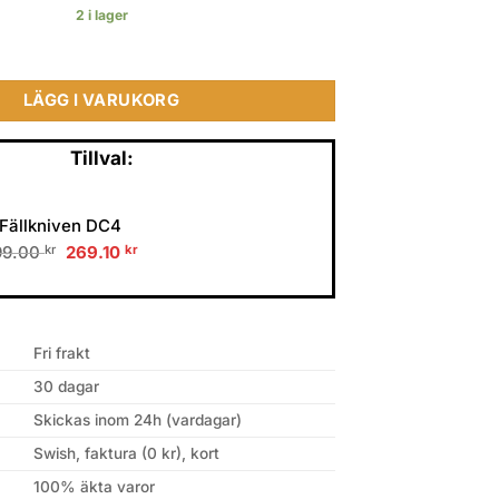
2 i lager
t Carbon Fiber mängd
LÄGG I VARUKORG
Tillval:
Fällkniven DC4
Original
Current
99.00
kr
269.10
kr
price
price
was:
is:
299.00 kr.
269.10 kr.
Fri frakt
30 dagar
Skickas inom 24h (vardagar)
Swish, faktura (0 kr), kort
100% äkta varor