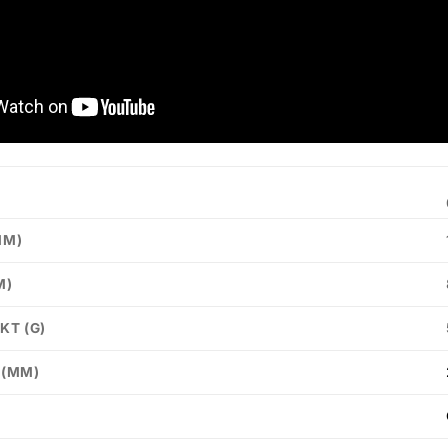
MM)
M)
KT (G)
 (MM)