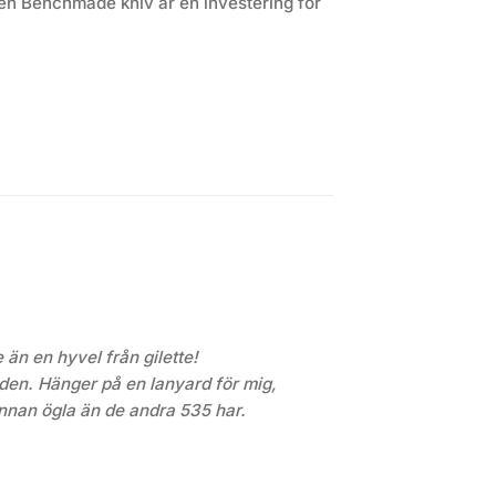
– en Benchmade kniv är en investering för
än en hyvel från gilette!
anden. Hänger på en lanyard för mig,
nnan ögla än de andra 535 har.