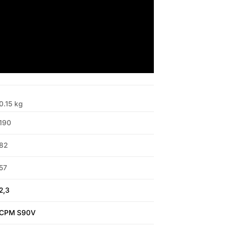
0.15 kg
190
82
57
2,3
CPM S90V