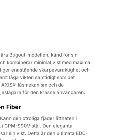
ära Bugout-modellen, känd för sin
 och kombinerar minimal vikt med maximal
et ger enastående skärpevaraktighet och
tremt låga vikten samtidigt som det
ta AXIS®-låsmekanism och de
öljeslagare för den kräsne användaren.
n Fiber
 Känn den otroliga fjäderlättheten i
et i CPM-S90V stål. Den eleganta
sar sin vikt. Detta är den ultimata EDC-