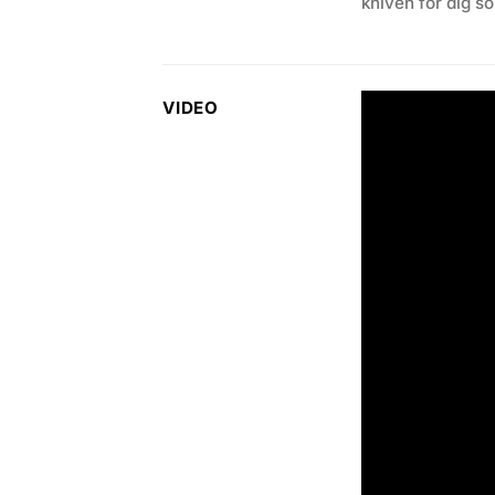
kniven för dig s
VIDEO