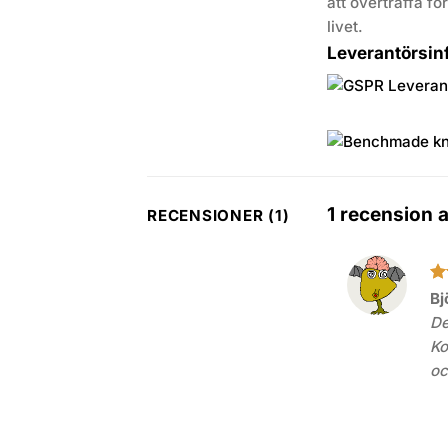
att överträffa fö
livet.
Leverantörsin
1 recension 
RECENSIONER (1)
Be
Bj
4
a
De
Ko
oc