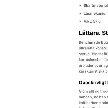
Skaftmaterial
Låsmekanism
Vikt:
57 g
Lättare. S
Benchmade Bugo
ultralätta konst
styrka. Bladet ä
korrosionsbeständ
erbjuder överlä
karaktäristiska 
Obeskrivligt
Glöm allt du trod
handen, nästan s
kolfiberkonstrukt