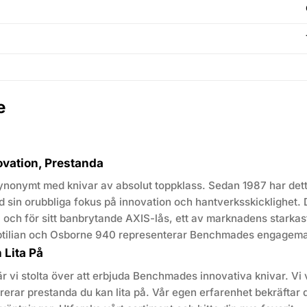
e
ovation, Prestanda
nonymt med knivar av absolut toppklass. Sedan 1987 har det
d sin orubbliga fokus på innovation och hantverksskicklighet. 
och för sitt banbrytande AXIS-lås, ett av marknadens starkas
ptilian och Osborne 940 representerar Benchmades engageman
 Lita På
är vi stolta över att erbjuda Benchmades innovativa knivar. Vi 
rar prestanda du kan lita på. Vår egen erfarenhet bekräftar d