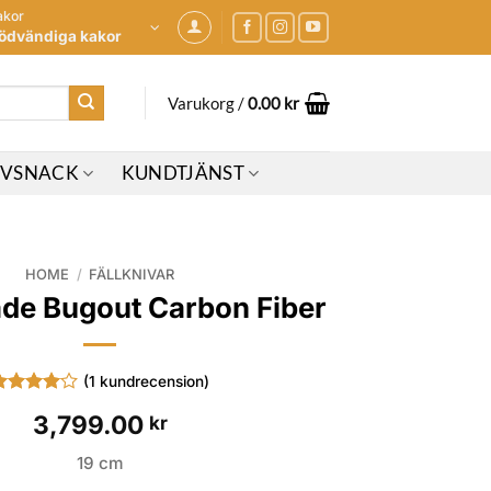
akor
ödvändiga kakor
Varukorg /
0.00
kr
IVSNACK
KUNDTJÄNST
HOME
/
FÄLLKNIVAR
e Bugout Carbon Fiber
(
1
kundrecension)
etygsatt
3,799.00
kr
av 5
aserat
å
19 cm
undrecension