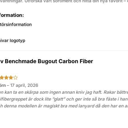
rväntningar. Utforska vårt sortiment och hitta din nya favorit 
formation:
av
Benchmade Bugout Carbon Fiber
tygsatt
örn
–
17 april, 2026
v 5
n kan ta en skärpa som ingen annan kniv jag haft. Rakar bättre 
lfibergreppet är dock lite ”glatt” och ger inte så bra fäste i h
h denna modellen är magiskt bra med lanyard då den har en a