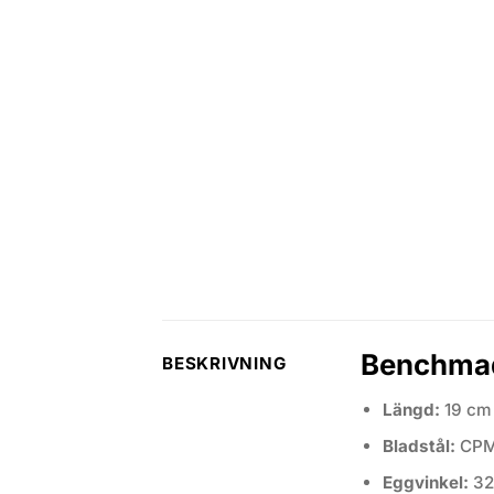
Benchmad
BESKRIVNING
Längd:
19 cm
Bladstål:
CPM
Eggvinkel:
32