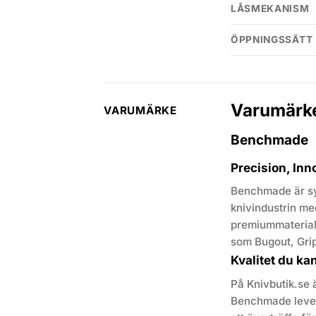
LÅSMEKANISM
ÖPPNINGSSÄTT
Varumärk
VARUMÄRKE
Benchmade
Precision, Inn
Benchmade är sy
knivindustrin me
premiummaterial 
som Bugout, Gri
Kvalitet du kan
På Knivbutik.se 
Benchmade levere