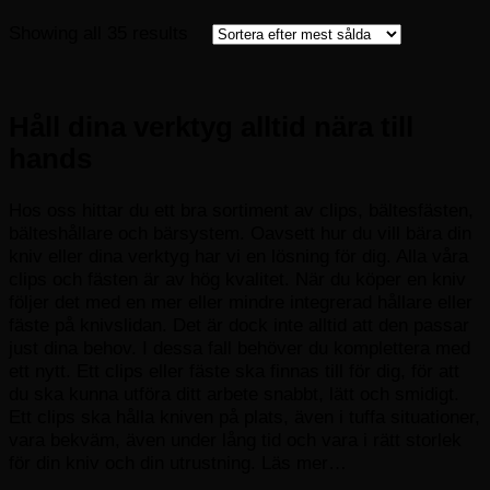
Sorted
Showing all 35 results
by
popularity
Håll dina verktyg alltid nära till
hands
Hos oss hittar du ett bra sortiment av clips, bältesfästen,
bälteshållare och bärsystem. Oavsett hur du vill bära din
kniv eller dina verktyg har vi en lösning för dig. Alla våra
clips och fästen är av hög kvalitet. När du köper en kniv
följer det med en mer eller mindre integrerad hållare eller
fäste på knivslidan. Det är dock inte alltid att den passar
just dina behov. I dessa fall behöver du komplettera med
ett nytt. Ett clips eller fäste ska finnas till för dig, för att
du ska kunna utföra ditt arbete snabbt, lätt och smidigt.
Ett clips ska hålla kniven på plats, även i tuffa situationer,
vara bekväm, även under lång tid och vara i rätt storlek
för din kniv och din utrustning.
Läs mer…