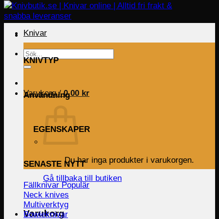
Knivar
Sök
KNIVTYP
efter:
Varukorg /
0.00
kr
Användning
EGENSKAPER
Du har inga produkter i varukorgen.
SENASTE NYTT
Gå tillbaka till butiken
Fällknivar
Neck knives
Multiverktyg
Varukorg
Bowieknivar