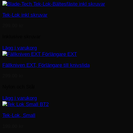
Tek-Lok inkl skruvar
299.00
kr
Inklusive skruvar
Lägg i varukorg
Fällkniven EXT, Förlängare till knivslida
299.00
kr
Nylon och Stål
Lägg i varukorg
Tek-Lok, Small
199.00
kr