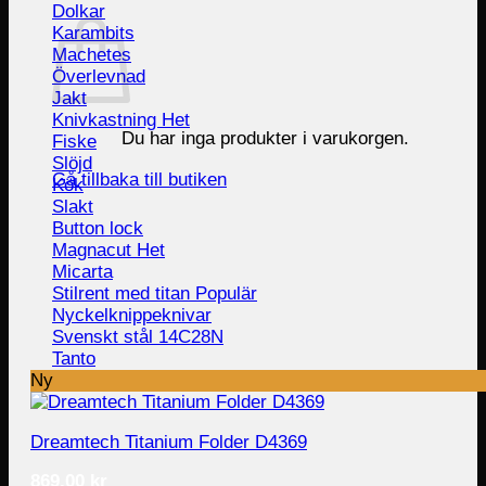
Dolkar
Karambits
Machetes
Överlevnad
Jakt
Knivkastning
Du har inga produkter i varukorgen.
Fiske
Slöjd
Gå tillbaka till butiken
Kök
Slakt
Button lock
Magnacut
Micarta
Stilrent med titan
Nyckelknippeknivar
Svenskt stål 14C28N
Tanto
Ny
Dreamtech Titanium Folder D4369
869.00
kr