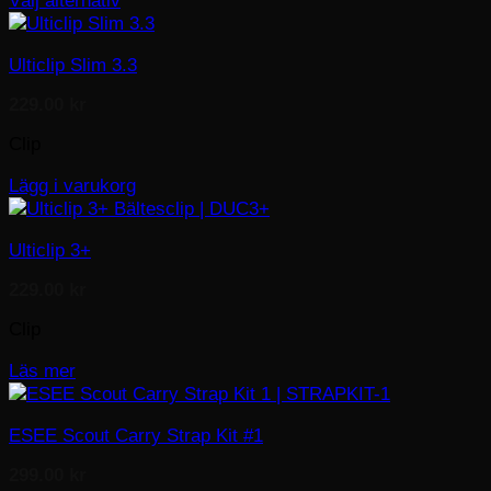
Välj alternativ
be
This
chosen
product
Ulticlip Slim 3.3
on
has
the
multiple
229.00
kr
product
variants.
page
The
Clip
options
may
Lägg i varukorg
be
chosen
Ulticlip 3+
on
the
229.00
kr
product
page
Clip
Läs mer
ESEE Scout Carry Strap Kit #1
299.00
kr