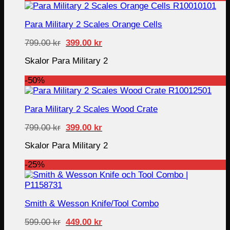
Para Military 2 Scales Orange Cells
Original
Current
799.00
kr
399.00
kr
price
price
was:
is:
Skalor Para Military 2
799.00 kr.
399.00 kr.
-50%
Para Military 2 Scales Wood Crate
Original
Current
799.00
kr
399.00
kr
price
price
was:
is:
Skalor Para Military 2
799.00 kr.
399.00 kr.
-25%
Smith & Wesson Knife/Tool Combo
Original
Current
599.00
kr
449.00
kr