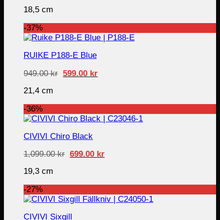
price
price
was:
is:
18,5 cm
599.00 kr.
449.00 kr.
-37%
RUIKE P188-E Blue
Original
Current
949.00
kr
599.00
kr
price
price
was:
is:
21,4 cm
949.00 kr.
599.00 kr.
-36%
CIVIVI Chiro Black
Original
Current
1,099.00
kr
699.00
kr
price
price
was:
is:
19,3 cm
1,099.00 kr.
699.00 kr.
-27%
CIVIVI Sixgill