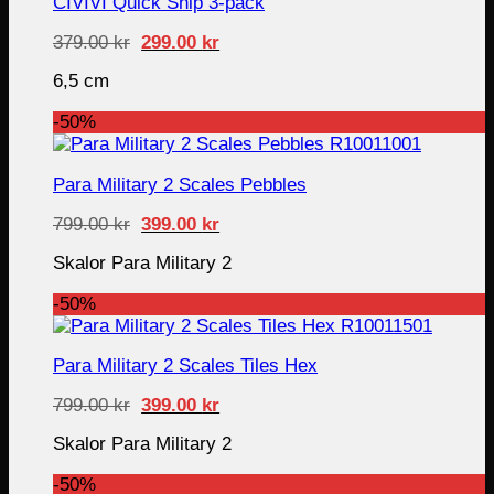
CIVIVI Quick Snip 3-pack
Original
Current
379.00
kr
299.00
kr
price
price
was:
is:
6,5 cm
379.00 kr.
299.00 kr.
-50%
Para Military 2 Scales Pebbles
Original
Current
799.00
kr
399.00
kr
price
price
was:
is:
Skalor Para Military 2
799.00 kr.
399.00 kr.
-50%
Para Military 2 Scales Tiles Hex
Original
Current
799.00
kr
399.00
kr
price
price
was:
is:
Skalor Para Military 2
799.00 kr.
399.00 kr.
-50%