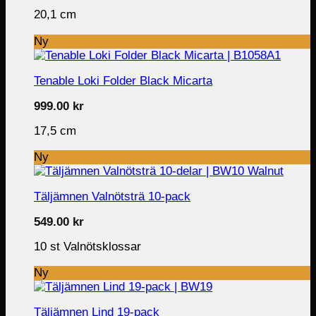
20,1 cm
Ny
Tenable Loki Folder Black Micarta
999.00
kr
17,5 cm
Ny
Täljämnen Valnötsträ 10-pack
549.00
kr
10 st Valnötsklossar
Ny
Täljämnen Lind 19-pack