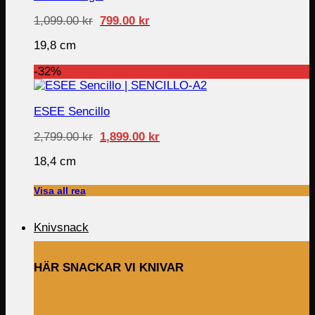
Original
Current
1,099.00
kr
799.00
kr
price
price
was:
is:
19,8 cm
1,099.00 kr.
799.00 kr.
-32%
ESEE Sencillo
Original
Current
2,799.00
kr
1,899.00
kr
price
price
was:
is:
18,4 cm
2,799.00 kr.
1,899.00 kr.
Visa all rea
Knivsnack
HÄR SNACKAR VI KNIVAR