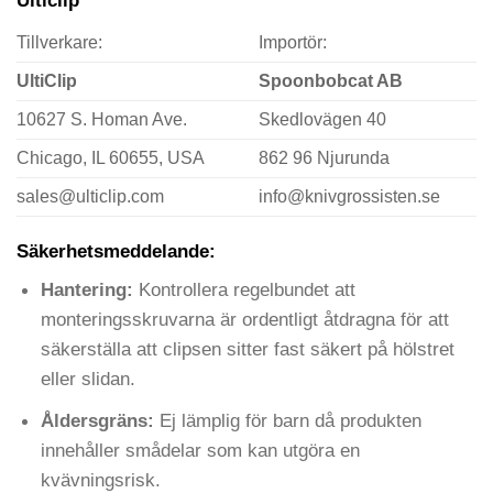
Tillverkare:
Importör:
UltiClip
Spoonbobcat AB
10627 S. Homan Ave.
Skedlovägen 40
Chicago, IL 60655, USA
862 96 Njurunda
sales@ulticlip.com
info@knivgrossisten.se
Säkerhetsmeddelande:
Hantering:
Kontrollera regelbundet att
monteringsskruvarna är ordentligt åtdragna för att
säkerställa att clipsen sitter fast säkert på hölstret
eller slidan.
Åldersgräns:
Ej lämplig för barn då produkten
innehåller smådelar som kan utgöra en
kvävningsrisk.