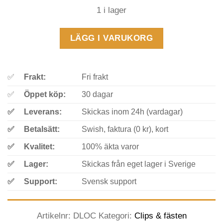
1 i lager
LÄGG I VARUKORG
✅
Frakt:
Fri frakt
✅
Öppet köp:
30 dagar
✅
Leverans:
Skickas inom 24h (vardagar)
✅
Betalsätt:
Swish, faktura (0 kr), kort
✅
Kvalitet:
100% äkta varor
✅
Lager:
Skickas från eget lager i Sverige
✅
Support:
Svensk support
Artikelnr:
DLOC
Kategori:
Clips & fästen