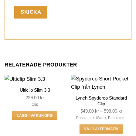
RELATERADE PRODUKTER
Ulticlip Slim 3.3
229.00
kr
Lynch Spyderco Standard
Clip
Clip
Price
549.00
kr
–
599.00
kr
LÄGG I VARUKORG
range:
Passar t.ex. Manix, Police mm.
549.00
VÄLJ ALTERNATIV
throug