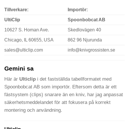
Tillverkare:
Importör:
UltiClip
Spoonbobcat AB
10627 S. Homan Ave.
Skedlovägen 40
Chicago, IL 60655, USA
862 96 Njurunda
sales@ulticlip.com
info@knivgrossisten.se
Gemini sa
Här är
Ulticlip
i det fastställda tabellformatet med
Spoonbobcat AB som importör. Eftersom detta är ett
fästsystem (clips) snarare än en kniv, har jag anpassat
säkerhetsmeddelandet för att fokusera på korrekt
montering och användning.
Ulticlip