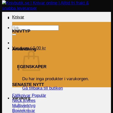
Knivar
Sök
KNIVTYP
efter:
Varukorg /
0.00
kr
Användning
EGENSKAPER
Du har inga produkter i varukorgen.
SENASTE NYTT
Gå tillbaka till butiken
Fällknivar
Varukorg
Neck knives
Multiverktyg
Bowieknivar