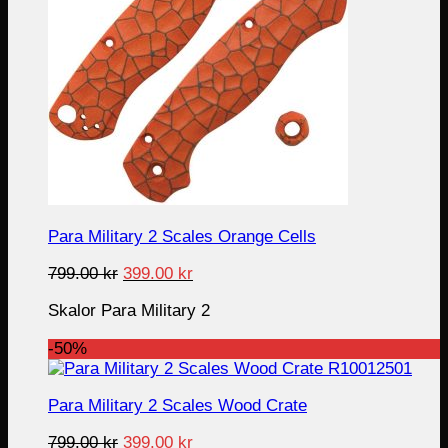
Para Military 2 Scales Orange Cells
Original
Current
799.00
kr
399.00
kr
price
price
Skalor Para Military 2
was:
is:
799.00 kr.
399.00 kr.
-50%
Para Military 2 Scales Wood Crate
Original
Current
799.00
kr
399.00
kr