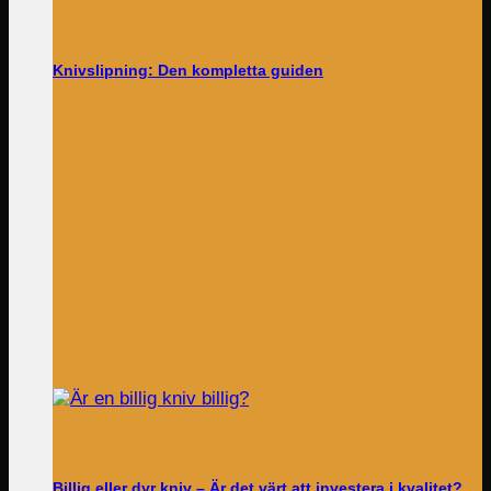
Knivslipning: Den kompletta guiden
Billig eller dyr kniv – Är det värt att investera i kvalitet?