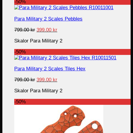
-50%
Para Military 2 Scales Pebbles
Original
Current
799.00
kr
399.00
kr
price
price
Skalor Para Military 2
was:
is:
799.00 kr.
399.00 kr.
-50%
Para Military 2 Scales Tiles Hex
Original
Current
799.00
kr
399.00
kr
price
price
Skalor Para Military 2
was:
is:
799.00 kr.
399.00 kr.
-50%