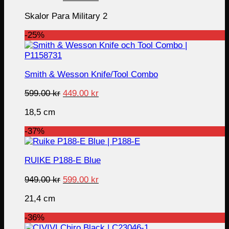
price
price
Skalor Para Military 2
was:
is:
799.00 kr.
399.00 kr.
-25%
Smith & Wesson Knife/Tool Combo
Original
Current
599.00
kr
449.00
kr
price
price
18,5 cm
was:
is:
599.00 kr.
449.00 kr.
-37%
RUIKE P188-E Blue
Original
Current
949.00
kr
599.00
kr
price
price
21,4 cm
was:
is:
949.00 kr.
599.00 kr.
-36%