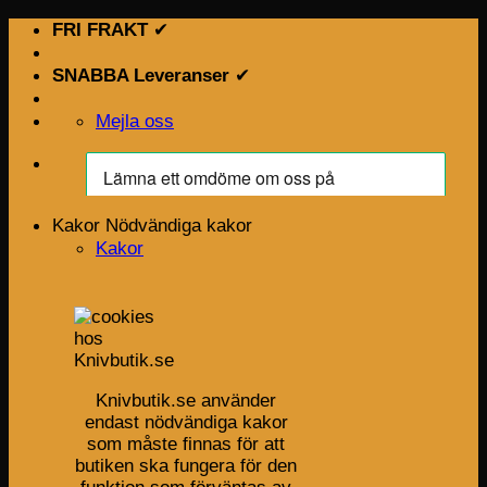
Skip
FRI FRAKT
✔
to
content
SNABBA Leveranser
✔
Mejla oss
Kakor
Nödvändiga kakor
Kakor
Knivbutik.se använder
endast nödvändiga kakor
som måste finnas för att
butiken ska fungera för den