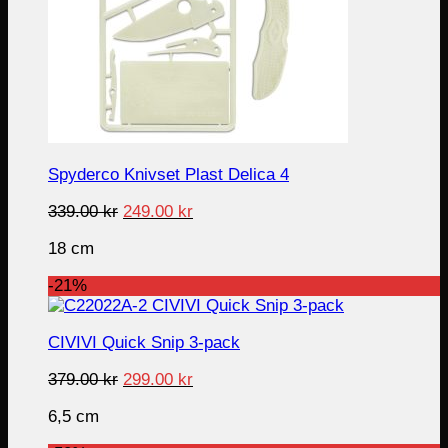
Spyderco Knivset Plast Delica 4
Original
Current
339.00
kr
249.00
kr
price
price
18 cm
was:
is:
339.00 kr.
249.00 kr.
-21%
CIVIVI Quick Snip 3-pack
Original
Current
379.00
kr
299.00
kr
price
price
6,5 cm
was:
is:
379.00 kr.
299.00 kr.