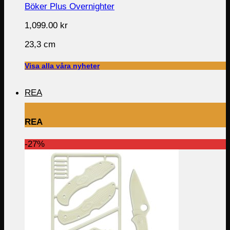
Böker Plus Overnighter
1,099.00
kr
23,3 cm
Visa alla våra nyheter
REA
REA
-27%