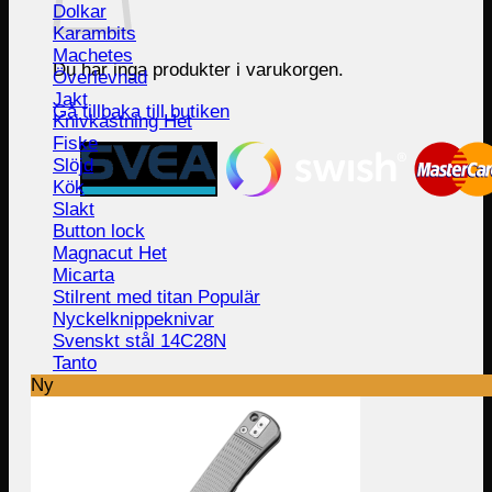
Dolkar
Karambits
Machetes
Du har inga produkter i varukorgen.
Överlevnad
Jakt
Gå tillbaka till butiken
Knivkastning
Fiske
Slöjd
Kök
Slakt
Button lock
Magnacut
Micarta
Stilrent med titan
Nyckelknippeknivar
Svenskt stål 14C28N
Tanto
Ny