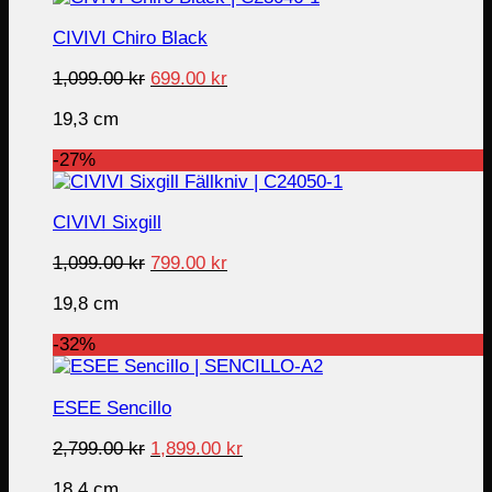
CIVIVI Chiro Black
Original
Current
1,099.00
kr
699.00
kr
price
price
19,3 cm
was:
is:
1,099.00 kr.
699.00 kr.
-27%
CIVIVI Sixgill
Original
Current
1,099.00
kr
799.00
kr
price
price
19,8 cm
was:
is:
1,099.00 kr.
799.00 kr.
-32%
ESEE Sencillo
Original
Current
2,799.00
kr
1,899.00
kr
price
price
18,4 cm
was:
is: