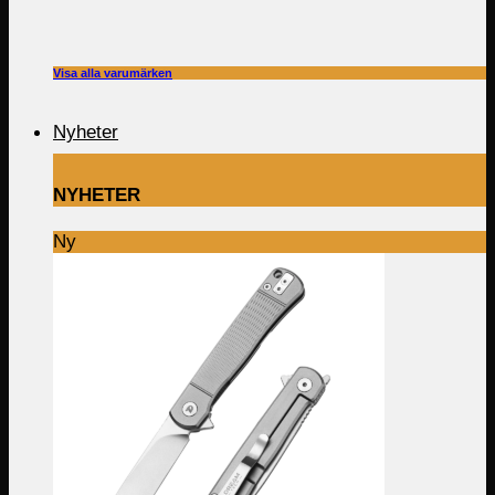
Visa alla varumärken
Nyheter
NYHETER
Ny