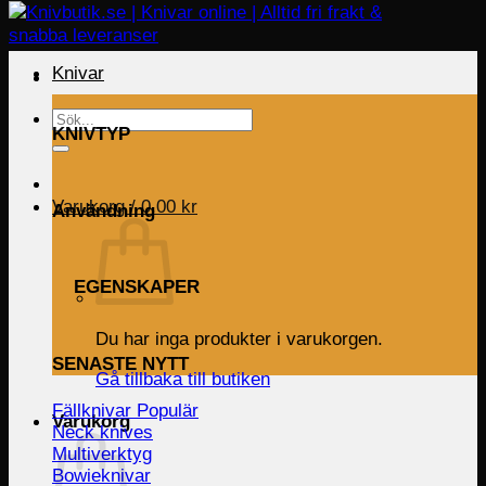
Knivar
Sök
KNIVTYP
efter:
Varukorg /
0.00
kr
Användning
EGENSKAPER
Du har inga produkter i varukorgen.
SENASTE NYTT
Gå tillbaka till butiken
Fällknivar
Varukorg
Neck knives
Multiverktyg
Bowieknivar