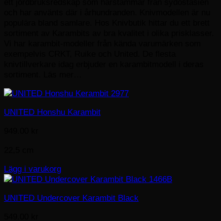
ett jordbruksredskap som härstammar från sydostasien
och har använts där i århundranden. Knivmodellen är nu
populära bland samlare. Hos Knivbutik hittar du ett brett
sortiment av Karambits av bra kvalitet i olika prisklasser.
Vi har karambit-modeller från kända varumärken som
exempelvis CRKT, Ruike och United. De flesta
knivtillverkare idag erbjuder en karambitmodell i deras
sortiment.
Läs mer…
UNITED Honshu Karambit
949.00
kr
22,5 cm
Lägg i varukorg
UNITED Undercover Karambit Black
549.00
kr