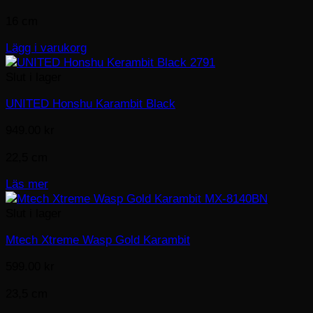
16 cm
Lägg i varukorg
Slut i lager
UNITED Honshu Karambit Black
949.00
kr
22,5 cm
Läs mer
Slut i lager
Mtech Xtreme Wasp Gold Karambit
599.00
kr
23,5 cm