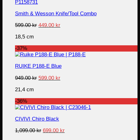
Smith & Wesson Knife/Tool Combo
Original
Current
599.00
kr
449.00
kr
price
price
18,5 cm
was:
is:
599.00 kr.
449.00 kr.
-37%
RUIKE P188-E Blue
Original
Current
949.00
kr
599.00
kr
price
price
21,4 cm
was:
is:
949.00 kr.
599.00 kr.
-36%
CIVIVI Chiro Black
Original
Current
1,099.00
kr
699.00
kr
price
price