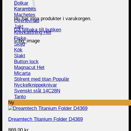
Dolkar
Karambits
Machetes
Du har inga produkter i varukorgen.
Överlevnad
Jakt
Gå tillbaka till butiken
Knivkastning
Fiske
Slöjd
Kök
Slakt
Button lock
Magnacut
Micarta
Stilrent med titan
Nyckelknippeknivar
Svenskt stål 14C28N
Tanto
Ny
Dreamtech Titanium Folder D4369
869.00
kr