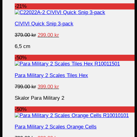
339.00 kr.
249.00 kr.
-21%
CIVIVI Quick Snip 3-pack
Original
Current
379.00
kr
299.00
kr
price
price
6,5 cm
was:
is:
379.00 kr.
299.00 kr.
-50%
Para Military 2 Scales Tiles Hex
Original
Current
799.00
kr
399.00
kr
price
price
Skalor Para Military 2
was:
is:
799.00 kr.
399.00 kr.
-50%
Para Military 2 Scales Orange Cells