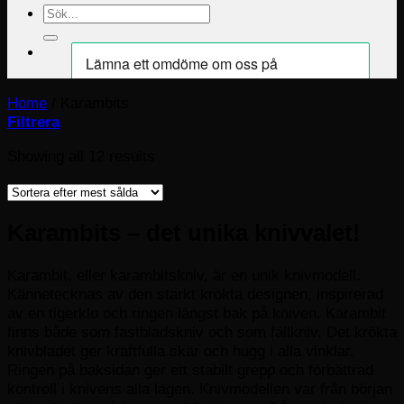
Sök
efter:
Home
/
Karambits
Filtrera
Sorted
Showing all 12 results
by
popularity
Karambits – det unika knivvalet!
Karambit, eller karambitskniv, är en unik knivmodell.
Kännetecknas av den starkt krökta designen, inspirerad
av en tigerklo och ringen längst bak på kniven. Karambit
finns både som fastbladskniv och som fällkniv. Det krökta
knivbladet ger kraftfulla skär och hugg i alla vinklar.
Ringen på baksidan ger ett stabilt grepp och förbättrad
kontroll i knivens alla lägen. Knivmodellen var från början