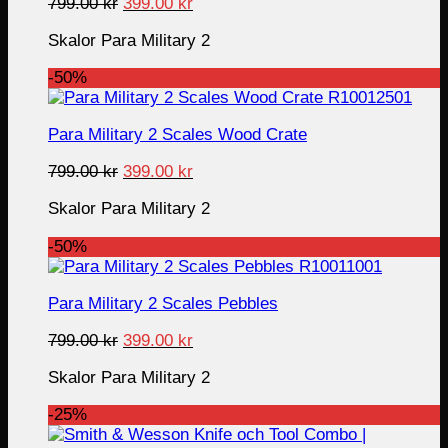
Original
Current
799.00
kr
399.00
kr
price
price
Skalor Para Military 2
was:
is:
799.00 kr.
399.00 kr.
-50%
Para Military 2 Scales Wood Crate
Original
Current
799.00
kr
399.00
kr
price
price
Skalor Para Military 2
was:
is:
799.00 kr.
399.00 kr.
-50%
Para Military 2 Scales Pebbles
Original
Current
799.00
kr
399.00
kr
price
price
Skalor Para Military 2
was:
is:
799.00 kr.
399.00 kr.
-25%