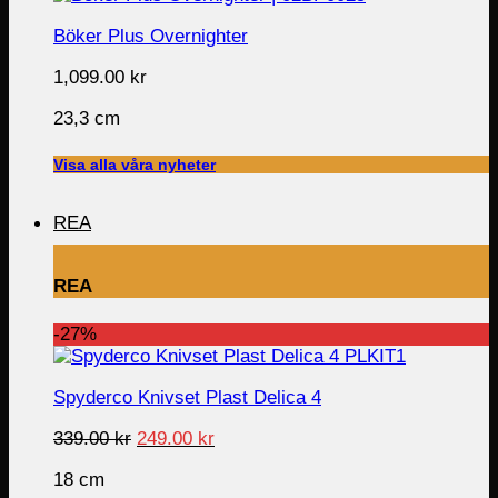
Böker Plus Overnighter
1,099.00
kr
23,3 cm
Visa alla våra nyheter
REA
REA
-27%
Spyderco Knivset Plast Delica 4
Original
Current
339.00
kr
249.00
kr
price
price
18 cm
was:
is: