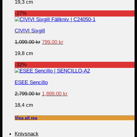
19,3 cm
was:
is:
1,099.00 kr.
699.00 kr.
-27%
CIVIVI Sixgill
Original
Current
1,099.00
kr
799.00
kr
price
price
19,8 cm
was:
is:
1,099.00 kr.
799.00 kr.
-32%
ESEE Sencillo
Original
Current
2,799.00
kr
1,899.00
kr
price
price
18,4 cm
was:
is:
2,799.00 kr.
1,899.00 kr.
Visa all rea
Knivsnack