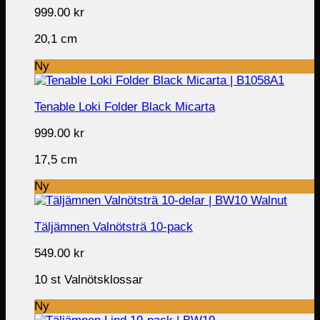
999.00
kr
20,1 cm
Ny
Tenable Loki Folder Black Micarta
999.00
kr
17,5 cm
Ny
Täljämnen Valnötsträ 10-pack
549.00
kr
10 st Valnötsklossar
Ny