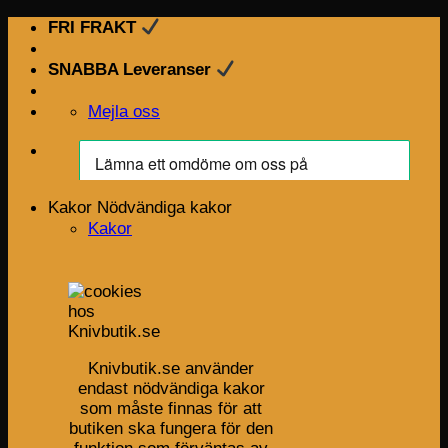
Skip
FRI FRAKT
to
content
SNABBA Leveranser
Mejla oss
Kakor
Nödvändiga kakor
Kakor
Knivbutik.se använder
endast nödvändiga kakor
som måste finnas för att
butiken ska fungera för den