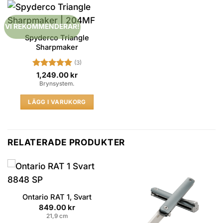
VI REKOMMENDERAR!
Spyderco Triangle
Sharpmaker
(3)
Betygsatt
5
1,249.00
kr
av 5
Brynsystem.
LÄGG I VARUKORG
RELATERADE PRODUKTER
Ontario RAT 1, Svart
849.00
kr
21,9 cm