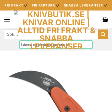
Skip
FRI FRAKT
FRI FAKTURA
SNABBA LEVERANSER
to
content
Sök
efter: