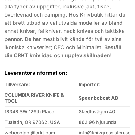
alla typer av uppgifter, inklusive jakt, fiske,
överlevnad och camping. Hos Knivbutik hittar du
ett brett utbud av väl utvalda modeller av bland
annat knivar, fällknivar, neck knives och taktiska
pennor. De har mest blivit kända för två av sina
ikoniska knivserier; CEO och Minimalist.
Beställ
din CRKT kniv idag och upplev skillnaden!
Leverantörsinformation:
Tillverkare:
Importör:
COLUMBIA RIVER KNIFE &
Spoonbobcat AB
TOOL
18348 SW 126th Place
Skedlovägen 40
Tualatin, OR 97062, USA
862 96 Njurunda
webcontact@crkt.com
info@knivgrossisten.se