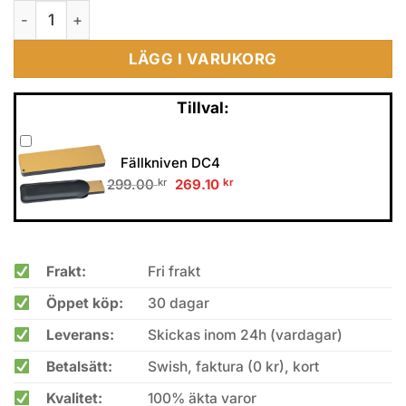
CRKT Provoke Zap Orange mängd
LÄGG I VARUKORG
Tillval:
Fällkniven DC4
Original
Current
299.00
kr
269.10
kr
price
price
was:
is:
299.00 kr.
269.10 kr.
Frakt:
Fri frakt
Öppet köp:
30 dagar
Leverans:
Skickas inom 24h (vardagar)
Betalsätt:
Swish, faktura (0 kr), kort
Kvalitet:
100% äkta varor