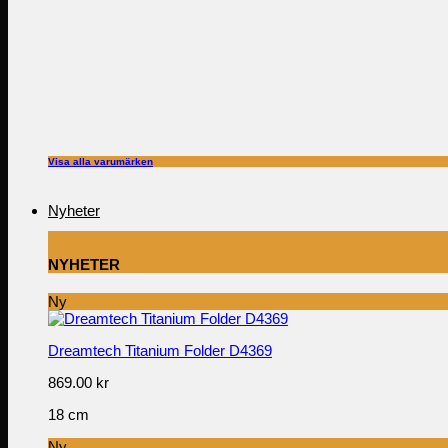
Visa alla varumärken
Nyheter
NYHETER
Ny
Dreamtech Titanium Folder D4369
869.00
kr
18 cm
Ny