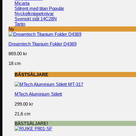
Micarta
Stilrent med titan
Nyckelknippeknivar
Svenskt stål 14C28N
Tanto
Ny
Dreamtech Titanium Folder D4369
869.00
kr
18 cm
BÄSTSÄLJARE
MTech Aluminium Stilett
299.00
kr
21,6 cm
BÄSTSÄLJARE!