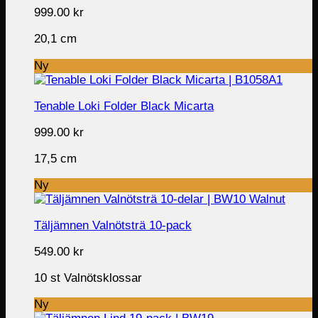
999.00
kr
20,1 cm
Ny
Tenable Loki Folder Black Micarta
999.00
kr
17,5 cm
Ny
Täljämnen Valnötsträ 10-pack
549.00
kr
10 st Valnötsklossar
Ny