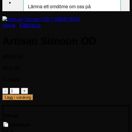
Home
/
Fällknivar
Artisan Simoon OD
949.00
kr
20,3 cm
2 i lager
Artisan
Simoon
Lägg i varukorg
OD
mängd
Tillval: