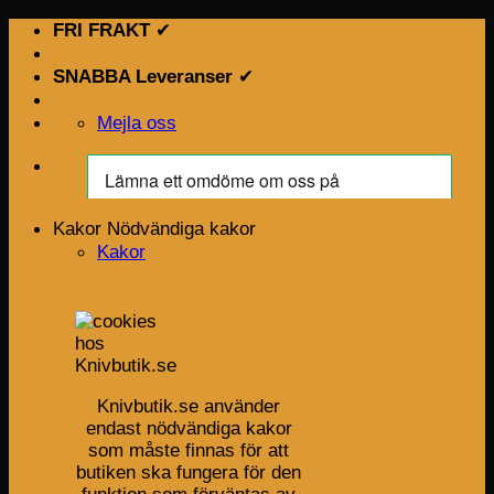
Skip
FRI FRAKT
✔
to
content
SNABBA Leveranser
✔
Mejla oss
Kakor
Nödvändiga kakor
Kakor
Knivbutik.se använder
endast nödvändiga kakor
som måste finnas för att
butiken ska fungera för den