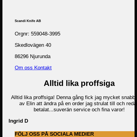
Scandi Knife AB
Orgnr: 559048-3995
Skedlovägen 40
86296 Njurunda
Om oss
Kontakt
Alltid lika proffsiga
Alltid lika proffsiga! Denna gång fick jag mycket snabb 
av Elin att ändra på en order jag strulat till och reda
betalat...suverän service och fina varor!
Ingrid D
FÖLJ OSS PÅ SOCIALA MEDIER