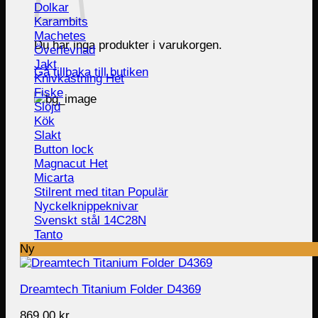
Dolkar
Karambits
Machetes
Du har inga produkter i varukorgen.
Överlevnad
Jakt
Gå tillbaka till butiken
Knivkastning
Fiske
Slöjd
Kök
Slakt
Button lock
Magnacut
Micarta
Stilrent med titan
Nyckelknippeknivar
Svenskt stål 14C28N
Tanto
Ny
Dreamtech Titanium Folder D4369
869.00
kr