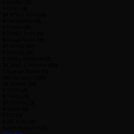
1
KeyBar
(1)
4
Lynch
(4)
10
MTech USA
(10)
4
Old Hickory
(4)
9
Ontario
(9)
5
Perfect Point
(5)
9
Rough Ryder
(9)
47
RUIKE
(47)
5
Schrade
(5)
2
Sentry Solutions
(2)
26
Smith & Wesson
(26)
1
Spartan Blades
(1)
155
Spyderco
(155)
18
Tenable
(18)
2
TOPS
(2)
9
Trivisa
(9)
13
Ulticlip
(13)
4
United
(4)
5
UZI
(5)
8
WE Knife
(8)
1
Zero Tolerance
(1)
Visa mer