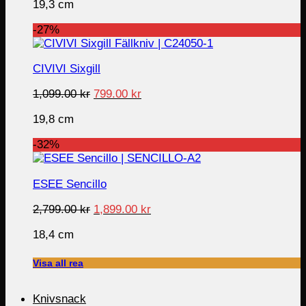
19,3 cm
was:
is:
1,099.00 kr.
699.00 kr.
-27%
CIVIVI Sixgill
Original
Current
1,099.00
kr
799.00
kr
price
price
19,8 cm
was:
is:
1,099.00 kr.
799.00 kr.
-32%
ESEE Sencillo
Original
Current
2,799.00
kr
1,899.00
kr
price
price
18,4 cm
was:
is:
2,799.00 kr.
1,899.00 kr.
Visa all rea
Knivsnack