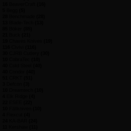
16
BeaverCraft
(16)
5
Begg
(5)
28
Benchmade
(28)
13
Blade-Tech
(13)
85
Böker
(85)
21
Buck
(21)
19
Chaves Knives
(19)
116
Civivi
(116)
30
CJRB Cutlery
(30)
10
CobraTec
(10)
40
Cold Steel
(40)
40
Condor
(40)
51
CRKT
(51)
3
Defcon
(3)
10
Dreamtech
(10)
4
Elk Ridge
(4)
22
ESEE
(22)
10
Fällkniven
(10)
4
Flexcut
(4)
24
KA-BAR
(24)
11
Kershaw
(11)