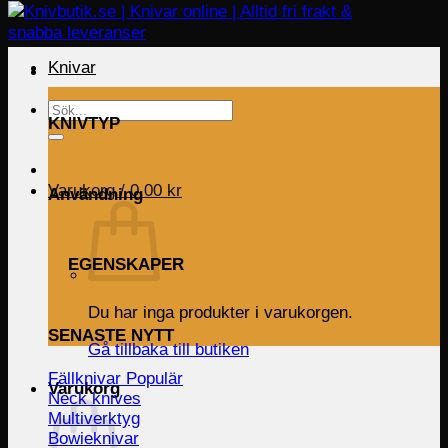
Knivar
Sök
KNIVTYP
efter:
Varukorg /
0.00
kr
Användning
EGENSKAPER
Du har inga produkter i varukorgen.
SENASTE NYTT
Gå tillbaka till butiken
Fällknivar
Varukorg
Neck knives
Multiverktyg
Bowieknivar