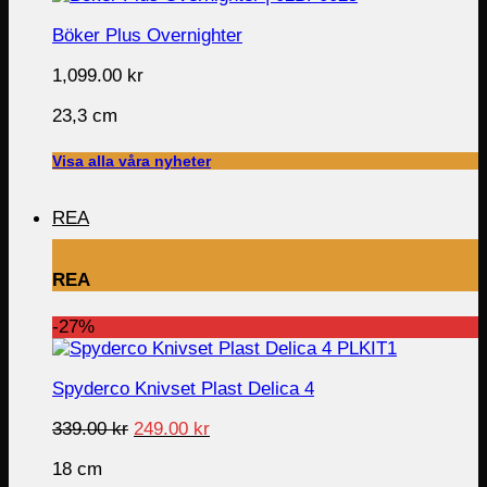
Böker Plus Overnighter
1,099.00
kr
23,3 cm
Visa alla våra nyheter
REA
REA
-27%
Spyderco Knivset Plast Delica 4
Original
Current
339.00
kr
249.00
kr
price
price
18 cm
was:
is: