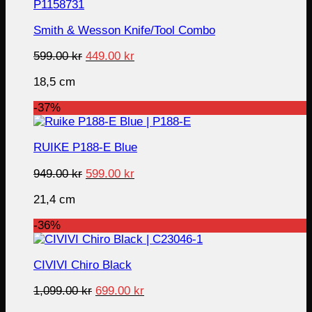
Smith & Wesson Knife/Tool Combo
Original
Current
599.00
kr
449.00
kr
price
price
18,5 cm
was:
is:
599.00 kr.
449.00 kr.
-37%
RUIKE P188-E Blue
Original
Current
949.00
kr
599.00
kr
price
price
21,4 cm
was:
is:
949.00 kr.
599.00 kr.
-36%
CIVIVI Chiro Black
Original
Current
1,099.00
kr
699.00
kr
price
price