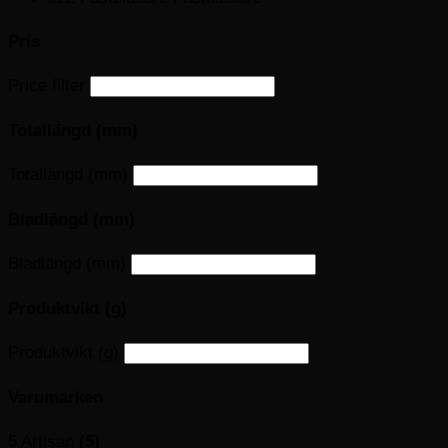
Pris
Price filter
Totallängd (mm)
Totallängd (mm)
Bladlängd (mm)
Bladlängd (mm)
Produktvikt (g)
Produktvikt (g)
Varumärken
5
Artisan
(5)