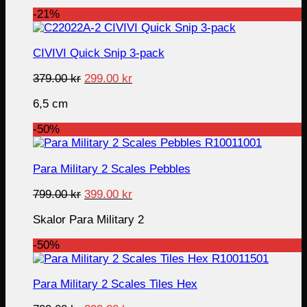
339.00 kr.
249.00 kr.
-21%
CIVIVI Quick Snip 3-pack
Original
Current
379.00
kr
299.00
kr
price
price
6,5 cm
was:
is:
379.00 kr.
299.00 kr.
-50%
Para Military 2 Scales Pebbles
Original
Current
799.00
kr
399.00
kr
price
price
Skalor Para Military 2
was:
is:
799.00 kr.
399.00 kr.
-50%
Para Military 2 Scales Tiles Hex