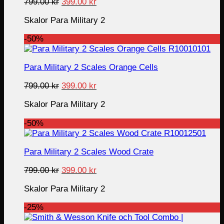
Original
Current
799.00
kr
399.00
kr
price
price
Skalor Para Military 2
was:
is:
799.00 kr.
399.00 kr.
-50%
Para Military 2 Scales Orange Cells
Original
Current
799.00
kr
399.00
kr
price
price
Skalor Para Military 2
was:
is:
799.00 kr.
399.00 kr.
-50%
Para Military 2 Scales Wood Crate
Original
Current
799.00
kr
399.00
kr
price
price
Skalor Para Military 2
was:
is:
799.00 kr.
399.00 kr.
-25%