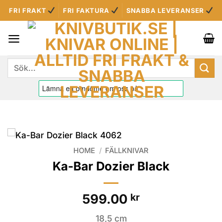
Skip
FRI FRAKT
FRI FAKTURA
SNABBA LEVERANSER
to
content
Sök
efter:
HOME
/
FÄLLKNIVAR
Ka-Bar Dozier Black
599.00
kr
18,5 cm