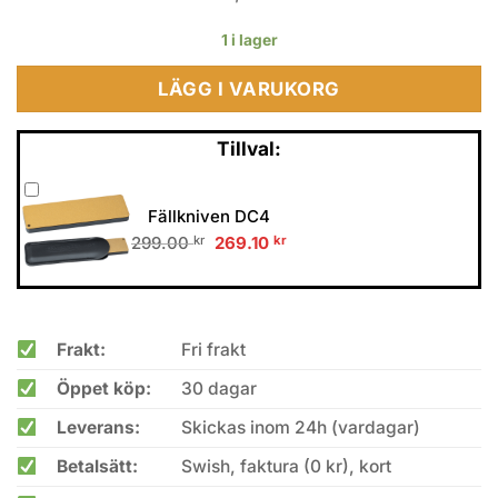
1 i lager
LÄGG I VARUKORG
Tillval:
Fällkniven DC4
Original
Current
299.00
kr
269.10
kr
price
price
was:
is:
299.00 kr.
269.10 kr.
Frakt:
Fri frakt
Öppet köp:
30 dagar
Leverans:
Skickas inom 24h (vardagar)
Betalsätt:
Swish, faktura (0 kr), kort