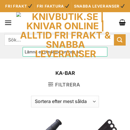
Skip
FRI FRAKT
FRI FAKTURA
SNABBA LEVERANSER
to
content
Sök
efter:
KA-BAR
FILTRERA