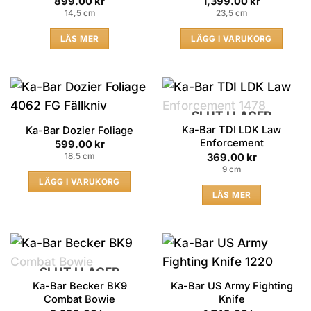
899.00
kr
1,399.00
kr
14,5 cm
23,5 cm
LÄS MER
LÄGG I VARUKORG
SLUT I LAGER
Ka-Bar TDI LDK Law
Ka-Bar Dozier Foliage
Enforcement
599.00
kr
369.00
kr
18,5 cm
9 cm
LÄGG I VARUKORG
LÄS MER
SLUT I LAGER
Ka-Bar Becker BK9
Ka-Bar US Army Fighting
Combat Bowie
Knife