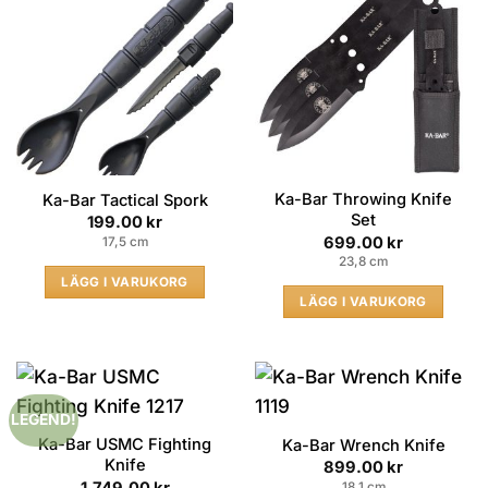
Ka-Bar Throwing Knife
Ka-Bar Tactical Spork
Set
199.00
kr
699.00
kr
17,5 cm
23,8 cm
LÄGG I VARUKORG
LÄGG I VARUKORG
LEGEND!
Ka-Bar USMC Fighting
Ka-Bar Wrench Knife
Knife
899.00
kr
1,749.00
kr
18,1 cm