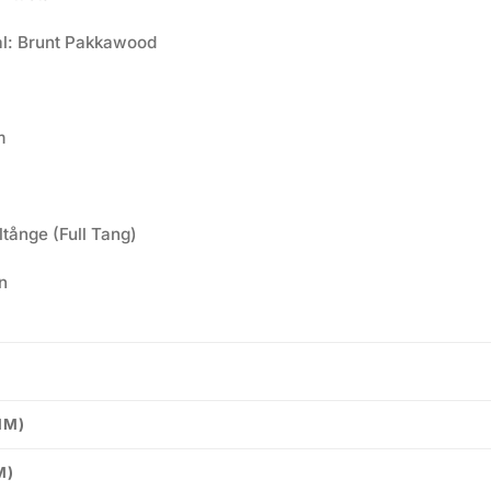
l: Brunt Pakkawood
m
ltånge (Full Tang)
n
MM)
M)