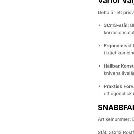
Varför Väl
Detta är ett pris
3Cr13-stål:
Bl
korrosionsmo
Ergonomiskt
i träet kombi
Hållbar Konst
knivens livslä
Praktisk Förv
ett ögonblick 
SNABBFA
Artikelnummer: 
Stål: 3Cr13 Rostfr