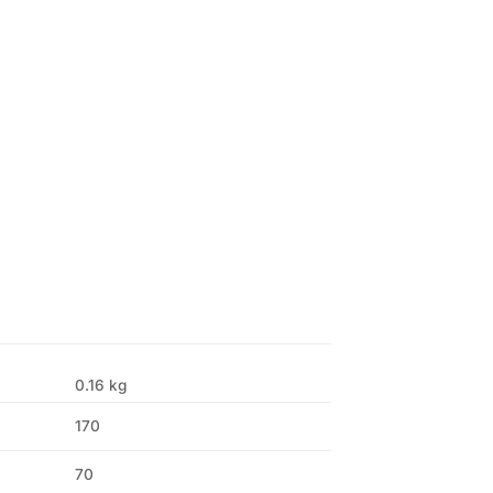
0.16 kg
170
70