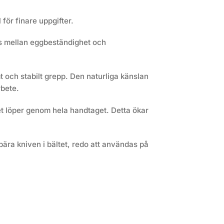
för finare uppgifter.
ans mellan eggbeständighet och
 och stabilt grepp. Den naturliga känslan
rbete.
et löper genom hela handtaget. Detta ökar
bära kniven i bältet, redo att användas på