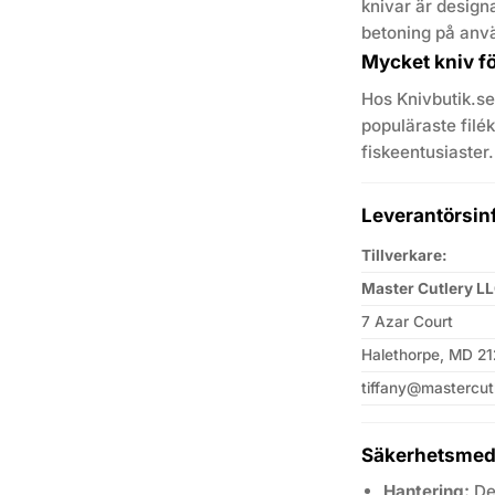
knivar är design
betoning på anvä
Mycket kniv f
Hos Knivbutik.se 
populäraste filék
fiskeentusiaster. 
Leverantörsin
Tillverkare:
Master Cutlery L
7 Azar Court
Halethorpe, MD 2
tiffany@mastercut
Säkerhetsmed
Hantering:
Den