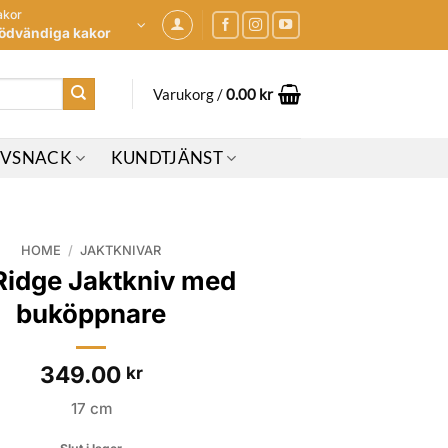
akor
ödvändiga kakor
Varukorg /
0.00
kr
IVSNACK
KUNDTJÄNST
HOME
/
JAKTKNIVAR
Ridge Jaktkniv med
buköppnare
349.00
kr
17 cm