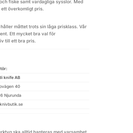
 och fiske samt vardagliga sysslor. Med
ett överkomligt pris.
åller måttet trots sin låga prisklass. Vår
ent. Ett mycket bra val för
 till ett bra pris.
tör:
i knife AB
ovägen 40
6 Njurunda
knivbutik.se
rktyg ska alltid hanteras med varsamhet