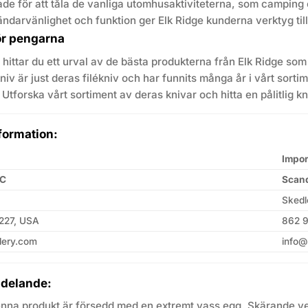
ade för att tåla de vanliga utomhusaktiviteterna, som camping
ndarvänlighet och funktion ger Elk Ridge kunderna verktyg till 
ör pengarna
hittar du ett urval av de bästa produkterna från Elk Ridge som h
niv är just deras filékniv och har funnits många år i vårt sortim
Utforska vårt sortiment av deras knivar och hitta en pålitlig kniv
formation:
Impor
LC
Scand
Skedl
1227, USA
862 9
lery.com
info@
delande:
na produkt är försedd med en extremt vass egg. Skärande ve