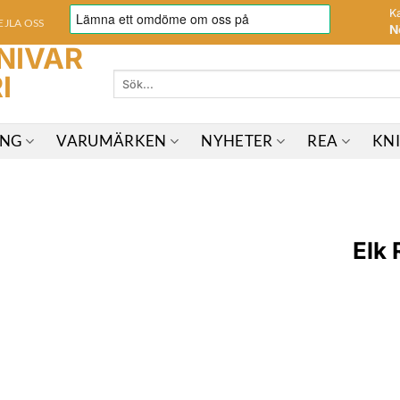
K
EJLA OSS
N
Sök
efter:
ING
VARUMÄRKEN
NYHETER
REA
KN
Elk 