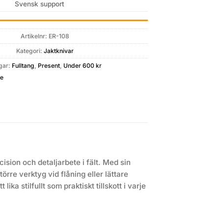
Svensk support
Artikelnr:
ER-108
Kategori:
Jaktknivar
gar:
Fulltang
,
Present
,
Under 600 kr
ge
ision och detaljarbete i fält. Med sin
örre verktyg vid flåning eller lättare
ka stilfullt som praktiskt tillskott i varje