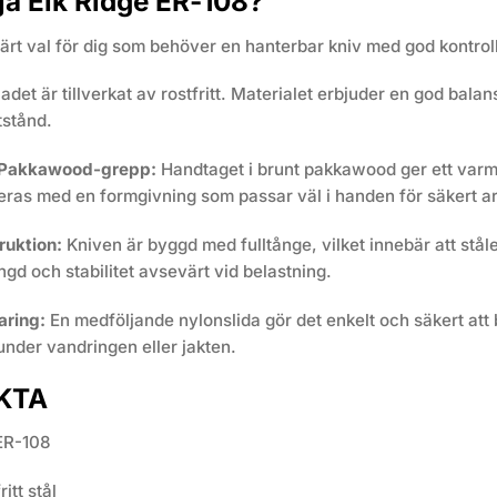
ja Elk Ridge ER-108?
värt val för dig som behöver en hanterbar kniv med god kontroll 
adet är tillverkat av rostfritt. Materialet erbjuder en god bal
tstånd.
 Pakkawood-grepp:
Handtaget i brunt pakkawood ger ett varmt
neras med en formgivning som passar väl i handen för säkert a
ruktion:
Kniven är byggd med fulltånge, vilket innebär att stål
ngd och stabilitet avsevärt vid belastning.
aring:
En medföljande nylonslida gör det enkelt och säkert att 
under vandringen eller jakten.
KTA
ER-108
itt stål