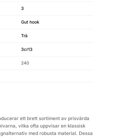
3
Gut hook
Trä
3cr13
240
ucerar ett brett sortiment av prisvärda
knivarna, vilka ofta uppvisar en klassisk
ignalternativ med robusta material. Dessa