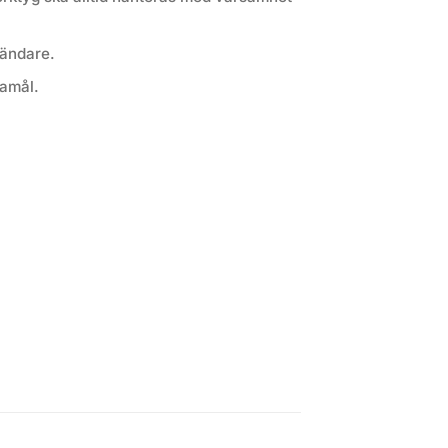
vändare.
amål.