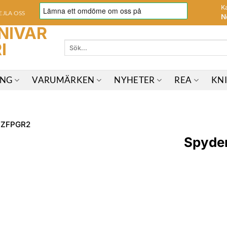
K
EJLA OSS
N
Sök
efter:
ING
VARUMÄRKEN
NYHETER
REA
KN
Spyder