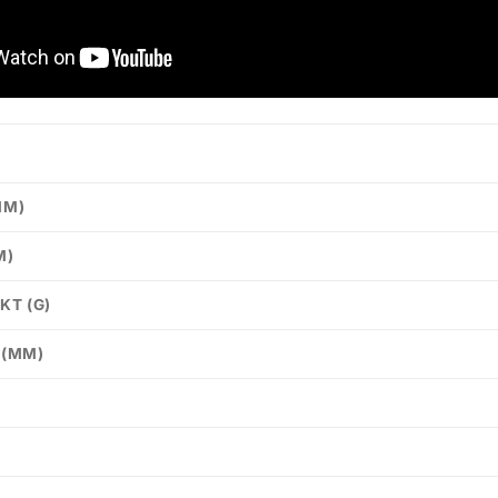
MM)
M)
KT (G)
 (MM)