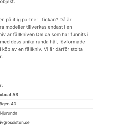
objekt.
n pålitlig partner i fickan? Då är
a modeller tillverkas endast i en
v är fällkniven Delica som har funnits i
r med dess unika runda hål, lövformade
köp av en fällkniv. Vi är därför stolta
r.
r:
obcat AB
ägen 40
Njurunda
ivgrossisten.se