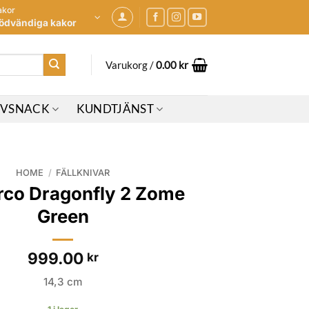
akor
ödvändiga kakor
Varukorg /
0.00
kr
IVSNACK
KUNDTJÄNST
HOME
/
FÄLLKNIVAR
co Dragonfly 2 Zome
Green
999.00
kr
14,3 cm