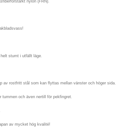
sfiberförstärkt nylon (FRN).
rakbladsvass!
helt stumt i utfällt läge.
ip av rostfritt stål som kan flyttas mellan vänster och höger sida.
r tummen och även nertill för pekfingret.
.
Japan av mycket hög kvalité!