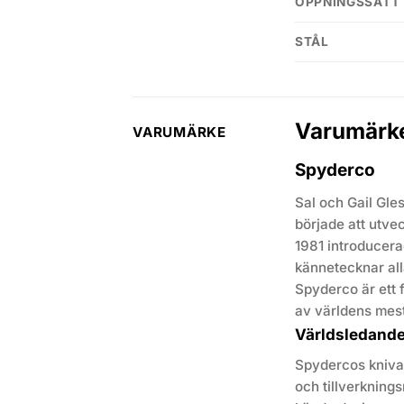
ÖPPNINGSSÄTT
STÅL
Varumärk
VARUMÄRKE
Spyderco
Sal och Gail Gle
började att utvec
1981 introducera
kännetecknar all
Spyderco är ett f
av världens mes
Världsledande 
Spydercos knivar
och tillverkning