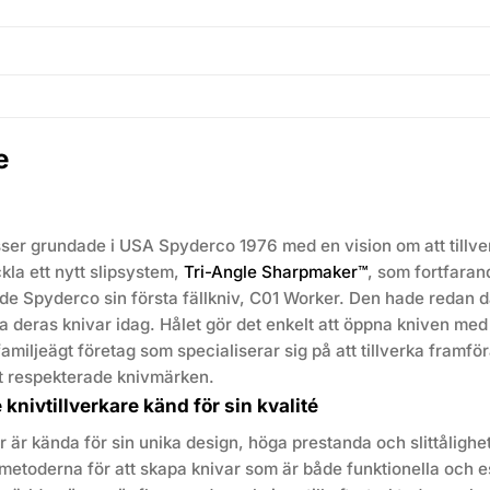
e
sser grundade i USA Spyderco 1976 med en vision om att tillver
kla ett nytt slipsystem,
Tri-Angle Sharpmaker™
, som fortfaran
de Spyderco sin första fällkniv, C01 Worker. Den hade redan d
a deras knivar idag. Hålet gör det enkelt att öppna kniven med
amiljeägt företag som specialiserar sig på att tillverka framföra
t respekterade knivmärken.
knivtillverkare känd för sin kvalité
 är kända för sin unika design, höga prestanda och slittåligh
smetoderna för att skapa knivar som är både funktionella och e