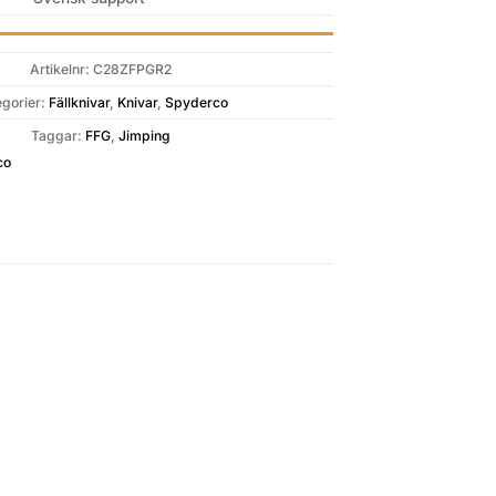
Artikelnr:
C28ZFPGR2
egorier:
Fällknivar
,
Knivar
,
Spyderco
Taggar:
FFG
,
Jimping
co