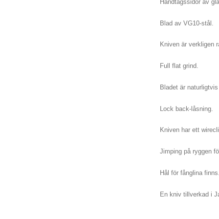
Handtagssidor av gla
Blad av VG10-stål.
Kniven är verkligen 
Full flat grind.
Bladet är naturligtvis 
Lock back-låsning.
Kniven har ett wirecl
Jimping på ryggen fö
Hål för fånglina finns
En kniv tillverkad i 