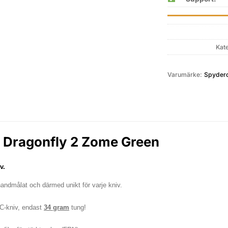
Kat
Varumärke:
Spyder
 Dragonfly 2 Zome Green
v.
andmålat och därmed unikt för varje kniv.
DC-kniv, endast
3
4 gram
tung!