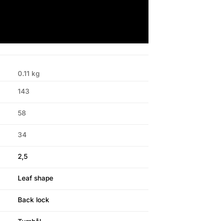
0.11 kg
143
58
34
2,5
Leaf shape
Back lock