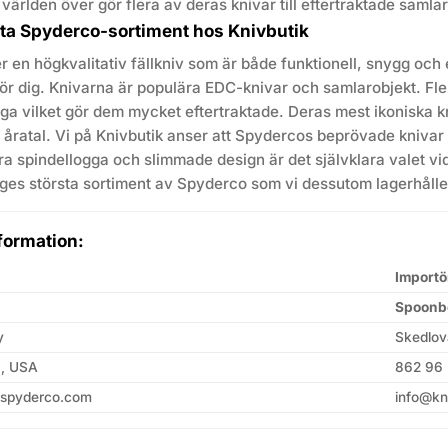
ärlden över gör flera av deras knivar till eftertraktade samlar
sta Spyderco-sortiment hos Knivbutik
er en högkvalitativ fällkniv som är både funktionell, snygg och e
ör dig. Knivarna är populära EDC-knivar och samlarobjekt. Fler
a vilket gör dem mycket eftertraktade. Deras mest ikoniska kni
i åratal. Vi på Knivbutik anser att Spydercos beprövade kniva
a spindellogga och slimmade design är det självklara valet vid 
iges största sortiment av Spyderco som vi dessutom lagerhålle
formation:
Importö
Spoonb
y
Skedlov
3, USA
862 96 
@spyderco.com
info@kn