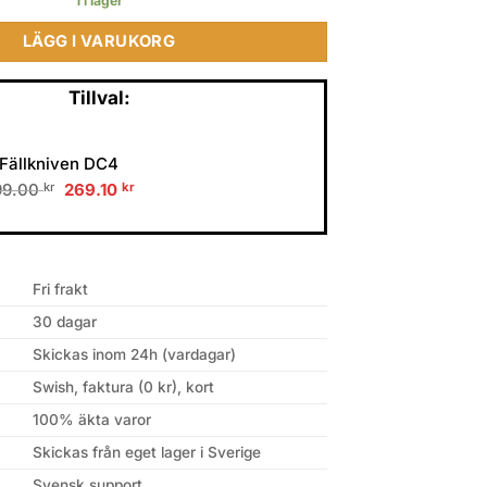
1 i lager
LÄGG I VARUKORG
Tillval:
Fällkniven DC4
Original
Current
99.00
kr
269.10
kr
price
price
was:
is:
299.00 kr.
269.10 kr.
Fri frakt
30 dagar
Skickas inom 24h (vardagar)
Swish, faktura (0 kr), kort
100% äkta varor
Skickas från eget lager i Sverige
Svensk support