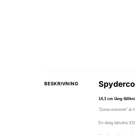
Spyderco
BESKRIVNING
14,3 cm lång fällkni
”Zome-mönstret” är h
En riktig lättvikts E