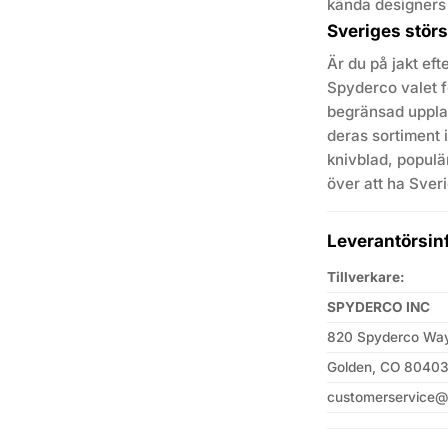
kända designers v
Sveriges stör
Är du på jakt eft
Spyderco valet f
begränsad upplag
deras sortiment 
knivblad, populär
över att ha Sver
Leverantörsin
Tillverkare:
SPYDERCO INC
820 Spyderco Wa
Golden, CO 8040
customerservice