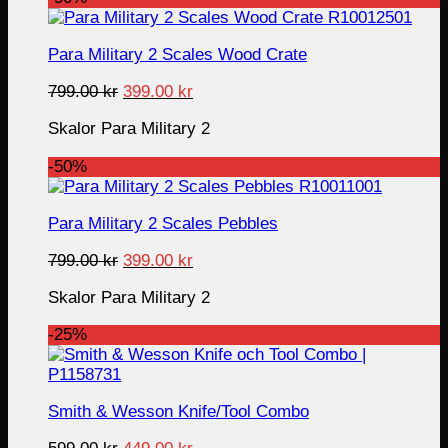
Para Military 2 Scales Wood Crate
Original
Current
799.00
kr
399.00
kr
price
price
Skalor Para Military 2
was:
is:
799.00 kr.
399.00 kr.
-50%
Para Military 2 Scales Pebbles
Original
Current
799.00
kr
399.00
kr
price
price
Skalor Para Military 2
was:
is:
799.00 kr.
399.00 kr.
-25%
Smith & Wesson Knife/Tool Combo
Original
Current