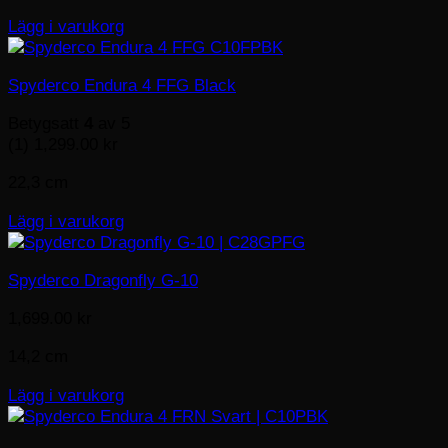
Lägg i varukorg
Spyderco Endura 4 FFG Black
Betygsatt
4
av 5
(1)
1,299.00
kr
22,3 cm
Lägg i varukorg
Spyderco Dragonfly G-10
1,699.00
kr
14,2 cm
Lägg i varukorg