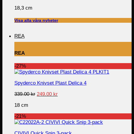
18,3 cm
Visa alla våra nyheter
REA
REA
-27%
Spyderco Knivset Plast Delica 4
Original
Current
339.00
kr
249.00
kr
price
price
18 cm
was:
is:
339.00 kr.
249.00 kr.
-21%
CIVIVI Quick Snip 3-pack