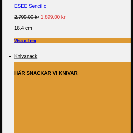
ESEE Sencillo
Original
Current
2,799.00
kr
1,899.00
kr
price
price
18,4 cm
was:
is:
2,799.00 kr.
1,899.00 kr.
Visa all rea
Knivsnack
HÄR SNACKAR VI KNIVAR