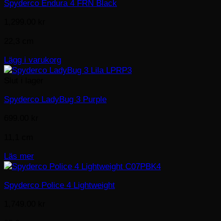
Spyderco Endura 4 FRN Black
1,299.00
kr
22,3 cm
Lägg i varukorg
Slut i lager
Spyderco LadyBug 3 Purple
699.00
kr
11,1 cm
Läs mer
Spyderco Police 4 Lightweight
1,749.00
kr