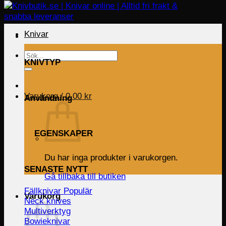
Knivar
Sök
KNIVTYP
efter:
Varukorg /
0.00
kr
Användning
EGENSKAPER
Du har inga produkter i varukorgen.
SENASTE NYTT
Gå tillbaka till butiken
Fällknivar
Varukorg
Neck knives
Multiverktyg
Bowieknivar