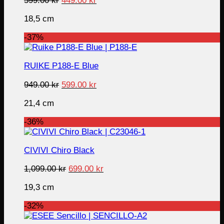
599.00
kr
449.00
kr
price
price
18,5 cm
was:
is:
599.00 kr.
449.00 kr.
-37%
RUIKE P188-E Blue
Original
Current
949.00
kr
599.00
kr
price
price
21,4 cm
was:
is:
949.00 kr.
599.00 kr.
-36%
CIVIVI Chiro Black
Original
Current
1,099.00
kr
699.00
kr
price
price
19,3 cm
was:
is:
1,099.00 kr.
699.00 kr.
-32%