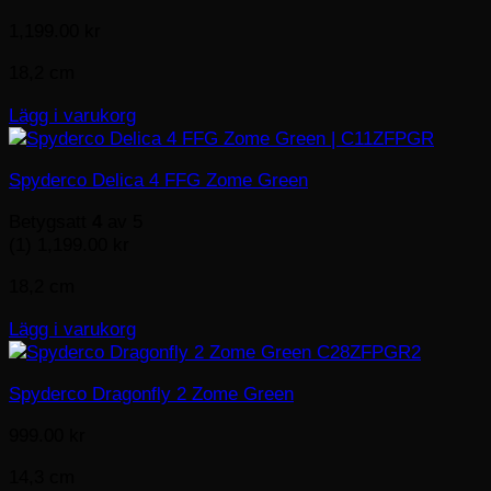
1,199.00
kr
18,2 cm
Lägg i varukorg
Spyderco Delica 4 FFG Zome Green
Betygsatt
4
av 5
(1)
1,199.00
kr
18,2 cm
Lägg i varukorg
Spyderco Dragonfly 2 Zome Green
999.00
kr
14,3 cm