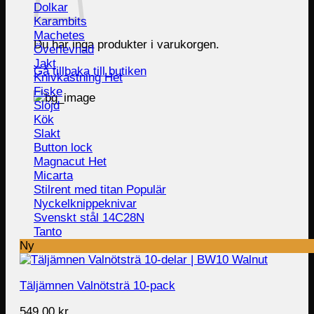
Dolkar
Karambits
Machetes
Du har inga produkter i varukorgen.
Överlevnad
Jakt
Gå tillbaka till butiken
Knivkastning
Fiske
Slöjd
Kök
Slakt
Button lock
Magnacut
Micarta
Stilrent med titan
Nyckelknippeknivar
Svenskt stål 14C28N
Tanto
Ny
Täljämnen Valnötsträ 10-pack
549.00
kr