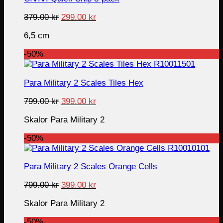
Original
Current
379.00
kr
299.00
kr
price
price
6,5 cm
was:
is:
379.00 kr.
299.00 kr.
-50%
Para Military 2 Scales Tiles Hex
Original
Current
799.00
kr
399.00
kr
price
price
Skalor Para Military 2
was:
is:
799.00 kr.
399.00 kr.
-50%
Para Military 2 Scales Orange Cells
Original
Current
799.00
kr
399.00
kr
price
price
Skalor Para Military 2
was:
is:
799.00 kr.
399.00 kr.
-50%