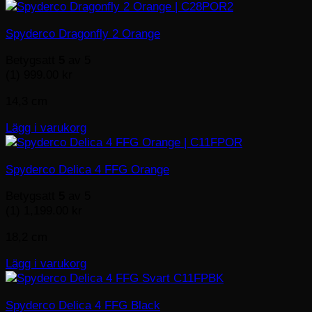
Spyderco Dragonfly 2 Orange
Betygsatt
5
av 5
(1)
999.00
kr
14,3 cm
Lägg i varukorg
Spyderco Delica 4 FFG Orange
Betygsatt
5
av 5
(1)
1,199.00
kr
18,2 cm
Lägg i varukorg
Spyderco Delica 4 FFG Black