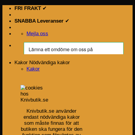
Skip
FRI FRAKT
✔
to
content
SNABBA Leveranser
✔
Mejla oss
Kakor
Nödvändiga kakor
Kakor
Knivbutik.se använder
endast nödvändiga kakor
som måste finnas för att
butiken ska fungera för den