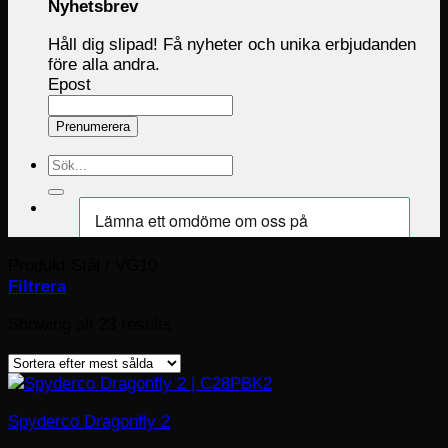
Nyhetsbrev
Håll dig slipad! Få nyheter och unika erbjudanden
före alla andra.
Epost
Prenumerera
Sök
efter:
Produkt Stål
/
VG10
Filtrera
Sorted
Showing all 23 results
by
popularity
Spyderco Dragonfly 2