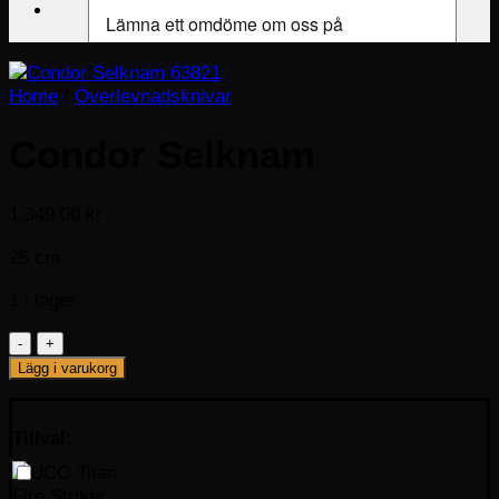
Home
/
Överlevnadsknivar
Condor Selknam
1,349.00
kr
25 cm
1 i lager
Condor
Selknam
Lägg i varukorg
mängd
Tillval: