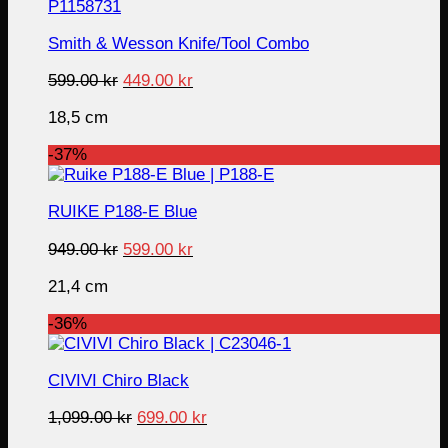
Smith & Wesson Knife/Tool Combo
Original
Current
599.00
kr
449.00
kr
price
price
18,5 cm
was:
is:
599.00 kr.
449.00 kr.
-37%
RUIKE P188-E Blue
Original
Current
949.00
kr
599.00
kr
price
price
21,4 cm
was:
is:
949.00 kr.
599.00 kr.
-36%
CIVIVI Chiro Black
Original
Current
1,099.00
kr
699.00
kr
price
price