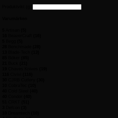
Produktvikt (g)
Varumärken
5
Artisan
(5)
16
BeaverCraft
(16)
5
Begg
(5)
28
Benchmade
(28)
13
Blade-Tech
(13)
85
Böker
(85)
21
Buck
(21)
19
Chaves Knives
(19)
116
Civivi
(116)
30
CJRB Cutlery
(30)
10
CobraTec
(10)
40
Cold Steel
(40)
40
Condor
(40)
51
CRKT
(51)
3
Defcon
(3)
10
Dreamtech
(10)