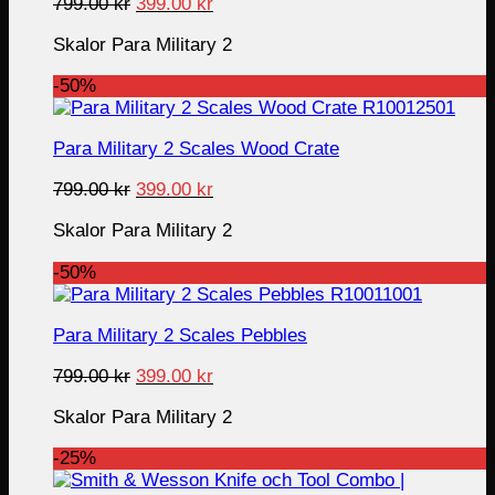
Original
Current
799.00
kr
399.00
kr
price
price
Skalor Para Military 2
was:
is:
799.00 kr.
399.00 kr.
-50%
Para Military 2 Scales Wood Crate
Original
Current
799.00
kr
399.00
kr
price
price
Skalor Para Military 2
was:
is:
799.00 kr.
399.00 kr.
-50%
Para Military 2 Scales Pebbles
Original
Current
799.00
kr
399.00
kr
price
price
Skalor Para Military 2
was:
is:
799.00 kr.
399.00 kr.
-25%