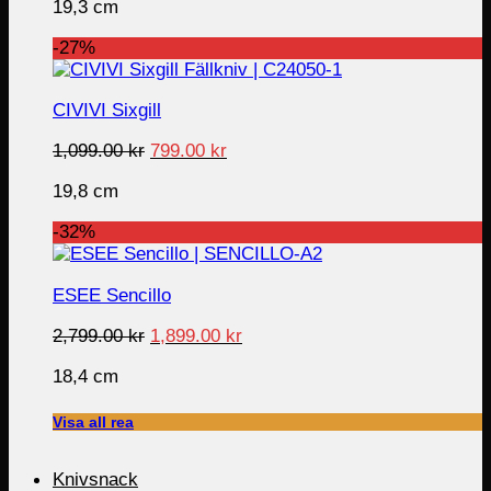
19,3 cm
was:
is:
1,099.00 kr.
699.00 kr.
-27%
CIVIVI Sixgill
Original
Current
1,099.00
kr
799.00
kr
price
price
19,8 cm
was:
is:
1,099.00 kr.
799.00 kr.
-32%
ESEE Sencillo
Original
Current
2,799.00
kr
1,899.00
kr
price
price
18,4 cm
was:
is:
2,799.00 kr.
1,899.00 kr.
Visa all rea
Knivsnack