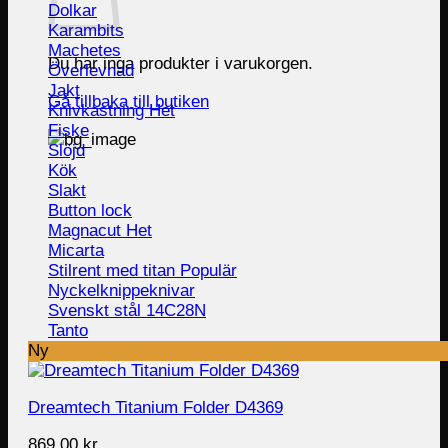
Dolkar
Karambits
Machetes
Du har inga produkter i varukorgen.
Överlevnad
Jakt
Gå tillbaka till butiken
Knivkastning
Fiske
Slöjd
Kök
Slakt
Button lock
Magnacut
Micarta
Stilrent med titan
Nyckelknippeknivar
Svenskt stål 14C28N
Tanto
Ny
Dreamtech Titanium Folder D4369
869.00
kr