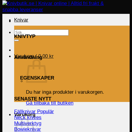
Knivar
Sök
KNIVTYP
efter:
Varukorg /
0.00
kr
Användning
EGENSKAPER
Du har inga produkter i varukorgen.
SENASTE NYTT
Gå tillbaka till butiken
Fällknivar
Varukorg
Neck knives
Multiverktyg
Bowieknivar