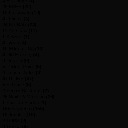
4
Elk Ridge
(4)
22
ESEE
(22)
10
Fällkniven
(10)
4
Flexcut
(4)
24
KA-BAR
(24)
11
Kershaw
(11)
1
KeyBar
(1)
4
Lynch
(4)
10
MTech USA
(10)
4
Old Hickory
(4)
9
Ontario
(9)
5
Perfect Point
(5)
9
Rough Ryder
(9)
47
RUIKE
(47)
5
Schrade
(5)
2
Sentry Solutions
(2)
26
Smith & Wesson
(26)
1
Spartan Blades
(1)
155
Spyderco
(155)
18
Tenable
(18)
2
TOPS
(2)
9
Trivisa
(9)