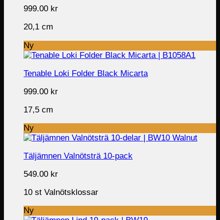
999.00
kr
20,1 cm
Ny
Tenable Loki Folder Black Micarta
999.00
kr
17,5 cm
Ny
Täljämnen Valnötsträ 10-pack
549.00
kr
10 st Valnötsklossar
Ny