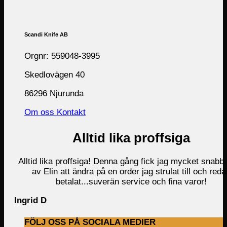
Scandi Knife AB
Orgnr: 559048-3995
Skedlovägen 40
86296 Njurunda
Om oss
Kontakt
Alltid lika proffsiga
Alltid lika proffsiga! Denna gång fick jag mycket snabb 
av Elin att ändra på en order jag strulat till och reda
betalat...suverän service och fina varor!
Ingrid D
FÖLJ OSS PÅ SOCIALA MEDIER