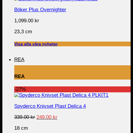
Böker Plus Overnighter
1,099.00
kr
23,3 cm
Visa alla våra nyheter
REA
REA
-27%
Spyderco Knivset Plast Delica 4
Original
Current
339.00
kr
249.00
kr
price
price
18 cm
was:
is: