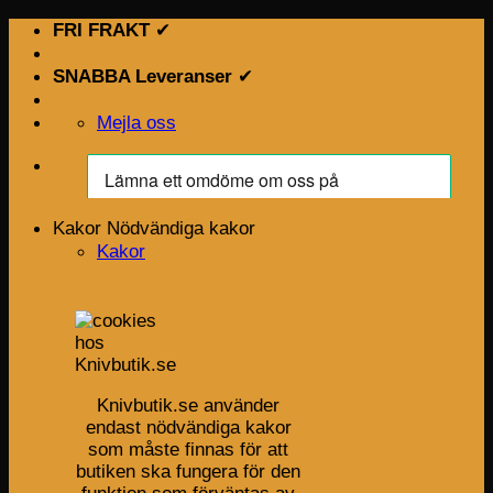
Skip
FRI FRAKT
✔
to
content
SNABBA Leveranser
✔
Mejla oss
Kakor
Nödvändiga kakor
Kakor
Knivbutik.se använder
endast nödvändiga kakor
som måste finnas för att
butiken ska fungera för den