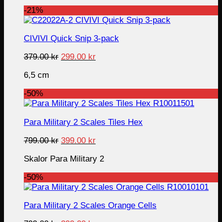
339.00 kr.
249.00 kr.
-21%
CIVIVI Quick Snip 3-pack
Original
Current
379.00
kr
299.00
kr
price
price
6,5 cm
was:
is:
379.00 kr.
299.00 kr.
-50%
Para Military 2 Scales Tiles Hex
Original
Current
799.00
kr
399.00
kr
price
price
Skalor Para Military 2
was:
is:
799.00 kr.
399.00 kr.
-50%
Para Military 2 Scales Orange Cells