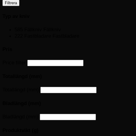
Filtrera
Typ av kniv
585
Fällkniv
Fällkniv
222
Fastbladare
Fastbladare
Pris
Price filter
Totallängd (mm)
Totallängd (mm)
Bladlängd (mm)
Bladlängd (mm)
Produktvikt (g)