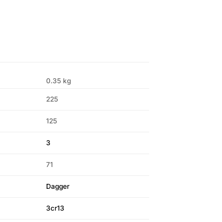
0.35 kg
225
125
3
71
Dagger
3cr13