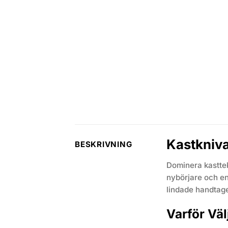
Kastkniv
BESKRIVNING
Dominera kasttek
nybörjare och en
lindade handtagen
Varför Vä