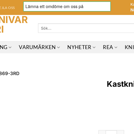
K
EJLA OSS
N
Sök
efter:
ING
VARUMÄRKEN
NYHETER
REA
KN
Kastkn
Kastknivar Kunai