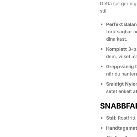
Detta set ger di
stil.
Perfekt Balan
förutsägbar oc
dina kast.
Komplett 3-p
dem, vilket ma
Greppvänlig 
när du hanter
Smidigt Nylon
setet enkelt a
SNABBFA
Stål:
Rostfritt 
Handtagsmate