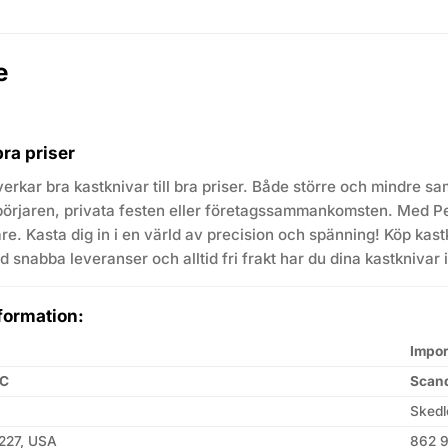
e
bra priser
lverkar bra kastknivar till bra priser. Både större och mindre s
börjaren, privata festen eller företagssammankomsten. Med Pe
re. Kasta dig in i en värld av precision och spänning! Köp kast
d snabba leveranser och alltid fri frakt har du dina kastknivar
formation:
Impor
LC
Scand
Skedl
1227, USA
862 9