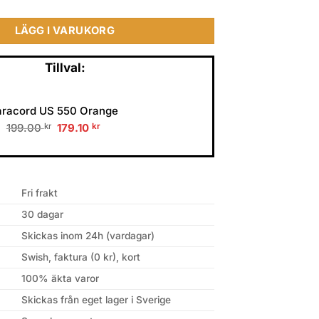
LÄGG I VARUKORG
Tillval:
aracord US 550 Orange
Original
Current
199.00
kr
179.10
kr
price
price
was:
is:
199.00 kr.
179.10 kr.
Fri frakt
30 dagar
Skickas inom 24h (vardagar)
Swish, faktura (0 kr), kort
100% äkta varor
Skickas från eget lager i Sverige