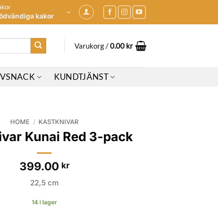
akor
ödvändiga kakor
Varukorg /
0.00
kr
IVSNACK
KUNDTJÄNST
HOME
/
KASTKNIVAR
ivar Kunai Red 3-pack
399.00
kr
22,5 cm
14 i lager
 Red 3-pack mängd