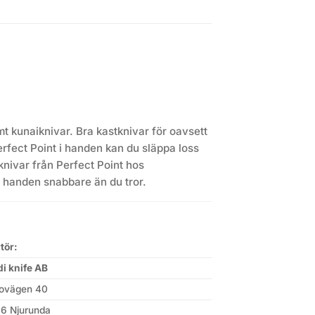
amt kunaiknivar. Bra kastknivar för oavsett
rfect Point i handen kan du släppa loss
knivar från Perfect Point hos
 i handen snabbare än du tror.
tör:
i knife AB
ovägen 40
6 Njurunda