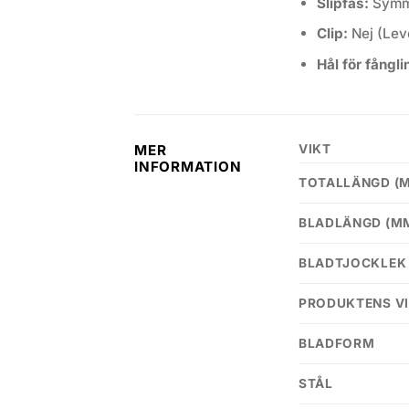
Slipfas:
Symme
Clip:
Nej (Leve
Hål för fångli
VIKT
MER
INFORMATION
TOTALLÄNGD (
BLADLÄNGD (M
BLADTJOCKLEK
PRODUKTENS VI
BLADFORM
STÅL