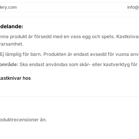
lery.com
info@
delande:
na produkt är försedd med en vass egg och spets. Kastknivar
varsamhet.
Ej lämplig för barn. Produkten är endast avsedd för vuxna an
område:
Ska endast användas som skär- eller kastverktyg för 
roduktrecensioner än.