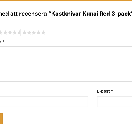
 med att recensera “Kastknivar Kunai Red 3-pac
on
*
E-post
*