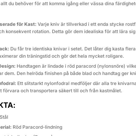
g allt du behöver för att komma igång eller vässa dina färdighe
serade för Kast:
Varje kniv är tillverkad i ett enda stycke rostf
h konsekvent rotation. Detta gör dem idealiska för att lära si
ack:
Du får tre identiska knivar i setet. Det låter dig kasta fle
ximerar din träningstid och gör det hela mycket roligare.
Design:
Handtagen är lindade i röd paracord (nylonsnöre) vilk
ar dem. Den helröda finishen på både blad och handtag ger kni
fodral:
Ett slitstarkt nylonfodral medföljer där alla tre knivar
tt förvara och transportera säkert till och från kastmålet.
KTA:
Stål
rial:
Röd Paracord-lindning