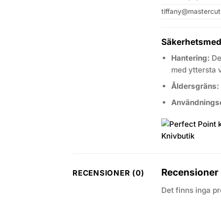
tiffany@mastercut
Säkerhetsmed
Hantering:
Den
med yttersta 
Åldersgräns:
Användnings
Recensioner
RECENSIONER (0)
Det finns inga p