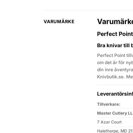
Varumärk
VARUMÄRKE
Perfect Point
Bra knivar till 
Perfect Point til
om det är för ny
din inre äventyra
Knivbutik.se. Me
Leverantörsin
Tillverkare:
Master Cutlery L
7 Azar Court
Halethorpe, MD 2