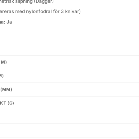
trisk slipning (Dagger)
reras med nylonfodral för 3 knivar)
na:
Ja
MM)
M)
 (MM)
KT (G)