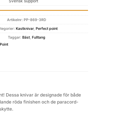
Svensk support
Artikelnr:
PP-869-3RD
tegorier:
Kastknivar
,
Perfect point
Taggar:
Bäst
,
Fulltang
Point
t! Dessa knivar är designade för både
llande röda finishen och de paracord-
skytte.