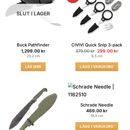
SLUT I LAGER
Buck Pathfinder
CIVIVI Quick Snip 3-pack
Original
Curre
1,299.00
kr
379.00
kr
299.00
kr
price
price
23,2 cm
6,5 cm
was:
is:
379.00 kr.
299.00
LÄS MER
LÄGG I VARUKORG
Schrade Needle
469.00
kr
16,5 cm
LÄGG I VARUKORG