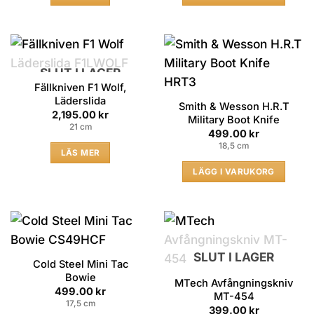
SLUT I LAGER
Fällkniven F1 Wolf,
Läderslida
Smith & Wesson H.R.T
2,195.00
kr
Military Boot Knife
21 cm
499.00
kr
18,5 cm
LÄS MER
LÄGG I VARUKORG
SLUT I LAGER
Cold Steel Mini Tac
Bowie
MTech Avfångningskniv
499.00
kr
MT-454
17,5 cm
399.00
kr