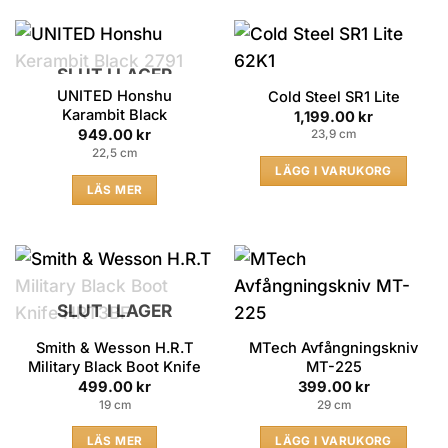
SLUT I LAGER
UNITED Honshu
Cold Steel SR1 Lite
Karambit Black
1,199.00
kr
949.00
kr
23,9 cm
22,5 cm
LÄGG I VARUKORG
LÄS MER
SLUT I LAGER
Smith & Wesson H.R.T
MTech Avfångningskniv
Military Black Boot Knife
MT-225
499.00
kr
399.00
kr
19 cm
29 cm
LÄS MER
LÄGG I VARUKORG