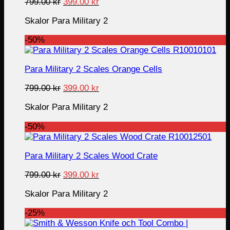
Original
Current
799.00
kr
399.00
kr
price
price
Skalor Para Military 2
was:
is:
799.00 kr.
399.00 kr.
-50%
Para Military 2 Scales Orange Cells
Original
Current
799.00
kr
399.00
kr
price
price
Skalor Para Military 2
was:
is:
799.00 kr.
399.00 kr.
-50%
Para Military 2 Scales Wood Crate
Original
Current
799.00
kr
399.00
kr
price
price
Skalor Para Military 2
was:
is:
799.00 kr.
399.00 kr.
-25%