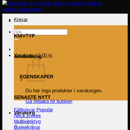
Knivar
Sök
KNIVTYP
efter:
Varukorg /
0.00
kr
Användning
EGENSKAPER
Du har inga produkter i varukorgen.
SENASTE NYTT
Gå tillbaka till butiken
Fällknivar
Varukorg
Neck knives
Multiverktyg
Bowieknivar