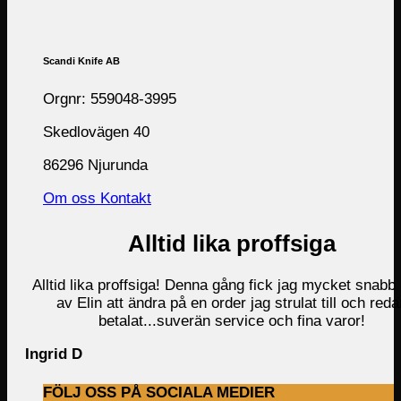
Scandi Knife AB
Orgnr: 559048-3995
Skedlovägen 40
86296 Njurunda
Om oss
Kontakt
Alltid lika proffsiga
Alltid lika proffsiga! Denna gång fick jag mycket snabb 
av Elin att ändra på en order jag strulat till och reda
betalat...suverän service och fina varor!
Ingrid D
FÖLJ OSS PÅ SOCIALA MEDIER