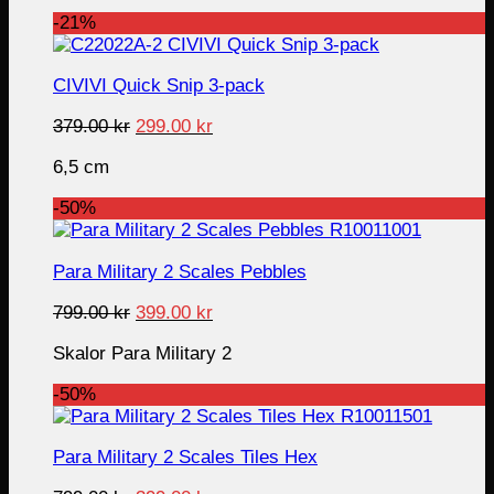
339.00 kr.
249.00 kr.
-21%
CIVIVI Quick Snip 3-pack
Original
Current
379.00
kr
299.00
kr
price
price
6,5 cm
was:
is:
379.00 kr.
299.00 kr.
-50%
Para Military 2 Scales Pebbles
Original
Current
799.00
kr
399.00
kr
price
price
Skalor Para Military 2
was:
is:
799.00 kr.
399.00 kr.
-50%
Para Military 2 Scales Tiles Hex