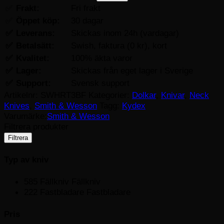
✅
Frakt:
Fri frakt
✅
Öppet köp:
30 dagar
✅
Leverans:
Skickas inom 24h (vardagar)
✅
Betalsätt:
Swish, faktura (0 kr), kort
✅
Kvalitet:
100% äkta varor
✅
Lager:
Skickas från eget lager i Sverige
✅
Support:
Svensk support
Artikelnr:
SWHRT3BF
Kategorier:
Dolkar
,
Knivar
,
Neck
Knives
,
Smith & Wesson
Tagg:
Kydex
Varumärke:
Smith & Wesson
Filtrera produkter
Filtrera
Typ av kniv
585
Fällkniv
Fällkniv
222
Fastbladare
Fastbladare
Pris