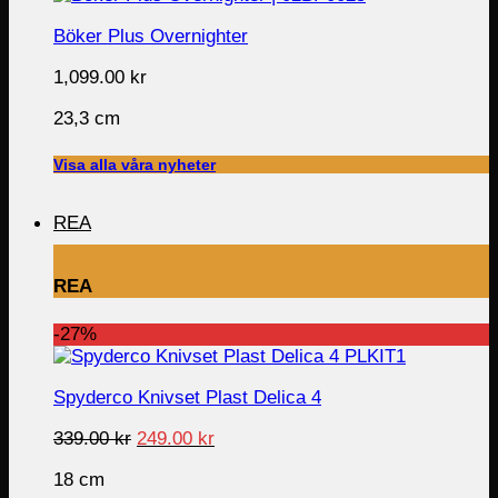
Böker Plus Overnighter
1,099.00
kr
23,3 cm
Visa alla våra nyheter
REA
REA
-27%
Spyderco Knivset Plast Delica 4
Original
Current
339.00
kr
249.00
kr
price
price
18 cm
was:
is: