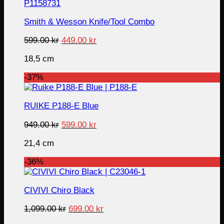
Smith & Wesson Knife/Tool Combo
Original
Current
599.00
kr
449.00
kr
price
price
18,5 cm
was:
is:
599.00 kr.
449.00 kr.
-37%
RUIKE P188-E Blue
Original
Current
949.00
kr
599.00
kr
price
price
21,4 cm
was:
is:
949.00 kr.
599.00 kr.
-36%
CIVIVI Chiro Black
Original
Current
1,099.00
kr
699.00
kr
price
price