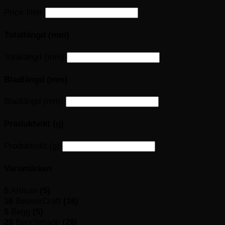
Price filter
Totallängd (mm)
Totallängd (mm)
Bladlängd (mm)
Bladlängd (mm)
Produktvikt (g)
Produktvikt (g)
Varumärken
5
Artisan
(5)
16
BeaverCraft
(16)
5
Begg
(5)
28
Benchmade
(28)