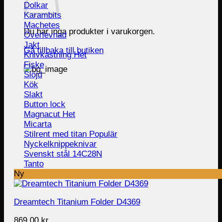
Dolkar
Karambits
Machetes
Du har inga produkter i varukorgen.
Överlevnad
Jakt
Gå tillbaka till butiken
Knivkastning
Fiske
Slöjd
Kök
Slakt
Button lock
Magnacut
Micarta
Stilrent med titan
Nyckelknippeknivar
Svenskt stål 14C28N
Tanto
Ny
Dreamtech Titanium Folder D4369
869.00
kr