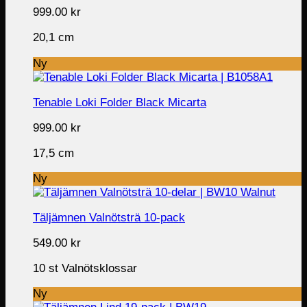
999.00
kr
20,1 cm
Ny
Tenable Loki Folder Black Micarta
999.00
kr
17,5 cm
Ny
Täljämnen Valnötsträ 10-pack
549.00
kr
10 st Valnötsklossar
Ny