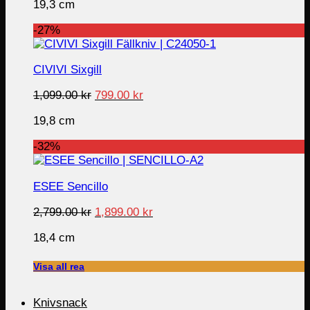
19,3 cm
was:
is:
1,099.00 kr.
699.00 kr.
-27%
CIVIVI Sixgill
Original
Current
1,099.00
kr
799.00
kr
price
price
19,8 cm
was:
is:
1,099.00 kr.
799.00 kr.
-32%
ESEE Sencillo
Original
Current
2,799.00
kr
1,899.00
kr
price
price
18,4 cm
was:
is:
2,799.00 kr.
1,899.00 kr.
Visa all rea
Knivsnack