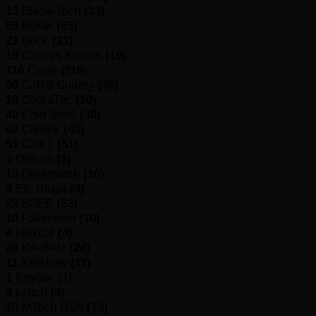
13
Blade-Tech
(13)
85
Böker
(85)
21
Buck
(21)
19
Chaves Knives
(19)
116
Civivi
(116)
30
CJRB Cutlery
(30)
10
CobraTec
(10)
40
Cold Steel
(40)
40
Condor
(40)
51
CRKT
(51)
3
Defcon
(3)
10
Dreamtech
(10)
4
Elk Ridge
(4)
22
ESEE
(22)
10
Fällkniven
(10)
4
Flexcut
(4)
24
KA-BAR
(24)
11
Kershaw
(11)
1
KeyBar
(1)
4
Lynch
(4)
10
MTech USA
(10)