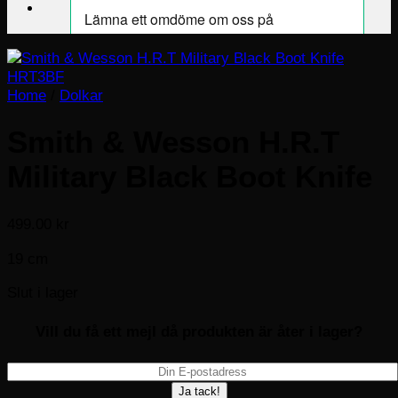
Home
/
Dolkar
Smith & Wesson H.R.T
Military Black Boot Knife
499.00
kr
19 cm
Slut i lager
Vill du få ett mejl då produkten är åter i lager?