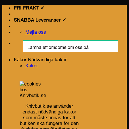
Skip
FRI FRAKT
✔
to
content
SNABBA Leveranser
✔
Mejla oss
Kakor
Nödvändiga kakor
Kakor
Knivbutik.se använder
endast nödvändiga kakor
som måste finnas för att
butiken ska fungera för den