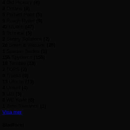
4
Old Hickory
(4)
9
Ontario
(9)
5
Perfect Point
(5)
9
Rough Ryder
(9)
47
RUIKE
(47)
5
Schrade
(5)
2
Sentry Solutions
(2)
26
Smith & Wesson
(26)
1
Spartan Blades
(1)
155
Spyderco
(155)
18
Tenable
(18)
2
TOPS
(2)
9
Trivisa
(9)
13
Ulticlip
(13)
4
United
(4)
5
UZI
(5)
8
WE Knife
(8)
1
Zero Tolerance
(1)
Visa mer
Bladform