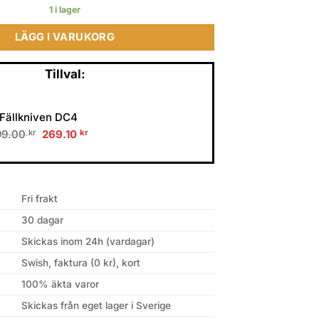
1 i lager
LÄGG I VARUKORG
Tillval:
Fällkniven DC4
Original
Current
99.00
kr
269.10
kr
price
price
was:
is:
299.00 kr.
269.10 kr.
Fri frakt
30 dagar
Skickas inom 24h (vardagar)
Swish, faktura (0 kr), kort
100% äkta varor
Skickas från eget lager i Sverige