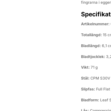
fingrarna i egge
Specifikat
Artikelnummer:
Totallängd:
15 c
Bladlängd:
6,1 
Bladtjocklek:
3,
Vikt:
71 g
Stål:
CPM S30V Ro
Slipfas:
Full Flat
Bladform:
Leaf 
Lås:
Compressio