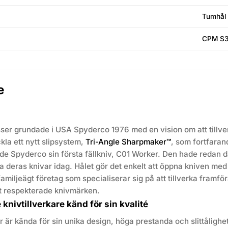
Tumhål
CPM S
e
sser grundade i USA Spyderco 1976 med en vision om att tillver
kla ett nytt slipsystem,
Tri-Angle Sharpmaker™
, som fortfaran
de Spyderco sin första fällkniv, C01 Worker. Den hade redan d
a deras knivar idag. Hålet gör det enkelt att öppna kniven med
amiljeägt företag som specialiserar sig på att tillverka framföra
t respekterade knivmärken.
knivtillverkare känd för sin kvalité
 är kända för sin unika design, höga prestanda och slittåligh