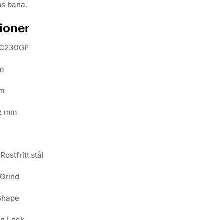
ns bana.
ioner
C230GP
m
cm
2 mm
stfritt stål
 Grind
Shape
n Lock