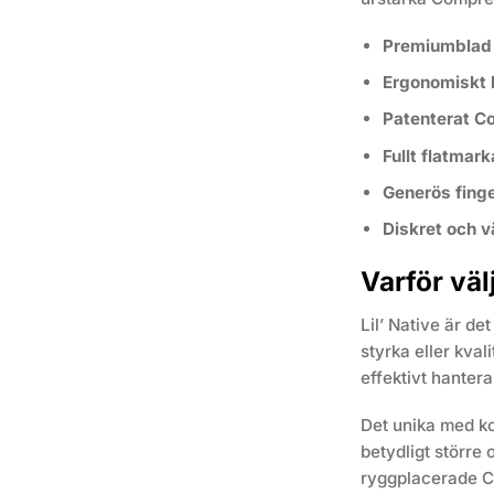
Premiumblad 
Ergonomiskt h
Patenterat C
Fullt flatmar
Generös finge
Diskret och vä
Varför väl
Lil’ Native är d
styrka eller kva
effektivt hantera
Det unika med ko
betydligt större
ryggplacerade Co