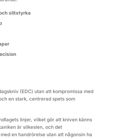
ch slitstyrka
p
kaper
ecision
vardagskniv (EDC) utan att kompromissa med
 och en stark, centrerad spets som
agets linjer, vilket gör att kniven känns
aniken är silkeslen, och det
t med en handrörelse utan att någonsin ha