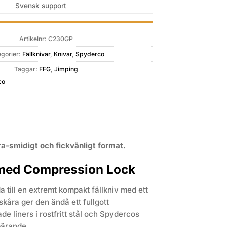
Svensk support
Artikelnr:
C230GP
egorier:
Fällknivar
,
Knivar
,
Spyderco
Taggar:
FFG
,
Jimping
co
ra-smidigt och fickvänligt format.
r med Compression Lock
 till en extremt kompakt fällkniv med ett
skåra ger den ändå ett fullgott
e liners i rostfritt stål och Spydercos
bärande.