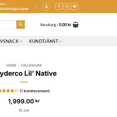
akor
ödvändiga kakor
Varukorg /
0.00
kr
IVSNACK
KUNDTJÄNST
HOME
/
FÄLLKNIVAR
yderco Lil’ Native
(
1
kundrecension)
etygsatt
1,999.00
kr
av 5
aserat
å
15 cm
undrecension