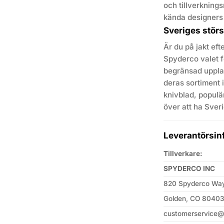
och tillverkning
kända designers v
Sveriges stör
Är du på jakt eft
Spyderco valet f
begränsad upplag
deras sortiment 
knivblad, populär
över att ha Sver
Leverantörsin
Tillverkare:
SPYDERCO INC
820 Spyderco Wa
Golden, CO 8040
customerservice