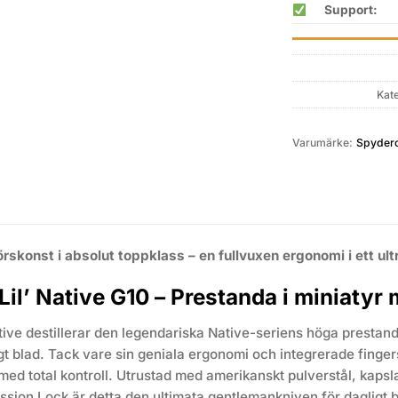
Support:
Kat
Varumärke:
Spyder
skonst i absolut toppklass – en fullvuxen ergonomi i ett ult
Lil’ Native G10 – Prestanda i miniaty
tive destillerar den legendariska Native-seriens höga prestanda
igt blad. Tack vare sin geniala ergonomi och integrerade finger
ed total kontroll. Utrustad med amerikanskt pulverstål, kapslad
sion Lock är detta den ultimata gentlemankniven för dagligt 