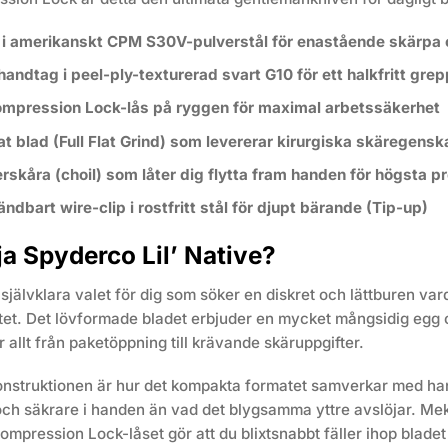
i amerikanskt CPM S30V-pulverstål för enastående skärpa o
andtag i peel-ply-texturerad svart G10 för ett halkfritt grep
ompression Lock-lås på ryggen för maximal arbetssäkerhet
kat blad (Full Flat Grind) som levererar kirurgiska skäregens
rskåra (choil) som låter dig flytta fram handen för högsta pr
ndbart wire-clip i rostfritt stål för djupt bärande (Tip-up)
ja Spyderco Lil’ Native?
et självklara valet för dig som söker en diskret och lättburen 
litet. Det lövformade bladet erbjuder en mycket mångsidig egg
r allt från paketöppning till krävande skäruppgifter.
nstruktionen är hur det kompakta formatet samverkar med handt
 och säkrare i handen än vad det blygsamma yttre avslöjar. Mek
mpression Lock-låset gör att du blixtsnabbt fäller ihop blade