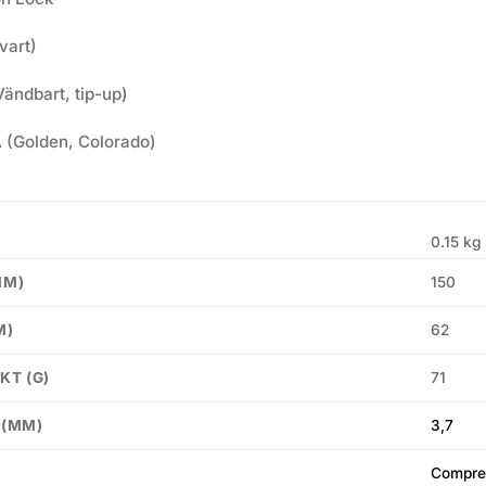
vart)
Vändbart, tip-up)
(Golden, Colorado)
0.15 kg
150
MM)
62
M)
71
KT (G)
3,7
 (MM)
Compres