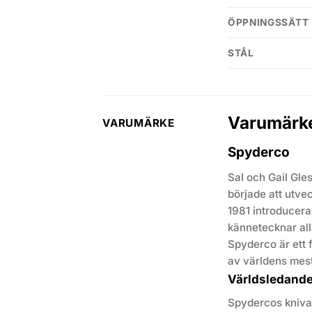
ÖPPNINGSSÄTT
STÅL
Varumärk
VARUMÄRKE
Spyderco
Sal och Gail Gle
började att utvec
1981 introducera
kännetecknar all
Spyderco är ett f
av världens mes
Världsledande 
Spydercos knivar