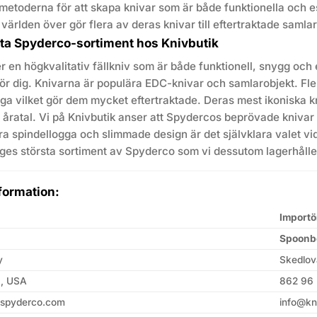
smetoderna för att skapa knivar som är både funktionella och e
ärlden över gör flera av deras knivar till eftertraktade samlar
sta Spyderco-sortiment hos Knivbutik
er en högkvalitativ fällkniv som är både funktionell, snygg och e
ör dig. Knivarna är populära EDC-knivar och samlarobjekt. Fler
a vilket gör dem mycket eftertraktade. Deras mest ikoniska kni
i åratal. Vi på Knivbutik anser att Spydercos beprövade kniva
a spindellogga och slimmade design är det självklara valet vid 
iges största sortiment av Spyderco som vi dessutom lagerhålle
formation:
Importö
Spoonb
y
Skedlov
3, USA
862 96 
@spyderco.com
info@kn