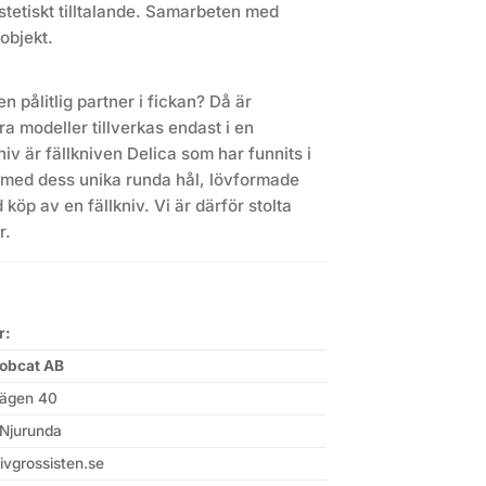
stetiskt tilltalande. Samarbeten med
objekt.
n pålitlig partner i fickan? Då är
a modeller tillverkas endast i en
v är fällkniven Delica som har funnits i
r med dess unika runda hål, lövformade
köp av en fällkniv. Vi är därför stolta
r.
r:
obcat AB
ägen 40
Njurunda
ivgrossisten.se