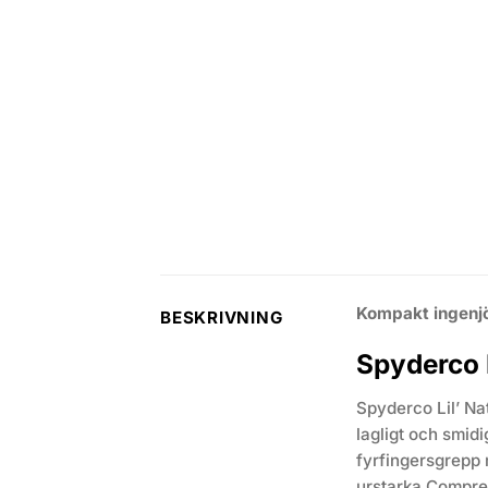
Kompakt ingenjör
BESKRIVNING
Spyderco 
Spyderco Lil’ Na
lagligt och smid
fyrfingersgrepp m
urstarka Compres