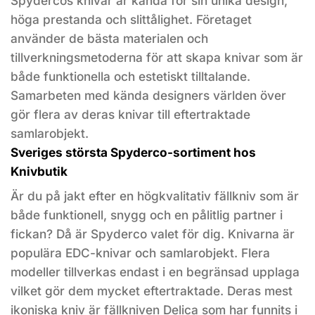
Spydercos knivar är kända för sin unika design,
höga prestanda och slittålighet. Företaget
använder de bästa materialen och
tillverkningsmetoderna för att skapa knivar som är
både funktionella och estetiskt tilltalande.
Samarbeten med kända designers världen över
gör flera av deras knivar till eftertraktade
samlarobjekt.
Sveriges största Spyderco-sortiment hos
Knivbutik
Är du på jakt efter en högkvalitativ fällkniv som är
både funktionell, snygg och en pålitlig partner i
fickan? Då är Spyderco valet för dig. Knivarna är
populära EDC-knivar och samlarobjekt. Flera
modeller tillverkas endast i en begränsad upplaga
vilket gör dem mycket eftertraktade. Deras mest
ikoniska kniv är fällkniven Delica som har funnits i