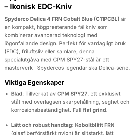
– Ikonisk EDC-Kniv
Spyderco Delica 4 FRN Cobalt Blue (C11PCBL)
är
en kompakt, högpresterande fällkniv som
kombinerar avancerad teknologi med
iögonfallande design. Perfekt för vardagligt bruk
(EDC), friluftsliv eller samlare, denna
specialutgåva med CPM SPY27-stål är ett
mästerverk i Spydercos legendariska Delica-serie.
Viktiga Egenskaper
Blad
: Tillverkat av
CPM SPY27
, ett exklusivt
stål med överlägsen skärpehållning, seghet och
korrosionsbeständighet.
Full flat grind
.
Lätt och robust handtag
:
Koboltblått FRN
(glasfiberförstärkt nylon) är slitstarkt, lätt