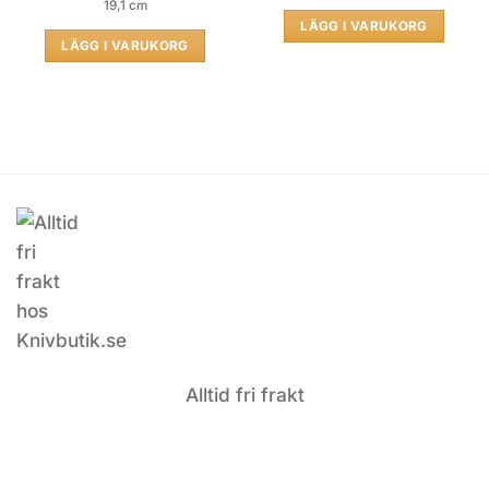
19,1 cm
LÄGG I VARUKORG
LÄGG I VARUKORG
rrent
ice
999.00 kr.
Alltid fri frakt