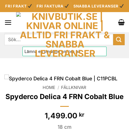
Skip
FRI FRAKT
FRI FAKTURA
SNABBA LEVERANSER
to
content
Sök
efter:
HOME
/
FÄLLKNIVAR
Spyderco Delica 4 FRN Cobalt Blue
1,499.00
kr
18 cm