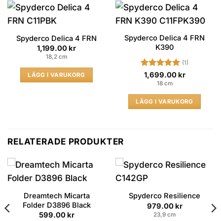
Spyderco Delica 4 FRN
Spyderco Delica 4 FRN
K390
1,199.00
kr
18,2 cm
(1)
Betygsatt
5
1,699.00
kr
LÄGG I VARUKORG
av 5
18 cm
LÄGG I VARUKORG
RELATERADE PRODUKTER
Dreamtech Micarta
Spyderco Resilience
Folder D3896 Black
979.00
kr
599.00
kr
23,9 cm