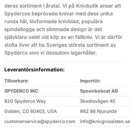
deras sortiment i åratal. Vi på Knivbutik anser att
Spydercos beprövade knivar med dess unika
runda hål, lövformade knivblad, populära
spindellogga och slimmade design är det
självklara valet vid köp av en fällkniv. Vi är därför
stolta över att ha Sveriges största sortiment av
Spyderco som vi dessutom lagerhåller.
Leverantörsinformation:
Tillverkare:
Importör:
SPYDERCO INC
Spoonbobcat AB
820 Spyderco Way
Skedlovägen 40
Golden, CO 80403, USA
862 96 Njurunda
customerservice@spyderco.com
info@knivgrossisten.se