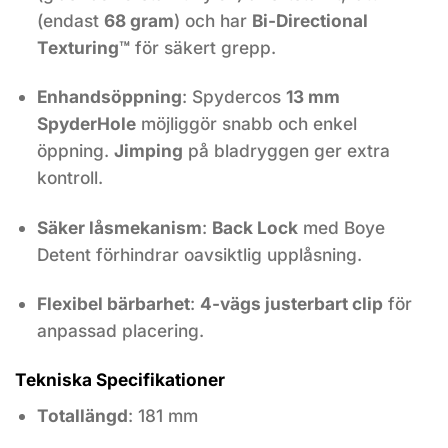
(endast
68 gram
) och har
Bi-Directional
Texturing™
för säkert grepp.
Enhandsöppning
: Spydercos
13 mm
SpyderHole
möjliggör snabb och enkel
öppning.
Jimping
på bladryggen ger extra
kontroll.
Säker låsmekanism
:
Back Lock
med Boye
Detent förhindrar oavsiktlig upplåsning.
Flexibel bärbarhet
:
4-vägs justerbart clip
för
anpassad placering.
Tekniska Specifikationer
Totallängd
: 181 mm