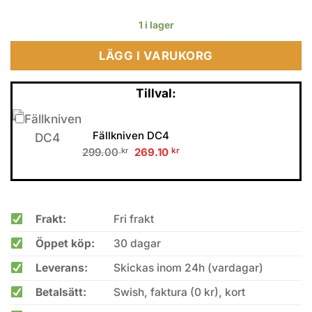
1 i lager
LÄGG I VARUKORG
Tillval:
Fällkniven DC4
Original
Current
299.00
kr
269.10
kr
price
price
was:
is:
299.00 kr.
269.10 kr.
Frakt:
Fri frakt
Öppet köp:
30 dagar
Leverans:
Skickas inom 24h (vardagar)
Betalsätt:
Swish, faktura (0 kr), kort