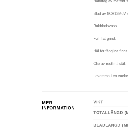
Handtag av rostfritt s
Blad av 8CR13MoV-ros
Rakbladsvass.
Full flat grind.
Hål för fånglina finns
Clip av rostfritt stål.
Levereras i en vacke
VIKT
MER
INFORMATION
TOTALLÄNGD (
BLADLÄNGD (M