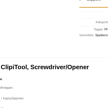
Kategori
Taggar:
F
Varumärke:
Spyderco
ClipiTool, Screwdriver/Opener
v.
elknippan.
l / kapsylöppnare.