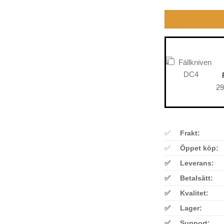
29
✅
Frakt:
✅
Öppet köp:
✅
Leverans:
✅
Betalsätt:
✅
Kvalitet:
✅
Lager:
✅
Support: