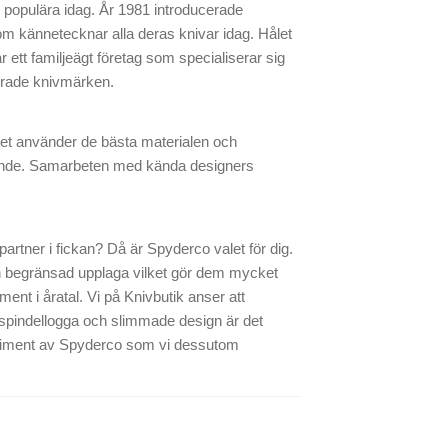
t populära idag. År 1981 introducerade
om kännetecknar alla deras knivar idag. Hålet
 ett familjeägt företag som specialiserar sig
kterade knivmärken.
aget använder de bästa materialen och
talande. Samarbeten med kända designers
 partner i fickan? Då är Spyderco valet för dig.
en begränsad upplaga vilket gör dem mycket
ment i åratal. Vi på Knivbutik anser att
spindellogga och slimmade design är det
 sortiment av Spyderco som vi dessutom