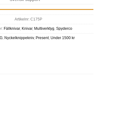
Artikelnr:
C175P
er:
Fällknivar
,
Knivar
,
Multiverktyg
,
Spyderco
FG
,
Nyckelknippekniv
,
Present
,
Under 1500 kr