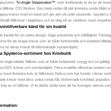
slipsystem,
Tri-Angle Sharpmaker™
, som fortfarande är ett av de mes
a fällkniv, C01 Worker. Den hade redan då det ikoniska runda hålet s
 öppna kniven med en hand och ger den ett unikt utseende. Spyderco är
amförallt fällknivar i toppklass och är idag ett av världens mest respe
nivtillverkare känd för sin kvalité
r kända för sin unika design, höga prestanda och slittålighet. Föret
erna för att skapa knivar som är både funktionella och estetiskt till
era av deras knivar till eftertraktade samlarobjekt.
ta Spyderco-sortiment hos Knivbutik
 en högkvalitativ fällkniv som är både funktionell, snygg och en pålitlig
ra EDC-knivar och samlarobjekt. Flera modeller tillverkas endast i 
s mest ikoniska kniv är fällkniven Delica som har funnits i deras sorti
de knivar med dess unika runda hål, lövformade knivblad, populära 
d köp av en fällkniv. Vi är därför stolta över att ha Sveriges största
ormation: