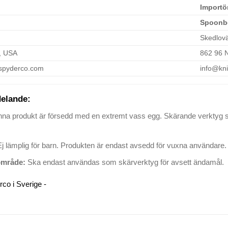
Importö
Spoonb
Skedlov
, USA
862 96 
spyderco.com
info@kni
elande:
na produkt är försedd med en extremt vass egg. Skärande verktyg s
j lämplig för barn. Produkten är endast avsedd för vuxna användare.
mråde:
Ska endast användas som skärverktyg för avsett ändamål.