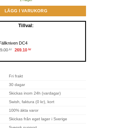
LÄGG I VARUKORG
Tillval:
Fällkniven DC4
Original
Current
9.00
kr
269.10
kr
price
price
was:
is:
299.00 kr.
269.10 kr.
Fri frakt
30 dagar
Skickas inom 24h (vardagar)
Swish, faktura (0 kr), kort
100% äkta varor
Skickas från eget lager i Sverige
Svensk support