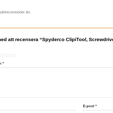
duktrecensioner än.
 med att recensera “Spyderco ClipiTool, Screwdri
on
*
E-post
*