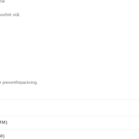
tål.
tfritt stål.
.
r presentförpackning.
MM)
M)