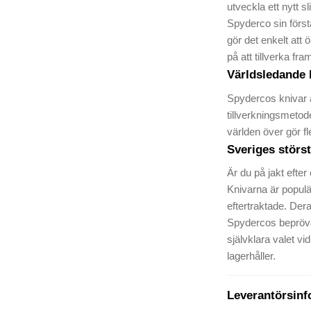
utveckla ett nytt 
Spyderco sin först
gör det enkelt att
på att tillverka fr
Världsledande k
Spydercos knivar ä
tillverkningsmetod
världen över gör fl
Sveriges störs
Är du på jakt efter
Knivarna är populä
eftertraktade. Dera
Spydercos bepröva
självklara valet vi
lagerhåller.
Leverantörsinf