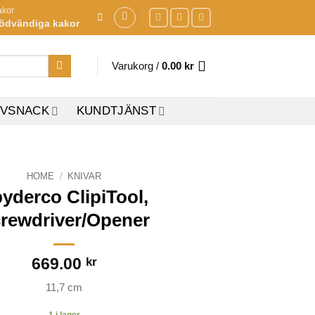
akor
ödvändiga kakor
Varukorg /
0.00
kr
IVSNACK
KUNDTJÄNST
HOME
/
KNIVAR
yderco ClipiTool,
rewdriver/Opener
669.00
kr
11,7 cm
1 i lager