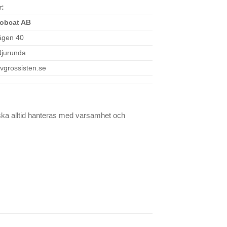
r:
obcat AB
ägen 40
Njurunda
vgrossisten.se
ka alltid hanteras med varsamhet och