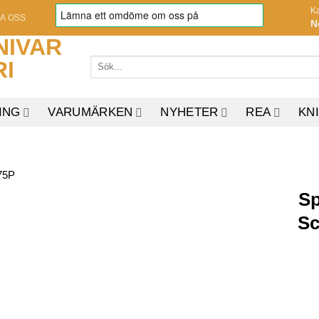
K
A OSS
N
Sök
efter:
ING
VARUMÄRKEN
NYHETER
REA
KN
Sp
Sc