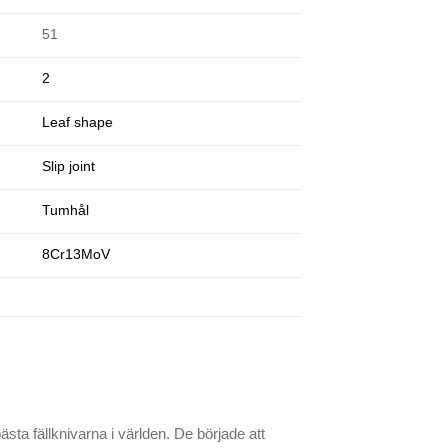
51
2
Leaf shape
Slip joint
Tumhål
8Cr13MoV
ta fällknivarna i världen. De började att