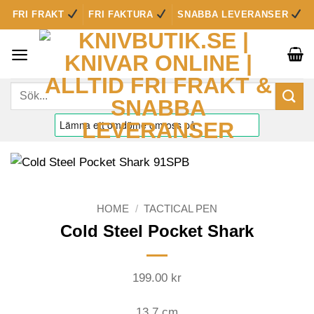
Skip
FRI FRAKT
FRI FAKTURA
SNABBA LEVERANSER
to
content
Sök
efter:
HOME
/
TACTICAL PEN
Cold Steel Pocket Shark
199.00
kr
13,7 cm