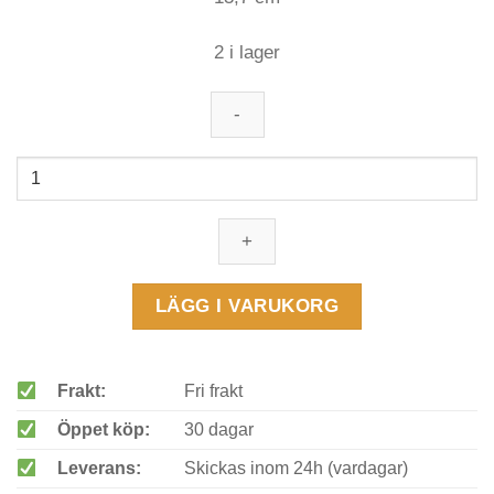
2 i lager
Cold
Steel
Pocket
Shark
mängd
LÄGG I VARUKORG
Frakt:
Fri frakt
Öppet köp:
30 dagar
Leverans:
Skickas inom 24h (vardagar)