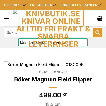
Skip
FRI FRAKT
FRI FAKTURA
SNABBA LEVERANSER
to
content
Sök
efter:
HOME
/
KNIVAR
Böker Magnum Field Flipper
499.00
kr
18,3 cm