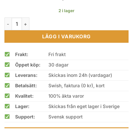
2 i lager
Böker Magnum Field Flipper mängd
LÄGG I VARUKORG
Frakt:
Fri frakt
Öppet köp:
30 dagar
Leverans:
Skickas inom 24h (vardagar)
Betalsätt:
Swish, faktura (0 kr), kort
Kvalitet:
100% äkta varor
Lager:
Skickas från eget lager i Sverige
Support:
Svensk support