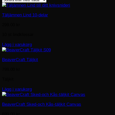
popularity
Täljämnen Lind 10-delar
299.00
kr
10 st lindklossar
Lägg i varukorg
BeaverCraft Täljkit
799.00
kr
Täljkit
Lägg i varukorg
BeaverCraft Sked-och Kås-täljkit Canvas
699.00
kr