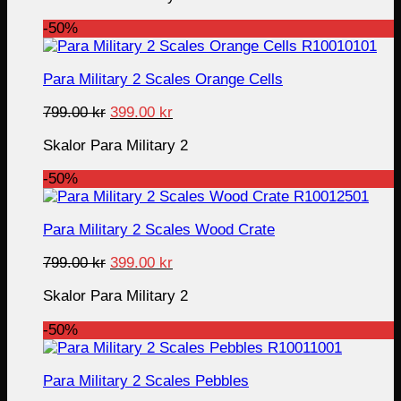
799.00 kr.
399.00 kr.
-50%
Para Military 2 Scales Orange Cells
Original
Current
799.00
kr
399.00
kr
price
price
Skalor Para Military 2
was:
is:
799.00 kr.
399.00 kr.
-50%
Para Military 2 Scales Wood Crate
Original
Current
799.00
kr
399.00
kr
price
price
Skalor Para Military 2
was:
is:
799.00 kr.
399.00 kr.
-50%
Para Military 2 Scales Pebbles