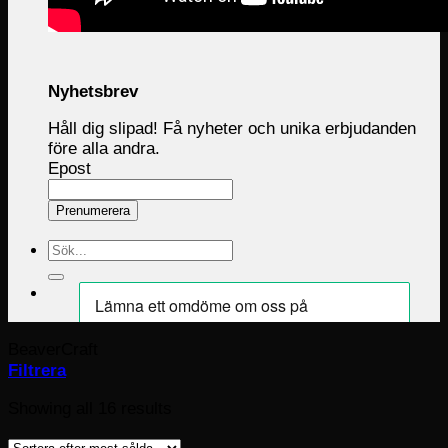
Nyhetsbrev
Håll dig slipad! Få nyheter och unika erbjudanden
före alla andra.
Epost
Prenumerera
Sök
efter:
BeaverCraft
Filtrera
Sorted
Showing all 16 results
by