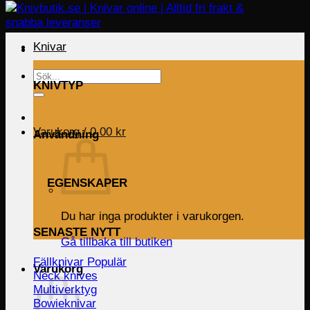
Knivar
Sök
KNIVTYP
efter:
Varukorg /
0.00
kr
Användning
EGENSKAPER
Du har inga produkter i varukorgen.
SENASTE NYTT
Gå tillbaka till butiken
Fällknivar
Varukorg
Neck knives
Multiverktyg
Bowieknivar