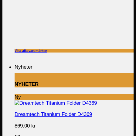
Visa alla varumärken
Nyheter
NYHETER
Ny
Dreamtech Titanium Folder D4369
869.00
kr