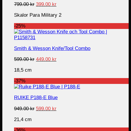
Original
Current
799.00
kr
399.00
kr
price
price
Skalor Para Military 2
was:
is:
799.00 kr.
399.00 kr.
-25%
Smith & Wesson Knife/Tool Combo
Original
Current
599.00
kr
449.00
kr
price
price
18,5 cm
was:
is:
599.00 kr.
449.00 kr.
-37%
RUIKE P188-E Blue
Original
Current
949.00
kr
599.00
kr
price
price
21,4 cm
was:
is:
949.00 kr.
599.00 kr.
-36%