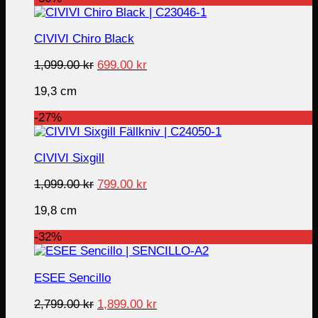
CIVIVI Chiro Black
Original
Current
1,099.00
kr
699.00
kr
price
price
19,3 cm
was:
is:
1,099.00 kr.
699.00 kr.
-27%
CIVIVI Sixgill
Original
Current
1,099.00
kr
799.00
kr
price
price
19,8 cm
was:
is:
1,099.00 kr.
799.00 kr.
-32%
ESEE Sencillo
Original
Current
2,799.00
kr
1,899.00
kr
price
price