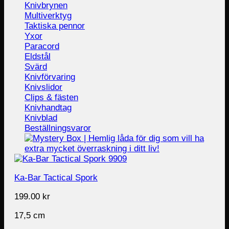
Knivbrynen
Multiverktyg
Taktiska pennor
Yxor
Paracord
Eldstål
Svärd
Knivförvaring
Knivslidor
Clips & fästen
Knivhandtag
Knivblad
Beställningsvaror
Ka-Bar Tactical Spork
199.00
kr
17,5 cm