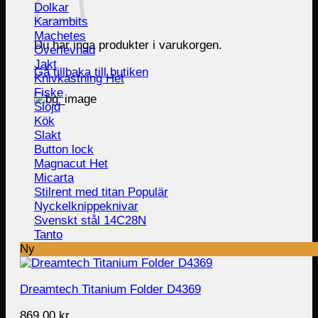
Dolkar
Karambits
Machetes
Du har inga produkter i varukorgen.
Överlevnad
Jakt
Gå tillbaka till butiken
Knivkastning
Fiske
Slöjd
Kök
Slakt
Button lock
Magnacut
Micarta
Stilrent med titan
Nyckelknippeknivar
Svenskt stål 14C28N
Tanto
Ny
Dreamtech Titanium Folder D4369
869.00
kr