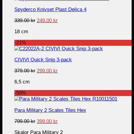
Spyderco Knivset Plast Delica 4
Original
Current
339.00
kr
249.00
kr
price
price
18 cm
was:
is:
339.00 kr.
249.00 kr.
-21%
CIVIVI Quick Snip 3-pack
Original
Current
379.00
kr
299.00
kr
price
price
6,5 cm
was:
is:
379.00 kr.
299.00 kr.
-50%
Para Military 2 Scales Tiles Hex
Original
Current
799.00
kr
399.00
kr
price
price
Skalor Para Military 2
was:
is: