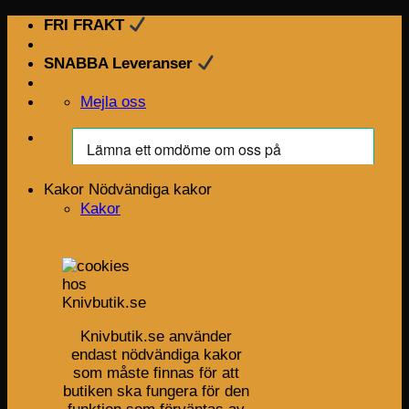
Skip
FRI FRAKT
to
content
SNABBA Leveranser
Mejla oss
Kakor
Nödvändiga kakor
Kakor
Knivbutik.se använder
endast nödvändiga kakor
som måste finnas för att
butiken ska fungera för den