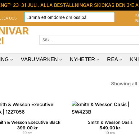
GT: 23-31 JULI. ALLA BESTÄLLNINGAR SKICKAS DEN 3:E 
K
EJLA OSS
N
Sök
efter:
ING
VARUMÄRKEN
NYHETER
REA
KN
Showing all 
ith & Wesson Executive Black
Smith & Wesson Oasis
399.00
kr
549.00
kr
20 cm
19 cm