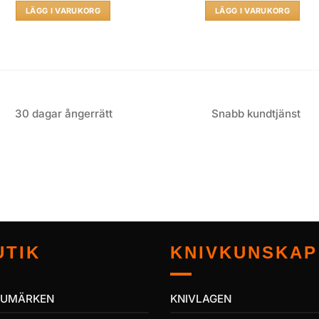
LÄGG I VARUKORG
LÄGG I VARUKORG
30 dagar ångerrätt
Snabb kundtjänst
UTIK
KNIVKUNSKAP
RUMÄRKEN
KNIVLAGEN