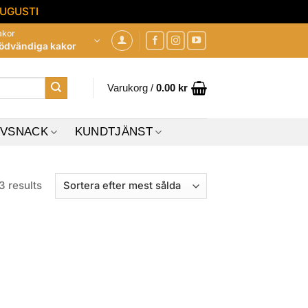
AUGUSTI
Avvisa
akor
ödvändiga kakor
Varukorg /
0.00
kr
IVSNACK
KUNDTJÄNST
Sorted
3 results
by
popularity