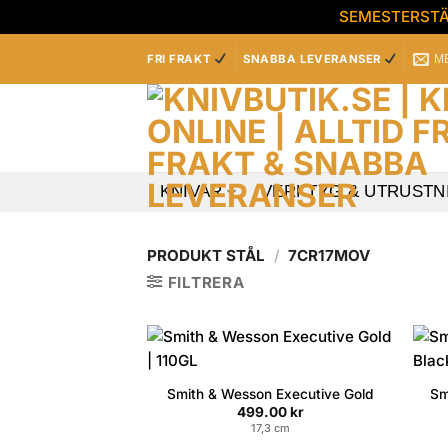
SEMESTERSTÄN
Skip
M
FRI FRAKT
SNABBA LEVERANSER
to
content
KNIVAR
VERKTYG & UTRUSTN
PRODUKT STÅL
/
7CR17MOV
FILTRERA
Smith & Wesson Executive Gold
Sm
499.00
kr
17,3 cm