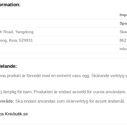
ormation:
Imp
Spo
th Road, Yangdong
Ske
ong, Kina, 529931
862
inf
elande:
na produkt är försedd med en extremt vass egg. Skärande verktyg s
j lämplig för barn. Produkten är endast avsedd för vuxna användare.
mråde:
Ska endast användas som skärverktyg för avsett ändamål.