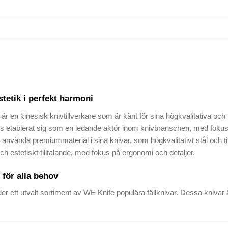
tetik i perfekt harmoni
 är en kinesisk knivtillverkare som är känt för sina högkvalitativa oc
 etablerat sig som en ledande aktör inom knivbranschen, med fokus 
t använda premiummaterial i sina knivar, som högkvalitativt stål och ti
ch estetiskt tilltalande, med fokus på ergonomi och detaljer.
för alla behov
der ett utvalt sortiment av WE Knife populära fällknivar. Dessa kniva