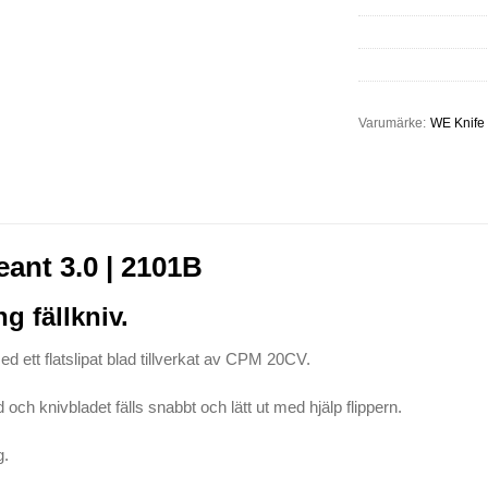
Varumärke:
WE Knife
ant 3.0 | 2101B
g fällkniv.
ed ett flatslipat blad tillverkat av CPM 20CV.
 och knivbladet fälls snabbt och lätt ut med hjälp flippern.
g.