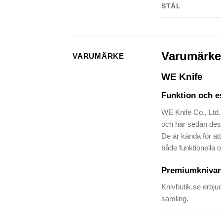
STÅL
Varumärke
VARUMÄRKE
WE Knife
Funktion och es
WE Knife Co., Ltd.
och har sedan dess
De är kända för at
både funktionella o
Premiumknivar 
Knivbutik.se erbju
samling.