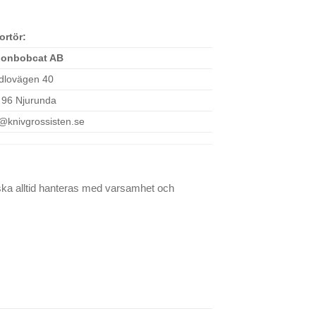
ortör:
onbobcat AB
dlovägen 40
 96 Njurunda
o@knivgrossisten.se
ka alltid hanteras med varsamhet och