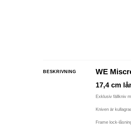
WE Miscre
BESKRIVNING
17,4 cm lån
Exklusiv fällkniv m
Kniven är kullagrad
Frame lock-låsnin