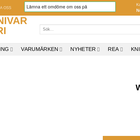
K
A OSS
N
Sök
efter:
ING
VARUMÄRKEN
NYHETER
REA
KN
W