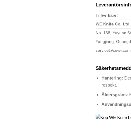
Leverantörsinf
Tillverkare:
WE Knife Co. Ltd.
No. 138, Yuyuan 6
Yangjiang, Guangd
service@civivi.com
Säkerhetsmedd
Hantering:
Den
respekt.
Åldersgräns:
E
Användningso