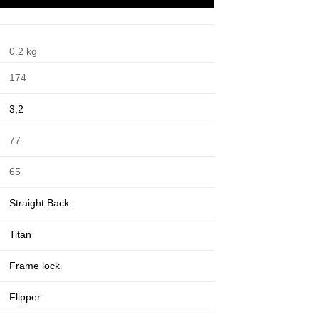
0.2 kg
174
3,2
77
65
Straight Back
Titan
Frame lock
Flipper