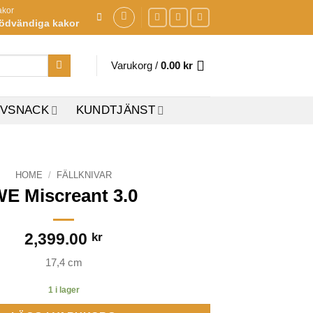
akor
ödvändiga kakor
Varukorg /
0.00
kr
IVSNACK
KUNDTJÄNST
HOME
/
FÄLLKNIVAR
E Miscreant 3.0
2,399.00
kr
17,4 cm
1 i lager