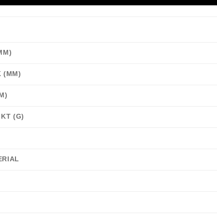
MM)
 (MM)
M)
KT (G)
RIAL