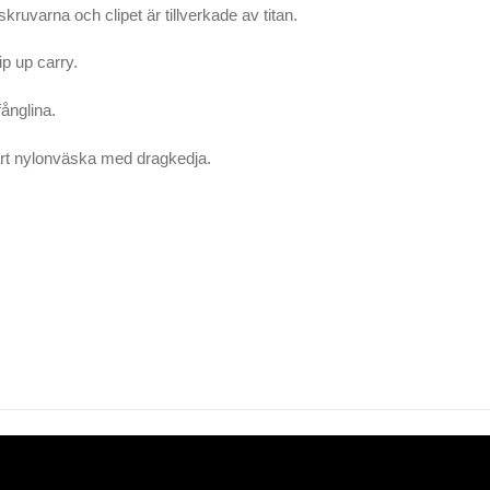
ruvarna och clipet är tillverkade av titan.
ip up carry.
fånglina.
art nylonväska med dragkedja.