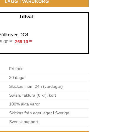
LÄGG I VARUKORG
Tillval:
Fällkniven DC4
Original
Current
9.00
kr
269.10
kr
price
price
was:
is:
299.00 kr.
269.10 kr.
Fri frakt
30 dagar
Skickas inom 24h (vardagar)
Swish, faktura (0 kr), kort
100% äkta varor
Skickas från eget lager i Sverige
Svensk support