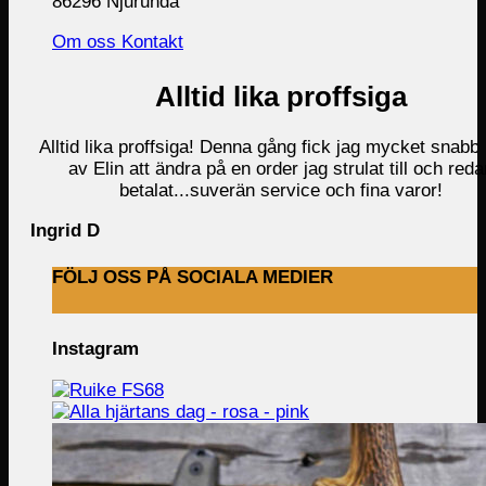
86296 Njurunda
Om oss
Kontakt
Alltid lika proffsiga
Alltid lika proffsiga! Denna gång fick jag mycket snabb 
av Elin att ändra på en order jag strulat till och reda
betalat...suverän service och fina varor!
Ingrid D
FÖLJ OSS PÅ SOCIALA MEDIER
Instagram