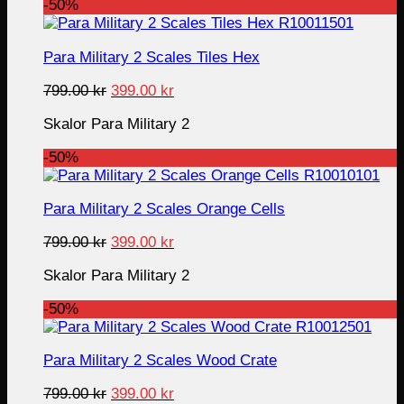
-50%
Para Military 2 Scales Tiles Hex
Original
Current
799.00
kr
399.00
kr
price
price
Skalor Para Military 2
was:
is:
799.00 kr.
399.00 kr.
-50%
Para Military 2 Scales Orange Cells
Original
Current
799.00
kr
399.00
kr
price
price
Skalor Para Military 2
was:
is:
799.00 kr.
399.00 kr.
-50%
Para Military 2 Scales Wood Crate
Original
Current
799.00
kr
399.00
kr