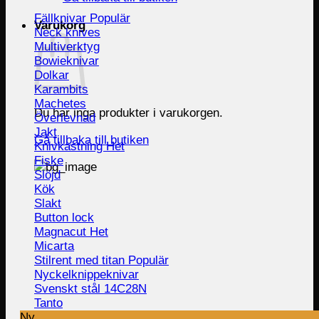
Fällknivar
Varukorg
Neck knives
Multiverktyg
Bowieknivar
Dolkar
Karambits
Machetes
Du har inga produkter i varukorgen.
Överlevnad
Jakt
Gå tillbaka till butiken
Knivkastning
Fiske
Slöjd
Kök
Slakt
Button lock
Magnacut
Micarta
Stilrent med titan
Nyckelknippeknivar
Svenskt stål 14C28N
Tanto
Ny