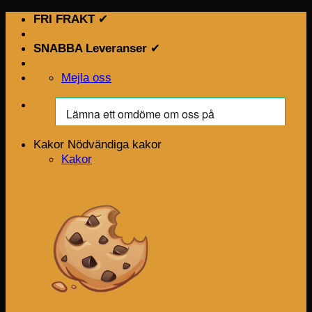
Skip
FRI FRAKT
✔
to
content
SNABBA Leveranser
✔
Mejla oss
Kakor
Nödvändiga kakor
Kakor