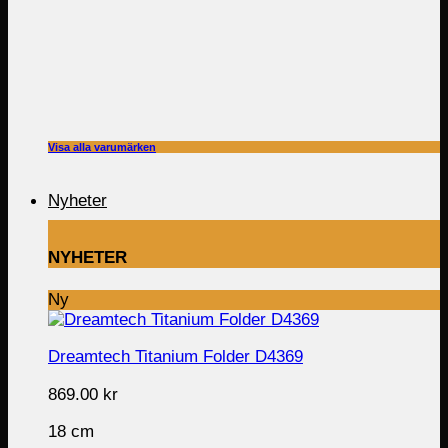
Visa alla varumärken
Nyheter
NYHETER
Ny
Dreamtech Titanium Folder D4369
869.00
kr
18 cm