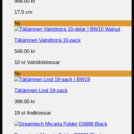
999.00
kr
17,5 cm
Ny
Täljämnen Valnötsträ 10-pack
549.00
kr
10 st Valnötsklossar
Ny
Täljämnen Lind 19-pack
399.00
kr
19 st lindklossar