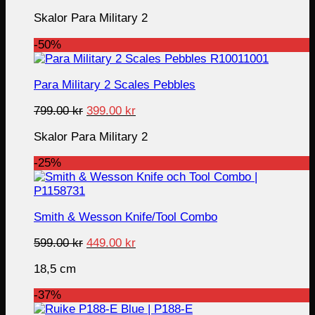
price
price
Skalor Para Military 2
was:
is:
799.00 kr.
399.00 kr.
-50%
Para Military 2 Scales Pebbles
Original
Current
799.00
kr
399.00
kr
price
price
Skalor Para Military 2
was:
is:
799.00 kr.
399.00 kr.
-25%
Smith & Wesson Knife/Tool Combo
Original
Current
599.00
kr
449.00
kr
price
price
18,5 cm
was:
is:
599.00 kr.
449.00 kr.
-37%