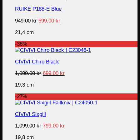
RUIKE P188-E Blue
Original
Current
949.00
kr
599.00
kr
price
price
21,4 cm
was:
is:
949.00 kr.
599.00 kr.
-36%
CIVIVI Chiro Black
Original
Current
1,099.00
kr
699.00
kr
price
price
19,3 cm
was:
is:
1,099.00 kr.
699.00 kr.
-27%
CIVIVI Sixgill
Original
Current
1,099.00
kr
799.00
kr
price
price
19,8 cm
was:
is: