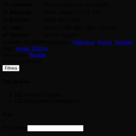
✅
Leverans:
Skickas inom 24h (vardagar)
✅
Betalsätt:
Swish, faktura (0 kr), kort
✅
Kvalitet:
100% äkta varor
✅
Lager:
Skickas från eget lager i Sverige
✅
Support:
Svensk support
Artikelnr:
B2108A4
Kategorier:
Fällknivar
,
Knivar
,
Tenable
Tagg:
Under 1500 kr
Varumärke:
Tenable
Filtrera produkter
Filtrera
Typ av kniv
585
Fällkniv
Fällkniv
222
Fastbladare
Fastbladare
Pris
Price filter