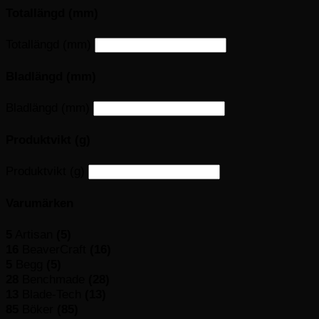
Totallängd (mm)
Totallängd (mm)
Bladlängd (mm)
Bladlängd (mm)
Produktvikt (g)
Produktvikt (g)
Varumärken
5
Artisan
(5)
16
BeaverCraft
(16)
5
Begg
(5)
28
Benchmade
(28)
13
Blade-Tech
(13)
85
Böker
(85)