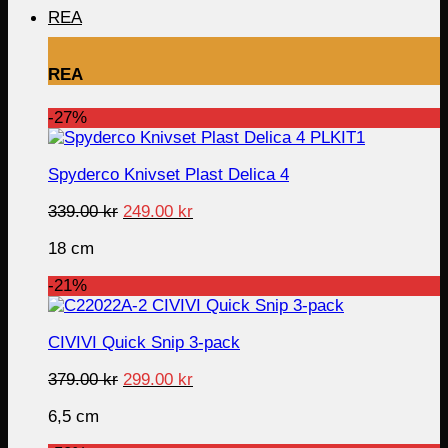
REA
REA
-27%
Spyderco Knivset Plast Delica 4
Original
Current
339.00
kr
249.00
kr
price
price
18 cm
was:
is:
339.00 kr.
249.00 kr.
-21%
CIVIVI Quick Snip 3-pack
Original
Current
379.00
kr
299.00
kr
price
price
6,5 cm
was:
is:
379.00 kr.
299.00 kr.