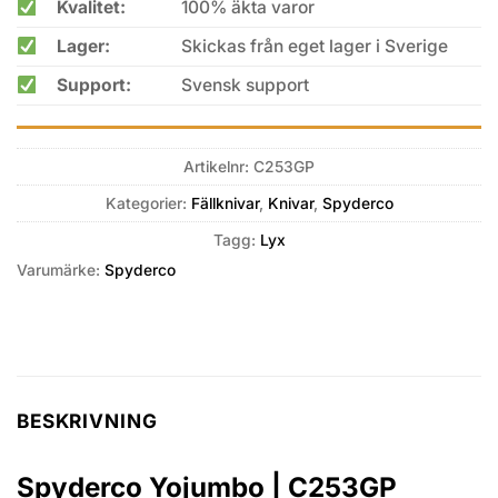
Kvalitet:
100% äkta varor
Lager:
Skickas från eget lager i Sverige
Support:
Svensk support
Artikelnr:
C253GP
Kategorier:
Fällknivar
,
Knivar
,
Spyderco
Tagg:
Lyx
Varumärke:
Spyderco
BESKRIVNING
Spyderco Yojumbo | C253GP