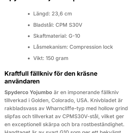
Längd: 23,6 cm
Bladstål: CPM S30V
Skaftmaterial: G-10
Låsmekanism: Compression lock
Vikt: 150 gram
Kraftfull fällkniv för den kräsne
användaren
Spyderco Yojumbo
är en imponerande fällkniv
tillverkad i Golden, Colorado, USA. Knivbladet är
rakbladsvass av Wharncliffe-typ med hollow grind
slipfas och tillverkat av CPMS30V-stål, vilket ger
en exceptionell skärpa och bra rostbeständighet.
Handtaget är av svart G10 som ger ett bekvämt