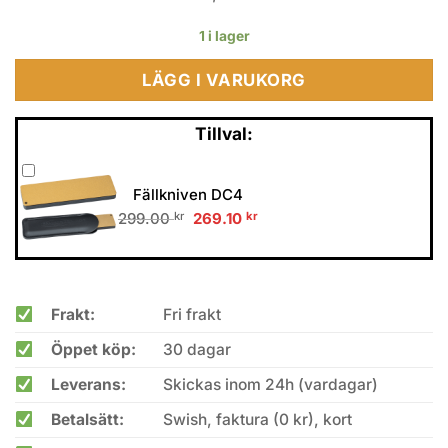
1 i lager
LÄGG I VARUKORG
Tillval:
Fällkniven DC4
Original
Current
299.00
kr
269.10
kr
price
price
was:
is:
299.00 kr.
269.10 kr.
Frakt:
Fri frakt
Öppet köp:
30 dagar
Leverans:
Skickas inom 24h (vardagar)
Betalsätt:
Swish, faktura (0 kr), kort