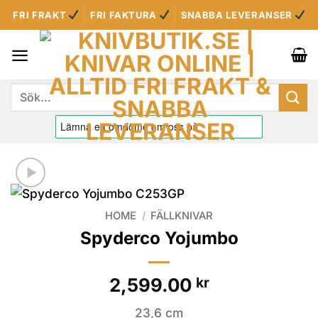
Skip
FRI FRAKT
FRI FAKTURA
SNABBA LEVERANSER
to
content
Sök
efter:
HOME
/
FÄLLKNIVAR
Spyderco Yojumbo
2,599.00
kr
23,6 cm