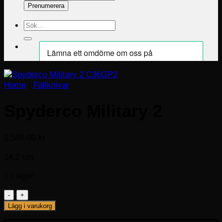
Prenumerera
Sök
efter:
Home
/
Fällknivar
Spyderco Military 2
2,549.00
kr
24,2 cm
1 i lager
Spyderco
Military
Lägg i varukorg
2