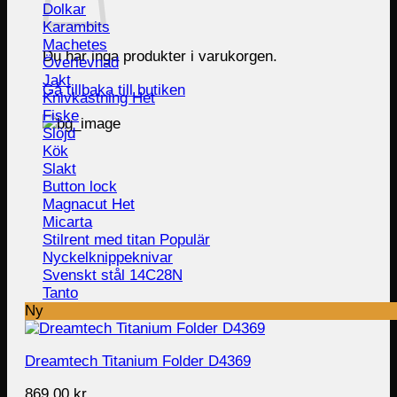
Dolkar
Karambits
Machetes
Du har inga produkter i varukorgen.
Överlevnad
Jakt
Gå tillbaka till butiken
Knivkastning
Fiske
Slöjd
Kök
Slakt
Button lock
Magnacut
Micarta
Stilrent med titan
Nyckelknippeknivar
Svenskt stål 14C28N
Tanto
Ny
Dreamtech Titanium Folder D4369
869.00
kr