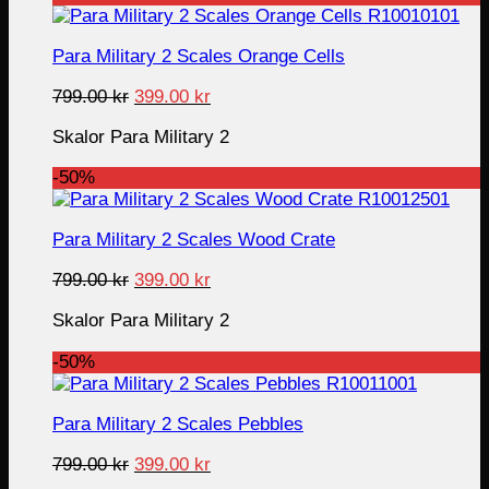
Para Military 2 Scales Orange Cells
Original
Current
799.00
kr
399.00
kr
price
price
Skalor Para Military 2
was:
is:
799.00 kr.
399.00 kr.
-50%
Para Military 2 Scales Wood Crate
Original
Current
799.00
kr
399.00
kr
price
price
Skalor Para Military 2
was:
is:
799.00 kr.
399.00 kr.
-50%
Para Military 2 Scales Pebbles
Original
Current
799.00
kr
399.00
kr
price
price