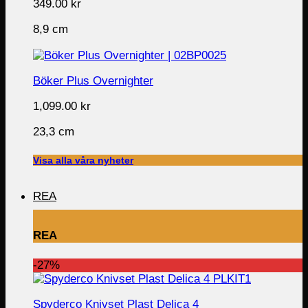
349.00
kr
8,9 cm
Böker Plus Overnighter
1,099.00
kr
23,3 cm
Visa alla våra nyheter
REA
REA
-27%
Spyderco Knivset Plast Delica 4