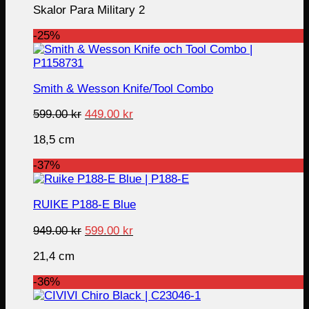
Skalor Para Military 2
was:
is:
799.00 kr.
399.00 kr.
-25%
Smith & Wesson Knife/Tool Combo
Original
Current
599.00
kr
449.00
kr
price
price
18,5 cm
was:
is:
599.00 kr.
449.00 kr.
-37%
RUIKE P188-E Blue
Original
Current
949.00
kr
599.00
kr
price
price
21,4 cm
was:
is:
949.00 kr.
599.00 kr.
-36%