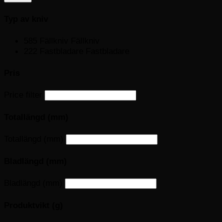
Typ av kniv
585
Fällkniv
Fällkniv
222
Fastbladare
Fastbladare
Pris
Price filter
Totallängd (mm)
Totallängd (mm)
Bladlängd (mm)
Bladlängd (mm)
Produktvikt (g)