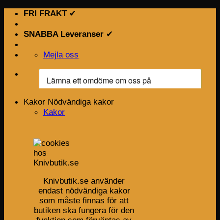
Skip
FRI FRAKT
✔
to
content
SNABBA Leveranser
✔
Mejla oss
Kakor
Nödvändiga kakor
Kakor
Knivbutik.se använder
endast nödvändiga kakor
som måste finnas för att
butiken ska fungera för den