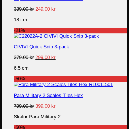
Original
Current
339.00
kr
249.00
kr
price
price
18 cm
was:
is:
339.00 kr.
249.00 kr.
-21%
CIVIVI Quick Snip 3-pack
Original
Current
379.00
kr
299.00
kr
price
price
6,5 cm
was:
is:
379.00 kr.
299.00 kr.
-50%
Para Military 2 Scales Tiles Hex
Original
Current
799.00
kr
399.00
kr
price
price
Skalor Para Military 2
was:
is:
799.00 kr.
399.00 kr.
-50%