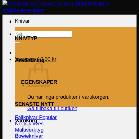
Knivar
Sök
KNIVTYP
efter:
Varukorg /
0.00
kr
Användning
EGENSKAPER
Du har inga produkter i varukorgen.
SENASTE NYTT
Gå tillbaka till butiken
Fällknivar
Varukorg
Neck knives
Multiverktyg
Bowieknivar