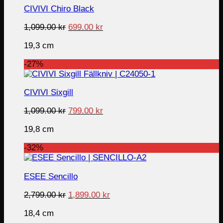
CIVIVI Chiro Black
Original
Current
1,099.00
kr
699.00
kr
price
price
19,3 cm
was:
is:
1,099.00 kr.
699.00 kr.
-27%
CIVIVI Sixgill
Original
Current
1,099.00
kr
799.00
kr
price
price
19,8 cm
was:
is:
1,099.00 kr.
799.00 kr.
-32%
ESEE Sencillo
Original
Current
2,799.00
kr
1,899.00
kr
price
price
18,4 cm
was:
is: