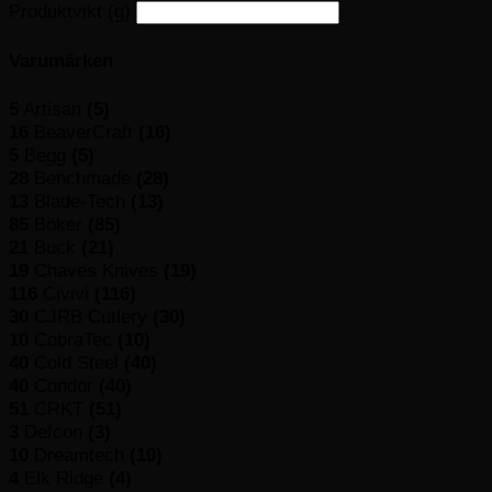
Produktvikt (g)
Varumärken
5
Artisan
(5)
16
BeaverCraft
(16)
5
Begg
(5)
28
Benchmade
(28)
13
Blade-Tech
(13)
85
Böker
(85)
21
Buck
(21)
19
Chaves Knives
(19)
116
Civivi
(116)
30
CJRB Cutlery
(30)
10
CobraTec
(10)
40
Cold Steel
(40)
40
Condor
(40)
51
CRKT
(51)
3
Defcon
(3)
10
Dreamtech
(10)
4
Elk Ridge
(4)