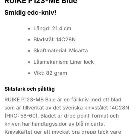
RUIKE P123-ME Blue
Smidig edc-kniv!
Längd: 21,4 cm
Bladstål: 14C28N
Skaftmaterial: Micarta
Låsmekanism: Liner lock
Vikt: 82 gram
Slitstark och pålitlig
RUIKE P123-MB Blue är en fällkniv med ett blad
som är tillverkat av det svenska knivstålet 14C28N
(HRC: 58-60). Bladet är drop point-format och
kniven har handtagssidor av blå micarta.
Knivskaftet ger ett mycket bra grepp tack vare