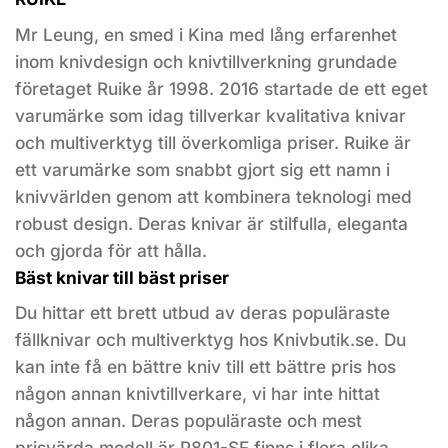
Mr Leung, en smed i Kina med lång erfarenhet
inom knivdesign och knivtillverkning grundade
företaget Ruike år 1998. 2016 startade de ett eget
varumärke som idag tillverkar kvalitativa knivar
och multiverktyg till överkomliga priser. Ruike är
ett varumärke som snabbt gjort sig ett namn i
knivvärlden genom att kombinera teknologi med
robust design. Deras knivar är stilfulla, eleganta
och gjorda för att hålla.
Bäst knivar till bäst priser
Du hittar ett brett utbud av deras populäraste
fällknivar och multiverktyg hos Knivbutik.se. Du
kan inte få en bättre kniv till ett bättre pris hos
någon annan knivtillverkare, vi har inte hittat
någon annan. Deras populäraste och mest
prisvärda modell är P801-SF finns i flera olika