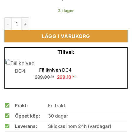
2 i lager
RUIKE P123-ME Blue mängd
LÄGG I VARUKORG
Tillval:
Fällkniven DC4
Original
Current
299.00
kr
269.10
kr
price
price
was:
is:
299.00 kr.
269.10 kr.
Frakt:
Fri frakt
Öppet köp:
30 dagar
Leverans:
Skickas inom 24h (vardagar)