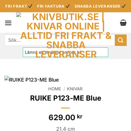
Skip
FRI FRAKT
FRI FAKTURA
SNABBA LEVERANSER
to
content
Sök
efter:
HOME
/
KNIVAR
RUIKE P123-ME Blue
629.00
kr
21,4 cm