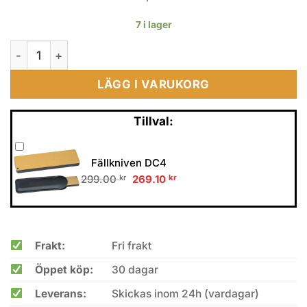
7 i lager
Cold Steel Ti-Lite 4" Zytel mängd
LÄGG I VARUKORG
Tillval:
Fällkniven DC4
Original
Current
299.00
kr
269.10
kr
price
price
was:
is:
299.00 kr.
269.10 kr.
Frakt:
Fri frakt
Öppet köp:
30 dagar
Leverans:
Skickas inom 24h (vardagar)