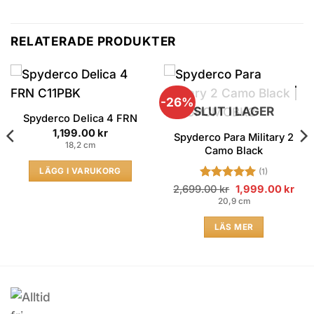
RELATERADE PRODUKTER
-26%
SLUT I LAGER
Spyderco Delica 4 FRN
1,199.00
kr
Spyderco Para Military 2
18,2 cm
Camo Black
LÄGG I VARUKORG
(1)
Betygsatt
Original
5
Cur
2,699.00
kr
1,999.00
kr
price
pric
av 5
20,9 cm
was:
is:
2,699.00 kr.
1,99
LÄS MER