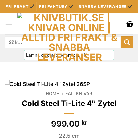
Skip
FRI FRAKT
FRI FAKTURA
SNABBA LEVERANSER
to
content
Sök
efter:
HOME
/
FÄLLKNIVAR
Cold Steel Ti-Lite 4″ Zytel
999.00
kr
22,5 cm