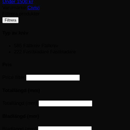
Under 1500 kr
Varumärke:
Civivi
Filtrera produkter
Filtrera
Typ av kniv
585
Fällkniv
Fällkniv
222
Fastbladare
Fastbladare
Pris
Price filter
Totallängd (mm)
Totallängd (mm)
Bladlängd (mm)
Bladlängd (mm)