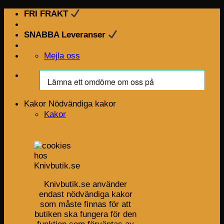
Skip
FRI FRAKT
to
content
SNABBA Leveranser
Mejla oss
Kakor
Nödvändiga kakor
Kakor
Knivbutik.se använder
endast nödvändiga kakor
som måste finnas för att
butiken ska fungera för den