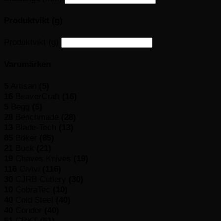
Produktvikt (g)
Produktvikt (g)
Varumärken
5
Artisan
(5)
16
BeaverCraft
(16)
5
Begg
(5)
28
Benchmade
(28)
13
Blade-Tech
(13)
85
Böker
(85)
21
Buck
(21)
19
Chaves Knives
(19)
116
Civivi
(116)
30
CJRB Cutlery
(30)
10
CobraTec
(10)
40
Cold Steel
(40)
40
Condor
(40)
51
CRKT
(51)