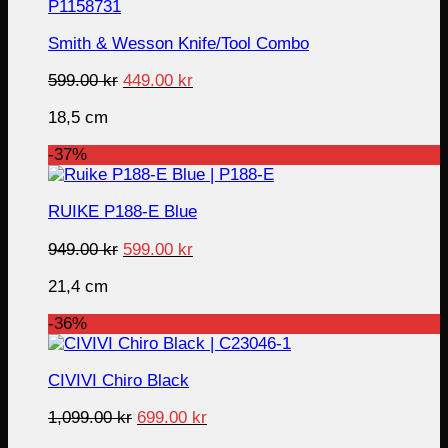
Smith & Wesson Knife/Tool Combo
Original
Current
599.00
kr
449.00
kr
price
price
18,5 cm
was:
is:
599.00 kr.
449.00 kr.
-37%
RUIKE P188-E Blue
Original
Current
949.00
kr
599.00
kr
price
price
21,4 cm
was:
is:
949.00 kr.
599.00 kr.
-36%
CIVIVI Chiro Black
Original
Current
1,099.00
kr
699.00
kr
price
price