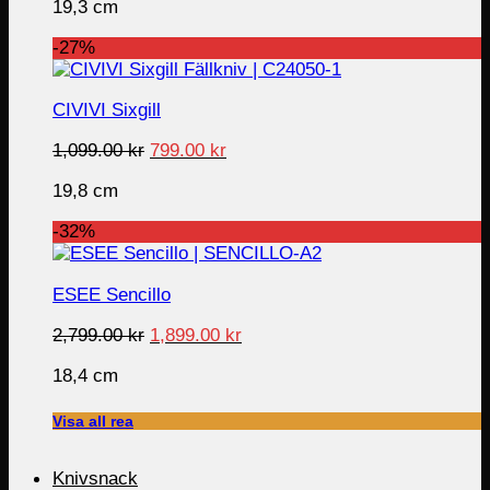
19,3 cm
was:
is:
1,099.00 kr.
699.00 kr.
-27%
CIVIVI Sixgill
Original
Current
1,099.00
kr
799.00
kr
price
price
19,8 cm
was:
is:
1,099.00 kr.
799.00 kr.
-32%
ESEE Sencillo
Original
Current
2,799.00
kr
1,899.00
kr
price
price
18,4 cm
was:
is:
2,799.00 kr.
1,899.00 kr.
Visa all rea
Knivsnack