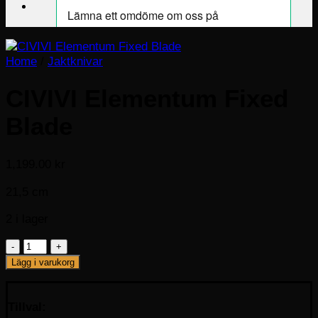
Home
/
Jaktknivar
CIVIVI Elementum Fixed
Blade
1,199.00
kr
21,5 cm
2 i lager
CIVIVI
Elementum
Lägg i varukorg
Fixed
Blade
mängd
Tillval: