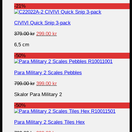
339.00 kr.
249.00 kr.
-21%
CIVIVI Quick Snip 3-pack
Original
Current
379.00
kr
299.00
kr
price
price
6,5 cm
was:
is:
379.00 kr.
299.00 kr.
-50%
Para Military 2 Scales Pebbles
Original
Current
799.00
kr
399.00
kr
price
price
Skalor Para Military 2
was:
is:
799.00 kr.
399.00 kr.
-50%
Para Military 2 Scales Tiles Hex