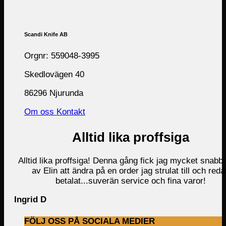
Scandi Knife AB
Orgnr: 559048-3995
Skedlovägen 40
86296 Njurunda
Om oss
Kontakt
Alltid lika proffsiga
Alltid lika proffsiga! Denna gång fick jag mycket snabb 
av Elin att ändra på en order jag strulat till och reda
betalat...suverän service och fina varor!
Ingrid D
FÖLJ OSS PÅ SOCIALA MEDIER