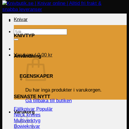
Knivar
Sök
KNIVTYP
efter:
Varukorg /
0.00
kr
Användning
EGENSKAPER
Du har inga produkter i varukorgen.
SENASTE NYTT
Gå tillbaka till butiken
Fällknivar
Varukorg
Neck knives
Multiverktyg
Bowieknivar