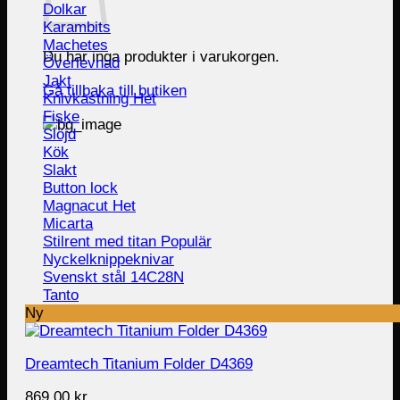
Dolkar
Karambits
Machetes
Du har inga produkter i varukorgen.
Överlevnad
Jakt
Gå tillbaka till butiken
Knivkastning
Fiske
Slöjd
Kök
Slakt
Button lock
Magnacut
Micarta
Stilrent med titan
Nyckelknippeknivar
Svenskt stål 14C28N
Tanto
Ny
Dreamtech Titanium Folder D4369
869.00
kr