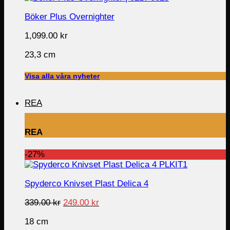
Böker Plus Overnighter
1,099.00
kr
23,3 cm
Visa alla våra nyheter
REA
REA
-27%
Spyderco Knivset Plast Delica 4
Original
Current
339.00
kr
249.00
kr
price
price
18 cm
was:
is: