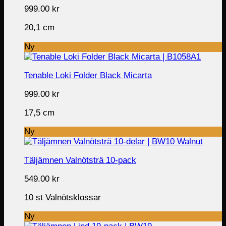
999.00
kr
20,1 cm
Ny
Tenable Loki Folder Black Micarta
999.00
kr
17,5 cm
Ny
Täljämnen Valnötsträ 10-pack
549.00
kr
10 st Valnötsklossar
Ny