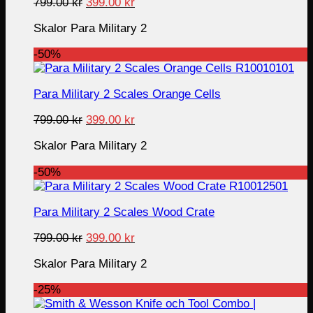
Original
Current
799.00
kr
399.00
kr
price
price
Skalor Para Military 2
was:
is:
799.00 kr.
399.00 kr.
-50%
Para Military 2 Scales Orange Cells
Original
Current
799.00
kr
399.00
kr
price
price
Skalor Para Military 2
was:
is:
799.00 kr.
399.00 kr.
-50%
Para Military 2 Scales Wood Crate
Original
Current
799.00
kr
399.00
kr
price
price
Skalor Para Military 2
was:
is:
799.00 kr.
399.00 kr.
-25%