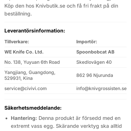
Köp den hos Knivbutik.se och få fri frakt på din
beställning.
Leverantörsinformation:
Tillverkare:
Importör:
WE Knife Co. Ltd.
Spoonbobcat AB
No. 138, Yuyuan 6th Road
Skedlovägen 40
Yangjiang, Guangdong,
862 96 Njurunda
529931, Kina
service@civivi.com
info@knivgrossisten.se
Säkerhetsmeddelande:
Hantering:
Denna produkt är försedd med en
extremt vass egg. Skärande verktyg ska alltid