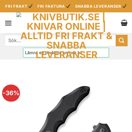
Skip
FRI FRAKT
FRI FAKTURA
SNABBA LEVERANSER
to
content
Sök
efter:
-36%