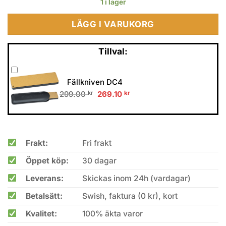
1 i lager
LÄGG I VARUKORG
Tillval:
Fällkniven DC4
Original
Current
299.00
kr
269.10
kr
price
price
was:
is:
299.00 kr.
269.10 kr.
Frakt:
Fri frakt
Öppet köp:
30 dagar
Leverans:
Skickas inom 24h (vardagar)
Betalsätt:
Swish, faktura (0 kr), kort
Kvalitet:
100% äkta varor