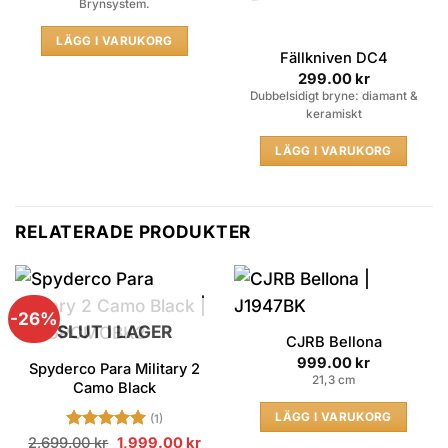
av 5
Brynsystem.
LÄGG I VARUKORG
Fällkniven DC4
299.00
kr
Dubbelsidigt bryne: diamant &
keramiskt
LÄGG I VARUKORG
RELATERADE PRODUKTER
-26%
SLUT I LAGER
CJRB Bellona
999.00
kr
Spyderco Para Military 2
21,3 cm
Camo Black
LÄGG I VARUKORG
(1)
Betygsatt
Original
5
Current
2,699.00
kr
1,999.00
kr