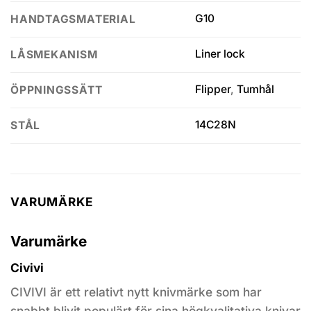
G10
HANDTAGSMATERIAL
Liner lock
LÅSMEKANISM
Flipper
,
Tumhål
ÖPPNINGSSÄTT
14C28N
STÅL
VARUMÄRKE
Varumärke
Civivi
CIVIVI är ett relativt nytt knivmärke som har
snabbt blivit populärt för sina högkvalitativa knivar