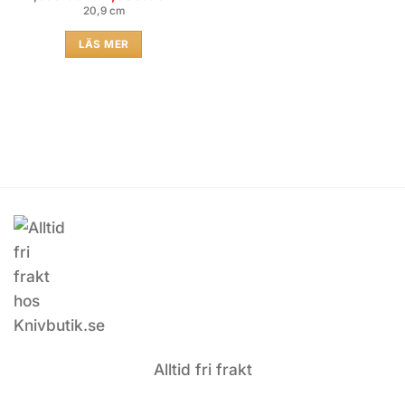
price
price
av 5
20,9 cm
was:
is:
2,699.00 kr.
1,999.00 kr.
LÄS MER
Alltid fri frakt