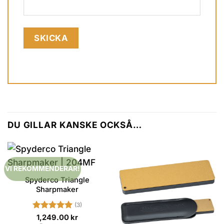
DU GILLAR KANSKE OCKSÅ…
VI REKOMMENDERAR!
Spyderco Triangle
Sharpmaker
(3)
Betygsatt
5
1,249.00
kr