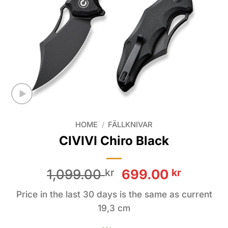
HOME
/
FÄLLKNIVAR
CIVIVI Chiro Black
Original
Curren
1,099.00
kr
699.00
kr
price
price
Price in the last 30 days is the same as current
was:
is:
19,3 cm
1,099.00 kr.
699.00 