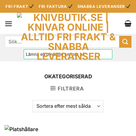
Skip
FRI FRAKT
FRI FAKTURA
SNABBA LEVERANSER
to
content
Sök
efter:
OKATEGORISERAD
FILTRERA