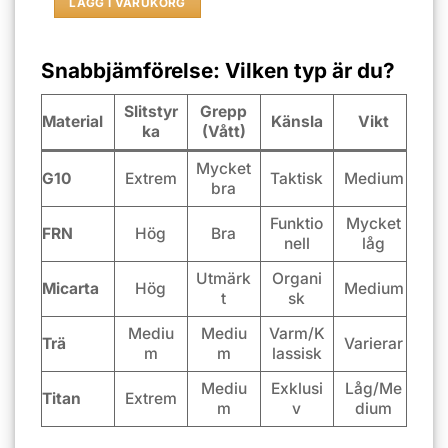
LÄGG I VARUKORG
Snabbjämförelse: Vilken typ är du?
Slitstyr
Grepp
Material
Känsla
Vikt
ka
(Vått)
Mycket
G10
Extrem
Taktisk
Medium
bra
Funktio
Mycket
FRN
Hög
Bra
nell
låg
Utmärk
Organi
Micarta
Hög
Medium
t
sk
Mediu
Mediu
Varm/K
Trä
Varierar
m
m
lassisk
Mediu
Exklusi
Låg/Me
Titan
Extrem
m
v
dium