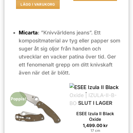
LÄGG I VARUKORG
Micarta
:
”Knivvärldens jeans”. Ett
kompositmaterial av tyg eller papper som
suger åt sig oljor från handen och
utvecklar en vacker patina över tid. Ger
ett fenomenalt grepp om ditt knivskaft
även när det är blött.
Poppis!
SLUT I LAGER
ESEE Izula II Black
Oxide
1,499.00
kr
17 cm