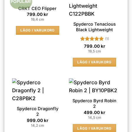
POPULÄR!
CRKT CEO Flipper
799.00
kr
19,4 cm
Spyderco Tenacious
Black Lightweight
LÄGG I VARUKORG
(1)
Betygsatt
5
799.00
kr
av 5
19,5 cm
LÄGG I VARUKORG
Spyderco Byrd Robin
2
Spyderco Dragonfly
499.00
kr
2
14,5 cm
999.00
kr
14,2 cm
LÄGG I VARUKORG