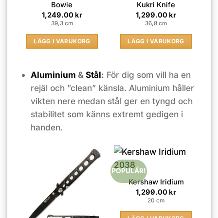
Bowie
Kukri Knife
1,249.00
kr
1,299.00
kr
39,3 cm
36,8 cm
LÄGG I VARUKORG
LÄGG I VARUKORG
Aluminium
&
Stål
:
För dig som vill ha en
rejäl och ”clean” känsla. Aluminium håller
vikten nere medan stål ger en tyngd och
stabilitet som känns extremt gedigen i
handen.
POPULÄR!
Kershaw Iridium
1,299.00
kr
20 cm