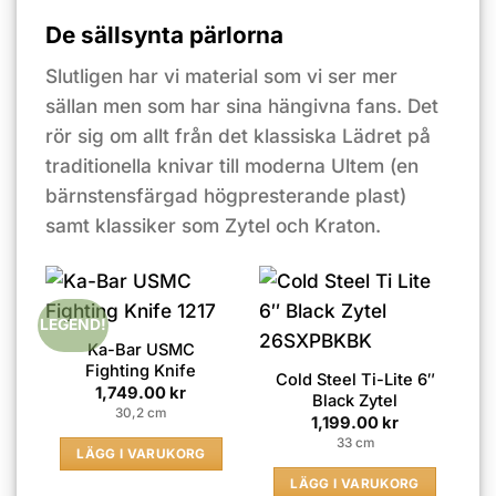
De sällsynta pärlorna
Slutligen har vi material som vi ser mer
sällan men som har sina hängivna fans. Det
rör sig om allt från det klassiska Lädret på
traditionella knivar till moderna Ultem (en
bärnstensfärgad högpresterande plast)
samt klassiker som Zytel och Kraton.
LEGEND!
Ka-Bar USMC
Fighting Knife
Cold Steel Ti-Lite 6″
1,749.00
kr
Black Zytel
30,2 cm
1,199.00
kr
33 cm
LÄGG I VARUKORG
LÄGG I VARUKORG