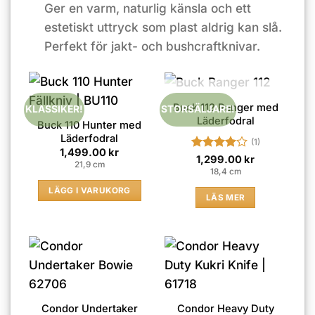
Ger en varm, naturlig känsla och ett
estetiskt uttryck som plast aldrig kan slå.
Perfekt för jakt- och bushcraftknivar.
SLUT I LAGER
Buck 112 Ranger med
KLASSIKER!
STORSÄLJARE!
Läderfodral
Buck 110 Hunter med
Läderfodral
(1)
1,499.00
kr
Betygsatt
1,299.00
kr
21,9 cm
4
av 5
18,4 cm
LÄGG I VARUKORG
LÄS MER
Condor Undertaker
Condor Heavy Duty