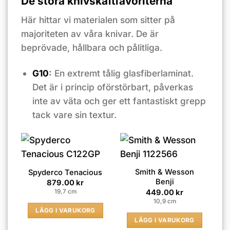
De stora knivskaftfavoriterna
Här hittar vi materialen som sitter på
majoriteten av våra knivar. De är
beprövade, hållbara och pålitliga.
G10
:
En extremt tålig glasfiberlaminat.
Det är i princip oförstörbart, påverkas
inte av väta och ger ett fantastiskt grepp
tack vare sin textur.
Smith & Wesson
Spyderco Tenacious
Benji
879.00
kr
449.00
kr
19,7 cm
10,9 cm
LÄGG I VARUKORG
LÄGG I VARUKORG